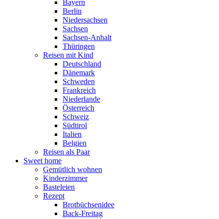
Bayern
Berlin
Niedersachsen
Sachsen
Sachsen-Anhalt
Thüringen
Reisen mit Kind
Deutschland
Dänemark
Schweden
Frankreich
Niederlande
Österreich
Schweiz
Südtirol
Italien
Belgien
Reisen als Paar
Sweet home
Gemütlich wohnen
Kinderzimmer
Basteleien
Rezept
Brotbüchsenidee
Back-Freitag