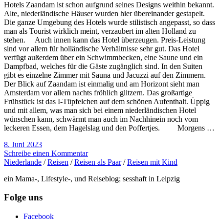
Hotels Zaandam ist schon aufgrund seines Designs weithin bekannt.
Alte, niederländische Häuser wurden hier übereinander gestapelt.
Die ganze Umgebung des Hotels wurde stilistisch angepasst, so dass
man als Tourist wirklich meint, verzaubert im alten Holland zu
stehen. Auch innen kann das Hotel überzeugen. Preis-Leistung
sind vor allem für holländische Verhältnisse sehr gut. Das Hotel
verfügt außerdem über ein Schwimmbecken, eine Saune und ein
Dampfbad, welches für die Gäste zugänglich sind. In den Suiten
gibt es einzelne Zimmer mit Sauna und Jacuzzi auf den Zimmern.
Der Blick auf Zaandam ist einmalig und am Horizont sieht man
Amsterdam vor allem nachts fröhlich glitzern. Das großartige
Frühstück ist das I-Tüpfelchen auf dem schönen Aufenthalt. Üppig
und mit allem, was man sich bei einem niederländischen Hotel
wünschen kann, schwärmt man auch im Nachhinein noch vom
leckeren Essen, dem Hagelslag und den Poffertjes. Morgens …
8. Juni 2023
Schreibe einen Kommentar
Niederlande
/
Reisen
/
Reisen als Paar
/
Reisen mit Kind
ein Mama-, Lifestyle-, und Reiseblog; sesshaft in Leipzig
Folge uns
Facebook