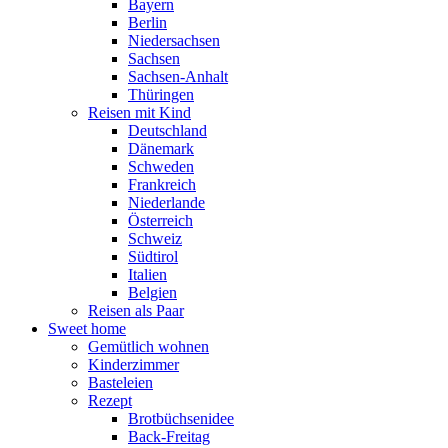
Bayern
Berlin
Niedersachsen
Sachsen
Sachsen-Anhalt
Thüringen
Reisen mit Kind
Deutschland
Dänemark
Schweden
Frankreich
Niederlande
Österreich
Schweiz
Südtirol
Italien
Belgien
Reisen als Paar
Sweet home
Gemütlich wohnen
Kinderzimmer
Basteleien
Rezept
Brotbüchsenidee
Back-Freitag