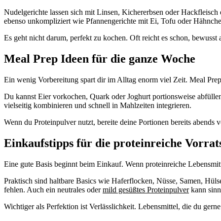
Nudelgerichte lassen sich mit Linsen, Kichererbsen oder Hackfleisch 
ebenso unkompliziert wie Pfannengerichte mit Ei, Tofu oder Hähnche
Es geht nicht darum, perfekt zu kochen. Oft reicht es schon, bewus
Meal Prep Ideen für die ganze Woche
Ein wenig Vorbereitung spart dir im Alltag enorm viel Zeit. Meal Pr
Du kannst Eier vorkochen, Quark oder Joghurt portionsweise abfüllen
vielseitig kombinieren und schnell in Mahlzeiten integrieren.
Wenn du Proteinpulver nutzt, bereite deine Portionen bereits abends v
Einkaufstipps für die proteinreiche Vorr
Eine gute Basis beginnt beim Einkauf. Wenn proteinreiche Lebensmittel g
Praktisch sind haltbare Basics wie Haferflocken, Nüsse, Samen, Hül
fehlen. Auch ein neutrales oder
mild gesüßtes Proteinpulver
kann sinn
Wichtiger als Perfektion ist Verlässlichkeit. Lebensmittel, die du gern