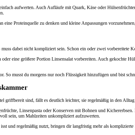
einfach aufwerten. Auch Aufläufe mit Quark, Käse oder Hülsenfrüchten l
n.
st an eine Proteinquelle zu denken und kleine Anpassungen vorzunehme
ep muss dabei nicht kompliziert sein. Schon ein oder zwei vorbereite
 oder eine größere Portion Linsensalat vorbereiten. Auch gekochte Hül
or. So musst du morgens nur noch Flüssigkeit hinzufügen und bist schnel
atskammer
riffbereit sind, fällt es deutlich leichter, sie regelmäßig in den Allta
senfrüchte, Linsenpasta oder Konserven mit Bohnen und Kichererbsen. 
voll sein, um Mahlzeiten unkompliziert aufzuwerten.
e isst und regelmäßig nutzt, bringen dir langfristig mehr als kompliziert