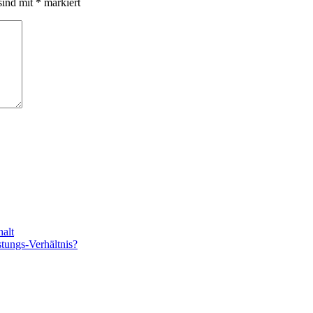
sind mit
*
markiert
alt
stungs-Verhältnis?