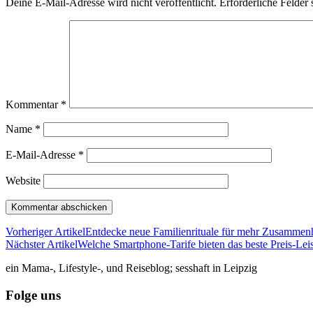
Deine E-Mail-Adresse wird nicht veröffentlicht.
Erforderliche Felder 
Kommentar
*
Name
*
E-Mail-Adresse
*
Website
Vorheriger Artikel
Entdecke neue Familienrituale für mehr Zusammenh
Nächster Artikel
Welche Smartphone-Tarife bieten das beste Preis-Lei
ein Mama-, Lifestyle-, und Reiseblog; sesshaft in Leipzig
Folge uns