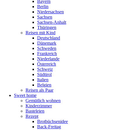
Bayern
Berlin
Niedersachsen
Sachsen
Sachsen-Anhalt
Thüringen
Reisen mit Kind
Deutschland
Dänemark
Schweden
Frankreich
Niederlande
Österreich
Schweiz
Südtirol
Italien
Belgien
Reisen als Paar
Sweet home
Gemütlich wohnen
Kinderzimmer
Basteleien
Rezept
Brotbüchsenidee
Back-Freitag