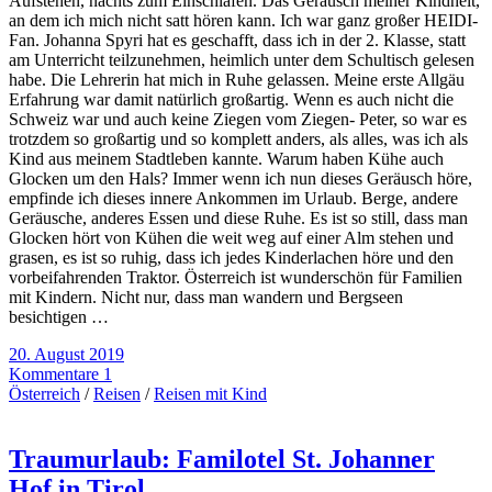
Aufstehen, nachts zum Einschlafen. Das Geräusch meiner Kindheit,
an dem ich mich nicht satt hören kann. Ich war ganz großer HEIDI-
Fan. Johanna Spyri hat es geschafft, dass ich in der 2. Klasse, statt
am Unterricht teilzunehmen, heimlich unter dem Schultisch gelesen
habe. Die Lehrerin hat mich in Ruhe gelassen. Meine erste Allgäu
Erfahrung war damit natürlich großartig. Wenn es auch nicht die
Schweiz war und auch keine Ziegen vom Ziegen- Peter, so war es
trotzdem so großartig und so komplett anders, als alles, was ich als
Kind aus meinem Stadtleben kannte. Warum haben Kühe auch
Glocken um den Hals? Immer wenn ich nun dieses Geräusch höre,
empfinde ich dieses innere Ankommen im Urlaub. Berge, andere
Geräusche, anderes Essen und diese Ruhe. Es ist so still, dass man
Glocken hört von Kühen die weit weg auf einer Alm stehen und
grasen, es ist so ruhig, dass ich jedes Kinderlachen höre und den
vorbeifahrenden Traktor. Österreich ist wunderschön für Familien
mit Kindern. Nicht nur, dass man wandern und Bergseen
besichtigen …
20. August 2019
Kommentare 1
Österreich
/
Reisen
/
Reisen mit Kind
Traumurlaub: Familotel St. Johanner
Hof in Tirol