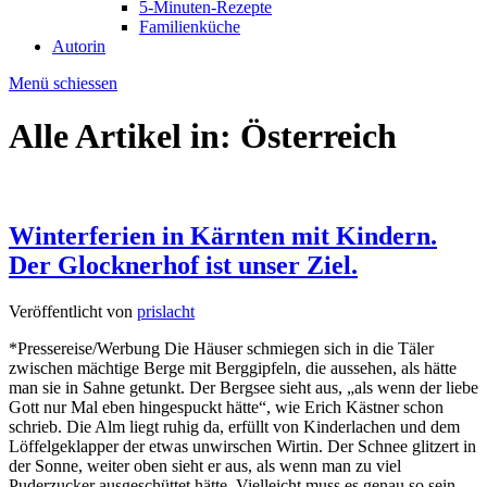
5-Minuten-Rezepte
Familienküche
Autorin
Menü schiessen
Alle Artikel in:
Österreich
Winterferien in Kärnten mit Kindern.
Der Glocknerhof ist unser Ziel.
Veröffentlicht von
prislacht
*Pressereise/Werbung Die Häuser schmiegen sich in die Täler
zwischen mächtige Berge mit Berggipfeln, die aussehen, als hätte
man sie in Sahne getunkt. Der Bergsee sieht aus, „als wenn der liebe
Gott nur Mal eben hingespuckt hätte“, wie Erich Kästner schon
schrieb. Die Alm liegt ruhig da, erfüllt von Kinderlachen und dem
Löffelgeklapper der etwas unwirschen Wirtin. Der Schnee glitzert in
der Sonne, weiter oben sieht er aus, als wenn man zu viel
Puderzucker ausgeschüttet hätte. Vielleicht muss es genau so sein.