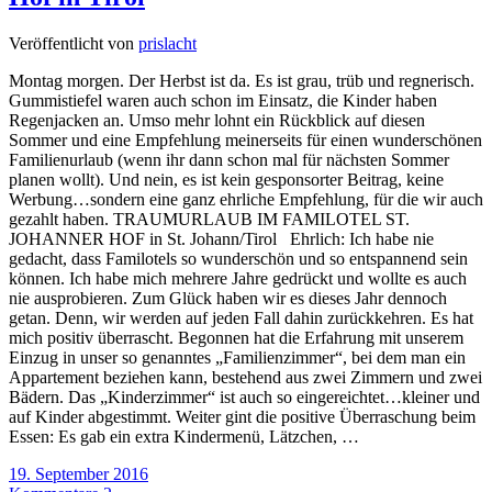
Veröffentlicht von
prislacht
Montag morgen. Der Herbst ist da. Es ist grau, trüb und regnerisch.
Gummistiefel waren auch schon im Einsatz, die Kinder haben
Regenjacken an. Umso mehr lohnt ein Rückblick auf diesen
Sommer und eine Empfehlung meinerseits für einen wunderschönen
Familienurlaub (wenn ihr dann schon mal für nächsten Sommer
planen wollt). Und nein, es ist kein gesponsorter Beitrag, keine
Werbung…sondern eine ganz ehrliche Empfehlung, für die wir auch
gezahlt haben. TRAUMURLAUB IM FAMILOTEL ST.
JOHANNER HOF in St. Johann/Tirol Ehrlich: Ich habe nie
gedacht, dass Familotels so wunderschön und so entspannend sein
können. Ich habe mich mehrere Jahre gedrückt und wollte es auch
nie ausprobieren. Zum Glück haben wir es dieses Jahr dennoch
getan. Denn, wir werden auf jeden Fall dahin zurückkehren. Es hat
mich positiv überrascht. Begonnen hat die Erfahrung mit unserem
Einzug in unser so genanntes „Familienzimmer“, bei dem man ein
Appartement beziehen kann, bestehend aus zwei Zimmern und zwei
Bädern. Das „Kinderzimmer“ ist auch so eingereichtet…kleiner und
auf Kinder abgestimmt. Weiter gint die positive Überraschung beim
Essen: Es gab ein extra Kindermenü, Lätzchen, …
19. September 2016