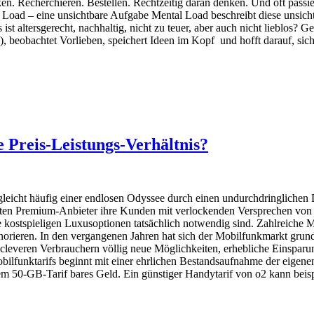
n. Recherchieren. Bestellen. Rechtzeitig daran denken. Und oft passie
d – eine unsichtbare Aufgabe Mental Load beschreibt diese unsichtba
ist altersgerecht, nachhaltig, nicht zu teuer, aber auch nicht lieblos?
 beobachtet Vorlieben, speichert Ideen im Kopf und hofft darauf, sich
 Preis-Leistungs-Verhältnis?
eicht häufig einer endlosen Odyssee durch einen undurchdringlichen
rten Premium-Anbieter ihre Kunden mit verlockenden Versprechen von 
e kostspieligen Luxusoptionen tatsächlich notwendig sind. Zahlreiche
gnorieren. In den vergangenen Jahren hat sich der Mobilfunkmarkt grund
 cleveren Verbrauchern völlig neue Möglichkeiten, erhebliche Einsparu
Mobilfunktarifs beginnt mit einer ehrlichen Bestandsaufnahme der eig
m 50-GB-Tarif bares Geld. Ein günstiger Handytarif von o2 kann beis