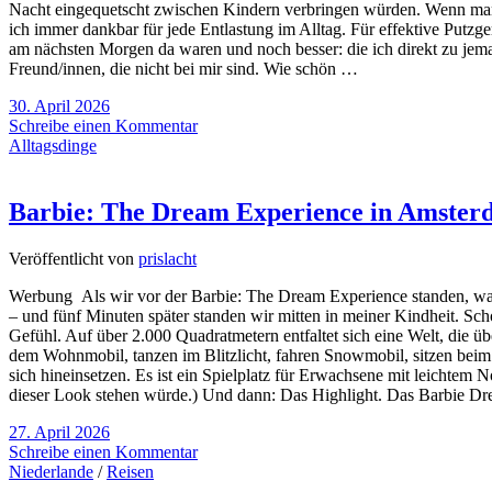
Nacht eingequetscht zwischen Kindern verbringen würden. Wenn man d
ich immer dankbar für jede Entlastung im Alltag. Für effektive Putzge
am nächsten Morgen da waren und noch besser: die ich direkt zu jeman
Freund/innen, die nicht bei mir sind. Wie schön …
30. April 2026
Schreibe einen Kommentar
Alltagsdinge
Barbie: The Dream Experience in Amste
Veröffentlicht von
prislacht
Werbung Als wir vor der Barbie: The Dream Experience standen, war 
– und fünf Minuten später standen wir mitten in meiner Kindheit. Sch
Gefühl. Auf über 2.000 Quadratmetern entfaltet sich eine Welt, die übe
dem Wohnmobil, tanzen im Blitzlicht, fahren Snowmobil, sitzen beim 
sich hineinsetzen. Es ist ein Spielplatz für Erwachsene mit leichtem 
dieser Look stehen würde.) Und dann: Das Highlight. Das Barbie Dre
27. April 2026
Schreibe einen Kommentar
Niederlande
/
Reisen