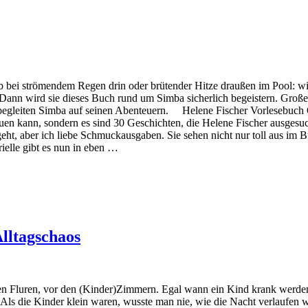
 bei strömendem Regen drin oder brütender Hitze draußen im Pool: wi
ann wird sie dieses Buch rund um Simba sicherlich begeistern. Große
 begleiten Simba auf seinen Abenteuern. Helene Fischer Vorlesebuch Ok
n kann, sondern es sind 30 Geschichten, die Helene Fischer ausgesuch
, aber ich liebe Schmuckausgaben. Sie sehen nicht nur toll aus im B
ielle gibt es nun in eben …
lltagschaos
 den Fluren, vor den (Kinder)Zimmern. Egal wann ein Kind krank werden
. Als die Kinder klein waren, wusste man nie, wie die Nacht verlaufen