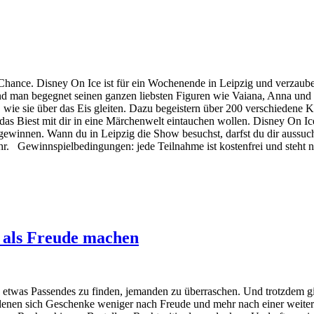
hance. Disney On Ice ist für ein Wochenende in Leipzig und verzaube
d man begegnet seinen ganzen liebsten Figuren wie Vaiana, Anna und 
wie sie über das Eis gleiten. Dazu begeistern über 200 verschiedene 
s Biest mit dir in eine Märchenwelt eintauchen wollen. Disney On Ice 
s gewinnen. Wann du in Leipzig die Show besuchst, darfst du dir auss
hr. Gewinnspielbedingungen: jede Teilnahme ist kostenfrei und steht 
als Freude machen
 etwas Passendes zu finden, jemanden zu überraschen. Und trotzdem gi
 denen sich Geschenke weniger nach Freude und mehr nach einer weite