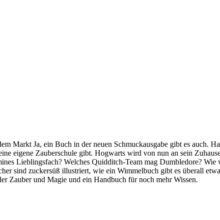
dem Markt Ja, ein Buch in der neuen Schmuckausgabe gibt es auch. Har
d es eine eigene Zauberschule gibt. Hogwarts wird von nun an sein Zuha
ermines Lieblingsfach? Welches Quidditch-Team mag Dumbledore? Wie
r sind zuckersüß illustriert, wie ein Wimmelbuch gibt es überall etwa
oller Zauber und Magie und ein Handbuch für noch mehr Wissen.