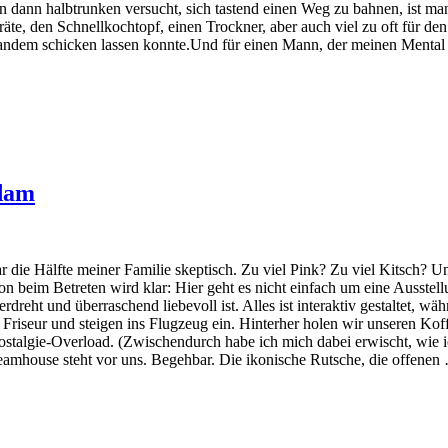
ann halbtrunken versucht, sich tastend einen Weg zu bahnen, ist man
räte, den Schnellkochtopf, einen Trockner, aber auch viel zu oft für d
dem schicken lassen konnte.Und für einen Mann, der meinen Mental Load
rdam
die Hälfte meiner Familie skeptisch. Zu viel Pink? Zu viel Kitsch? U
on beim Betreten wird klar: Hier geht es nicht einfach um eine Ausstel
rdreht und überraschend liebevoll ist. Alles ist interaktiv gestaltet, w
Friseur und steigen ins Flugzeug ein. Hinterher holen wir unseren Koff
Nostalgie-Overload. (Zwischendurch habe ich mich dabei erwischt, wie i
amhouse steht vor uns. Begehbar. Die ikonische Rutsche, die offenen