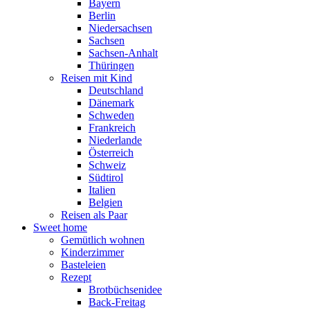
Bayern
Berlin
Niedersachsen
Sachsen
Sachsen-Anhalt
Thüringen
Reisen mit Kind
Deutschland
Dänemark
Schweden
Frankreich
Niederlande
Österreich
Schweiz
Südtirol
Italien
Belgien
Reisen als Paar
Sweet home
Gemütlich wohnen
Kinderzimmer
Basteleien
Rezept
Brotbüchsenidee
Back-Freitag