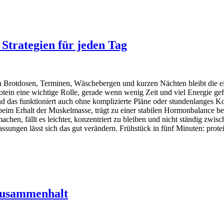
 Strategien für jeden Tag
hen Brotdosen, Terminen, Wäschebergen und kurzen Nächten bleibt die ei
Protein eine wichtige Rolle, gerade wenn wenig Zeit und viel Energie gefr
das funktioniert auch ohne komplizierte Pläne oder stundenlanges Koc
r beim Erhalt der Muskelmasse, trägt zu einer stabilen Hormonbalance b
achen, fällt es leichter, konzentriert zu bleiben und nicht ständig zwi
assungen lässt sich das gut verändern. Frühstück in fünf Minuten: prot
 Zusammenhalt