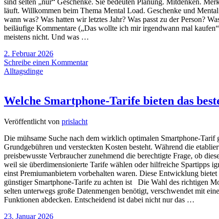
sind selten „nur“ Geschenke. Sie bedeuten Planung. Mitdenken. Merke
läuft. Willkommen beim Thema Mental Load. Geschenke und Mental Loa
wann was? Was hatten wir letztes Jahr? Was passt zu der Person? Was 
beiläufige Kommentare („Das wollte ich mir irgendwann mal kaufen“),
meistens nicht. Und was …
2. Februar 2026
Schreibe einen Kommentar
Alltagsdinge
Welche Smartphone-Tarife bieten das beste
Veröffentlicht von
prislacht
Die mühsame Suche nach dem wirklich optimalen Smartphone-Tarif gl
Grundgebühren und versteckten Kosten besteht. Während die etablie
preisbewusste Verbraucher zunehmend die berechtigte Frage, ob dies
weil sie überdimensionierte Tarife wählen oder hilfreiche Spartipps i
einst Premiumanbietern vorbehalten waren. Diese Entwicklung bietet
günstiger Smartphone-Tarife zu achten ist Die Wahl des richtigen 
selten unterwegs große Datenmengen benötigt, verschwendet mit eine
Funktionen abdecken. Entscheidend ist dabei nicht nur das …
23. Januar 2026