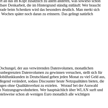
rt all das im Kopf zusätzlich zu allem anderen, was sowieso schon
re Denkarbeit, die im Hintergrund ständig mitläuft: Wer braucht
 Gerade beim Schenken wird das besonders deutlich. Man merkt sich
 Wochen später noch daran zu erinnern. Das gelingt natürlich
 Dschungel, der aus verwirrenden Datenvolumen, monatlichen
unbegrenzten Datenvolumen zu gewinnen versuchen, stellt sich für
 Mobilfunkkunden in Deutschland geben jeden Monat zu viel Geld aus,
legend verändert, sodass Discounter heute Netzqualitäten bieten, die
ngen ohne Qualitätsverlust zu erzielen. Worauf bei der Auswahl
enen Nutzungsgewohnheiten. Wer hauptsächlich über WLAN surft und
pielsweise schon ab wenigen Euro monatlich alle wichtigen