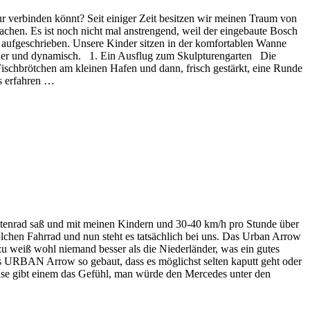
ur verbinden könnt? Seit einiger Zeit besitzen wir meinen Traum von
chen. Es ist noch nicht mal anstrengend, weil der eingebaute Bosch
r aufgeschrieben. Unsere Kinder sitzen in der komfortablen Wanne
sicher und dynamisch. 1. Ein Ausflug zum Skulpturengarten Die
ischbrötchen am kleinen Hafen und dann, frisch gestärkt, eine Runde
s erfahren …
astenrad saß und mit meinen Kindern und 30-40 km/h pro Stunde über
olchen Fahrrad und nun steht es tatsächlich bei uns. Das Urban Arrow
 weiß wohl niemand besser als die Niederländer, was ein gutes
as URBAN Arrow so gebaut, dass es möglichst selten kaputt geht oder
achse gibt einem das Gefühl, man würde den Mercedes unter den