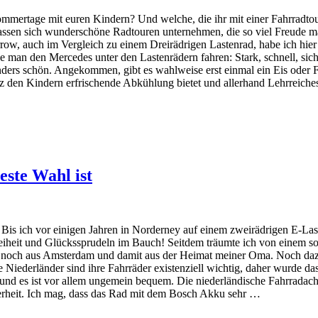
Sommertage mit euren Kindern? Und welche, die ihr mit einer Fahrradto
assen sich wunderschöne Radtouren unternehmen, die so viel Freude ma
row, auch im Vergleich zu einem Dreirädrigen Lastenrad, habe ich hie
rde man den Mercedes unter den Lastenrädern fahren: Stark, schnell, 
ders schön. Angekommen, gibt es wahlweise erst einmal ein Eis oder F
z den Kindern erfrischende Abkühlung bietet und allerhand Lehrreiche
este Wahl ist
. Bis ich vor einigen Jahren in Norderney auf einem zweirädrigen E-L
Freiheit und Glückssprudeln im Bauch! Seitdem träumte ich von einem s
h noch aus Amsterdam und damit aus der Heimat meiner Oma. Noch dazu
Niederländer sind ihre Fahrräder existenziell wichtig, daher wurde d
icht und es ist vor allem ungemein bequem. Die niederländische Fahrrad
herheit. Ich mag, dass das Rad mit dem Bosch Akku sehr …