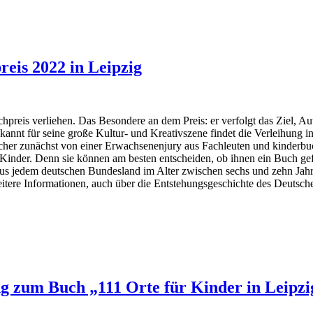
eis 2022 in Leipzig
eis verliehen. Das Besondere an dem Preis: er verfolgt das Ziel, Au
annt für seine große Kultur- und Kreativszene findet die Verleihung 
cher zunächst von einer Erwachsenenjury aus Fachleuten und kinderbu
Kinder. Denn sie können am besten entscheiden, ob ihnen ein Buch gefäl
 aus jedem deutschen Bundesland im Alter zwischen sechs und zehn Jahr
eitere Informationen, auch über die Entstehungsgeschichte des Deutsc
ng zum Buch „111 Orte für Kinder in Leipz