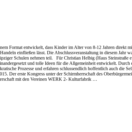
nem Format entwickelt, dass Kinder im Alter von 8-12 Jahren direkt mi
andeln einfließen lässt. Die Abschlussveranstaltung in diesem Jahr war 
pziger Schulen nehmen teil. Für Christian Helbig (Haus Steinstraße e.
nandergesetzt und tolle Ideen für die Allgemeinheit entwickelt. Durch
ratische Prozesse und erfahren schlussendlich hoffentlich auch die Se
015. Der erste Kongress unter der Schirmherrschaft des Oberbürgermei
rtnerschaft mit den Vereinen WERK 2- Kulturfabrik …