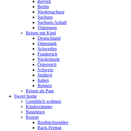
Bayern
Berlin
Niedersachsen
Sachsen
Sachsen-Anhalt
Thüringen
Reisen mit Kind
Deutschland
Dänemark
Schweden
Frankreich
Niederlande
Österreich
Schweiz
Südtirol
Italien
Belgien
Reisen als Paar
Sweet home
Gemütlich wohnen
Kinderzimmer
Basteleien
Rezept
Brotbüchsenidee
Back-Freitag