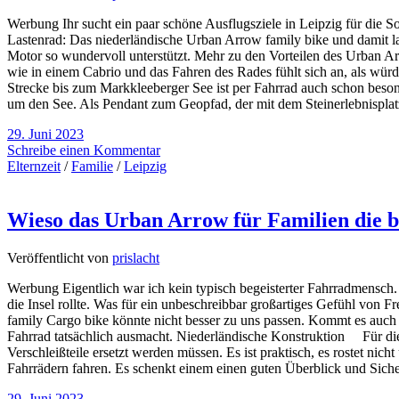
Werbung Ihr sucht ein paar schöne Ausflugsziele in Leipzig für die 
Lastenrad: Das niederländische Urban Arrow family bike und damit l
Motor so wundervoll unterstützt. Mehr zu den Vorteilen des Urban Ar
wie in einem Cabrio und das Fahren des Rades fühlt sich an, als wü
Strecke bis zum Markkleeberger See ist per Fahrrad auch schon beson
um den See. Als Pendant zum Geopfad, der mit dem Steinerlebnisplat
29. Juni 2023
Schreibe einen Kommentar
Elternzeit
/
Familie
/
Leipzig
Wieso das Urban Arrow für Familien die b
Veröffentlicht von
prislacht
Werbung Eigentlich war ich kein typisch begeisterter Fahrradmensch
die Insel rollte. Was für ein unbeschreibbar großartiges Gefühl von 
family Cargo bike könnte nicht besser zu uns passen. Kommt es auc
Fahrrad tatsächlich ausmacht. Niederländische Konstruktion Für die 
Verschleißteile ersetzt werden müssen. Es ist praktisch, es rostet n
Fahrrädern fahren. Es schenkt einem einen guten Überblick und Sic
29. Juni 2023