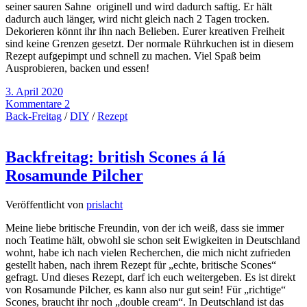
seiner sauren Sahne originell und wird dadurch saftig. Er hält
dadurch auch länger, wird nicht gleich nach 2 Tagen trocken.
Dekorieren könnt ihr ihn nach Belieben. Eurer kreativen Freiheit
sind keine Grenzen gesetzt. Der normale Rührkuchen ist in diesem
Rezept aufgepimpt und schnell zu machen. Viel Spaß beim
Ausprobieren, backen und essen!
3. April 2020
Kommentare 2
Back-Freitag
/
DIY
/
Rezept
Backfreitag: british Scones á lá
Rosamunde Pilcher
Veröffentlicht von
prislacht
Meine liebe britische Freundin, von der ich weiß, dass sie immer
noch Teatime hält, obwohl sie schon seit Ewigkeiten in Deutschland
wohnt, habe ich nach vielen Recherchen, die mich nicht zufrieden
gestellt haben, nach ihrem Rezept für „echte, britische Scones“
gefragt. Und dieses Rezept, darf ich euch weitergeben. Es ist direkt
von Rosamunde Pilcher, es kann also nur gut sein! Für „richtige“
Scones, braucht ihr noch „double cream“. In Deutschland ist das