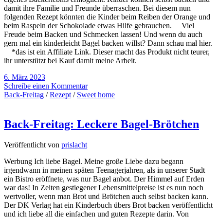
damit ihre Familie und Freunde überraschen. Bei diesem nun
folgenden Rezept könnten die Kinder beim Reiben der Orange und
beim Raspeln der Schokolade etwas Hilfe gebrauchen. Viel
Freude beim Backen und Schmecken lassen! Und wenn du auch
gern mal ein kinderleicht Bagel backen willst? Dann schau mal hier.
*das ist ein Affiliate Link. Dieser macht das Produkt nicht teurer,
ihr unterstützt bei Kauf damit meine Arbeit.
6. März 2023
Schreibe einen Kommentar
Back-Freitag
/
Rezept
/
Sweet home
Back-Freitag: Leckere Bagel-Brötchen
Veröffentlicht von
prislacht
Werbung Ich liebe Bagel. Meine große Liebe dazu begann
irgendwann in meinen späten Teenagerjahren, als in unserer Stadt
ein Bistro eröffnete, was nur Bagel anbot. Der Himmel auf Erden
war das! In Zeiten gestiegener Lebensmittelpreise ist es nun noch
wertvoller, wenn man Brot und Brötchen auch selbst backen kann.
Der DK Verlag hat ein Kinderbuch übers Brot backen veröffentlicht
und ich liebe all die einfachen und guten Rezepte darin. Von