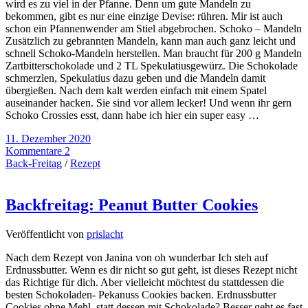
wird es zu viel in der Pfanne. Denn um gute Mandeln zu
bekommen, gibt es nur eine einzige Devise: rühren. Mir ist auch
schon ein Pfannenwender am Stiel abgebrochen. Schoko – Mandeln
Zusätzlich zu gebrannten Mandeln, kann man auch ganz leicht und
schnell Schoko-Mandeln herstellen. Man braucht für 200 g Mandeln
Zartbitterschokolade und 2 TL Spekulatiusgewürz. Die Schokolade
schmerzlen, Spekulatius dazu geben und die Mandeln damit
übergießen. Nach dem kalt werden einfach mit einem Spatel
auseinander hacken. Sie sind vor allem lecker! Und wenn ihr gern
Schoko Crossies esst, dann habe ich hier ein super easy …
11. Dezember 2020
Kommentare 2
Back-Freitag
/
Rezept
Backfreitag: Peanut Butter Cookies
Veröffentlicht von
prislacht
Nach dem Rezept von Janina von oh wunderbar Ich steh auf
Erdnussbutter. Wenn es dir nicht so gut geht, ist dieses Rezept nicht
das Richtige für dich. Aber vielleicht möchtest du stattdessen die
besten Schokoladen- Pekanuss Cookies backen. Erdnussbutter
Cookies ohne Mehl, statt dessen mit Schokolade? Besser geht es fast