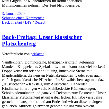
Mini Gugelhupf Kuchenformen Ihr könnt aber auch
Muffinförmchen nehmen. Der Teig bleibt derselbe.
3. Januar 2020
Schreibe einen Kommentar
Back-Freitag
/
DIY
/
Rezept
Back-Freitag: Unser klassischer
Plätzchenteig
Veröffentlicht von
prislacht
Vanillekipferl, Dominosteine, Marzipankartoffeln, gebrannte
Mandeln, Kräppelchen, Spekulatius… man kann sooo viel backen!
Doppelkekse mit oder ohne Füllung, kunstvolle Sterne mit
Mandelsplittern, die neusten Nutellakreationen… oder eben auch
einfach ganz klassische Plätzchen. Im Schwäbischen sagt man dazu
„Ausstecherle“ – Keksteig zum Ausstechen. Da werden
Kindheitserinnerungen wach. Mehlbedeckte Küchenablagen,
Schokoladenmünder und ganz viel Dekoram zum Bestreuen. Unser
klassischer Plätzchenteig ist unfassbar lecker. Ich habe viele Jahre
gesucht und ausprobiert und am Ende sind wir an diesem hängen
geblieben. Mürbeteigplätzchen gehören für uns zum Advent