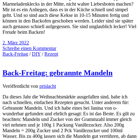
Marmeladenklecks in der Mitte, nicht wahre Liebesboten machen?
Mir ist es ein Anliegen, dass es in der Küche schnell und simpel
geht. Und so sind auch diese Kekse in 10-15 Minuten fertig und
können in den Backofen geschoben werden. Leider sind sie später
auch genauso schnell aufgegessen. Sie sind unglaublich lecker! Viel
Freude beim Backen!
2. März 2022
Schreibe einen Kommentar
Back-Freitag
/
DIY
/
Rezept
Back-Freitag: gebrannte Mandeln
Veröffentlicht von
prislacht
Da dieses Jahr die Weihnachtsmärkte ausgefallen sind, habe ich
nach schnellen, einfachen Rezepten gesucht. Unter anderem für:
Gebrannte Mandeln. Und ich habe eines bei Janina von o-
wunderbar gefunden und ehrlich gesagt: Es ist das Beste. Es gilt zu
beachten: Mandeln und Zucker von der Grammzahl immer gleich
viel nehmen und je 100g 1 Packung Vanillezucker. Also 200g
Mandeln = 200g Zucker und 2 Pck Vanillezucker und 100ml
Wasser. Bis zu 400g lassen sich die Mandeln gut verrühren, ab dann