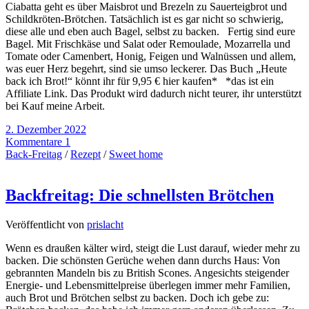
Ciabatta geht es über Maisbrot und Brezeln zu Sauerteigbrot und
Schildkröten-Brötchen. Tatsächlich ist es gar nicht so schwierig,
diese alle und eben auch Bagel, selbst zu backen. Fertig sind eure
Bagel. Mit Frischkäse und Salat oder Remoulade, Mozarrella und
Tomate oder Camenbert, Honig, Feigen und Walnüssen und allem,
was euer Herz begehrt, sind sie umso leckerer. Das Buch „Heute
back ich Brot!“ könnt ihr für 9,95 € hier kaufen* *das ist ein
Affiliate Link. Das Produkt wird dadurch nicht teurer, ihr unterstützt
bei Kauf meine Arbeit.
2. Dezember 2022
Kommentare 1
Back-Freitag
/
Rezept
/
Sweet home
Backfreitag: Die schnellsten Brötchen
Veröffentlicht von
prislacht
Wenn es draußen kälter wird, steigt die Lust darauf, wieder mehr zu
backen. Die schönsten Gerüche wehen dann durchs Haus: Von
gebrannten Mandeln bis zu British Scones. Angesichts steigender
Energie- und Lebensmittelpreise überlegen immer mehr Familien,
auch Brot und Brötchen selbst zu backen. Doch ich gebe zu: