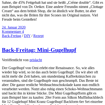
Sahne, die 45% Fettgehalt hat und sie heißt „Créme double“. Gibt es
zum Beispiel von Dr. Oetker. Eine andere Freundin nimmt „Clottage
Cream“ aus dem british Shop, die ist ähnlich wie Butter, ist aber
nicht das, was die Briten für ihre Scones im Original nutzen. Viel
Freude beim Genießen!
24. Januar 2020
Kommentare 4
Back-Freitag
/
DIY
/
Rezept
Back-Freitag: Mini-Gugelhupf
Veröffentlicht von
prislacht
Der Gugelhupf von Omi erlebt eine Renaissance. So, wie alles
wieder hip wird, so ist das auch beim Gugelhupf. Da wir aber oft
nicht mehr die Zeit haben, um stundenlang Kaffeekränzchen zu
veranstalten, sind die Gugelhupfe nun geschrumpft. Das Beste ist
aber: Die ganze restliche Weihnachtsschokolade kann nun endlich
verarbeitet werden. Nutzt also ruhig einen Schoko-Weihnachtsmann
und hackt ihn in kleine Stücke. Die Mini Gugelhupfform gibt es
zum Beispiel hier zu kaufen: 20er Form aus Silkon Muffinbackblech
für 12 Guglehupf Mini Kranz Gugelhupf Backform 6er Set einzelne