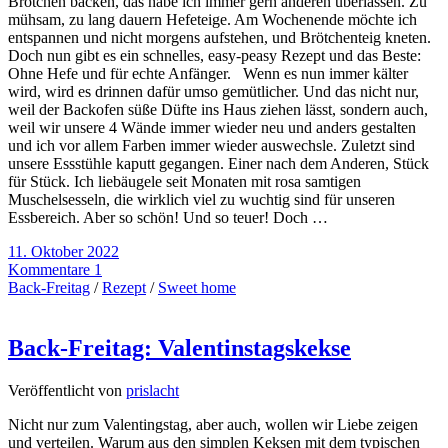
Brötchen backen, das habe ich immer gern anderen überlassen. Zu
mühsam, zu lang dauern Hefeteige. Am Wochenende möchte ich
entspannen und nicht morgens aufstehen, und Brötchenteig kneten.
Doch nun gibt es ein schnelles, easy-peasy Rezept und das Beste:
Ohne Hefe und für echte Anfänger. Wenn es nun immer kälter
wird, wird es drinnen dafür umso gemütlicher. Und das nicht nur,
weil der Backofen süße Düfte ins Haus ziehen lässt, sondern auch,
weil wir unsere 4 Wände immer wieder neu und anders gestalten
und ich vor allem Farben immer wieder auswechsle. Zuletzt sind
unsere Essstühle kaputt gegangen. Einer nach dem Anderen, Stück
für Stück. Ich liebäugele seit Monaten mit rosa samtigen
Muschelsesseln, die wirklich viel zu wuchtig sind für unseren
Essbereich. Aber so schön! Und so teuer! Doch …
11. Oktober 2022
Kommentare 1
Back-Freitag
/
Rezept
/
Sweet home
Back-Freitag: Valentinstagskekse
Veröffentlicht von
prislacht
Nicht nur zum Valentingstag, aber auch, wollen wir Liebe zeigen
und verteilen. Warum aus den simplen Keksen mit dem typischen