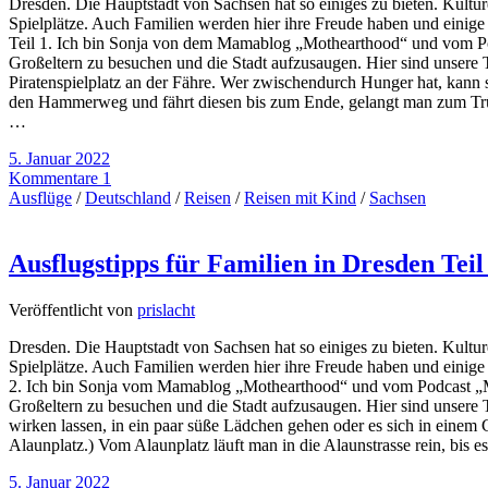
Dresden. Die Hauptstadt von Sachsen hat so einiges zu bieten. Kultu
Spielplätze. Auch Familien werden hier ihre Freude haben und einig
Teil 1. Ich bin Sonja von dem Mamablog „Mothearthood“ und vom Podc
Großeltern zu besuchen und die Stadt aufzusaugen. Hier sind unsere T
Piratenspielplatz an der Fähre. Wer zwischendurch Hunger hat, kann 
den Hammerweg und fährt diesen bis zum Ende, gelangt man zum Trümm
…
5. Januar 2022
Kommentare 1
Ausflüge
/
Deutschland
/
Reisen
/
Reisen mit Kind
/
Sachsen
Ausflugstipps für Familien in Dresden Teil
Veröffentlicht von
prislacht
Dresden. Die Hauptstadt von Sachsen hat so einiges zu bieten. Kultu
Spielplätze. Auch Familien werden hier ihre Freude haben und einig
2. Ich bin Sonja vom Mamablog „Mothearthood“ und vom Podcast „Mutt
Großeltern zu besuchen und die Stadt aufzusaugen. Hier sind unsere 
wirken lassen, in ein paar süße Lädchen gehen oder es sich in einem 
Alaunplatz.) Vom Alaunplatz läuft man in die Alaunstrasse rein, bis e
5. Januar 2022