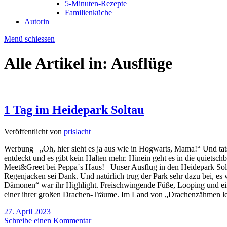
5-Minuten-Rezepte
Familienküche
Autorin
Menü schiessen
Alle Artikel in:
Ausflüge
1 Tag im Heidepark Soltau
Veröffentlicht von
prislacht
Werbung „Oh, hier sieht es ja aus wie in Hogwarts, Mama!“ Und tat
entdeckt und es gibt kein Halten mehr. Hinein geht es in die quietsc
Meet&Greet bei Peppa´s Haus! Unser Ausflug in den Heidepark Solta
Regenjacken sei Dank. Und natürlich trug der Park sehr dazu bei, es
Dämonen“ war ihr Highlight. Freischwingende Füße, Looping und ein
einer ihrer großen Drachen-Träume. Im Land von „Drachenzähmen lei
27. April 2023
Schreibe einen Kommentar