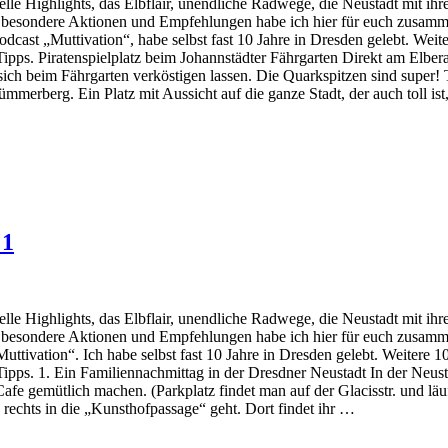
relle Highlights, das Elbflair, unendliche Radwege, die Neustadt mit 
e besondere Aktionen und Empfehlungen habe ich hier für euch zusamme
ast „Muttivation“, habe selbst fast 10 Jahre in Dresden gelebt. Weit
ipps. Piratenspielplatz beim Johannstädter Fährgarten Direkt am Elberad
sich beim Fährgarten verköstigen lassen. Die Quarkspitzen sind super
erberg. Ein Platz mit Aussicht auf die ganze Stadt, der auch toll is
 1
relle Highlights, das Elbflair, unendliche Radwege, die Neustadt mit 
e besondere Aktionen und Empfehlungen habe ich hier für euch zusamme
ivation“. Ich habe selbst fast 10 Jahre in Dresden gelebt. Weitere 1
Tipps. 1. Ein Familiennachmittag in der Dresdner Neustadt In der Neu
Cafe gemütlich machen. (Parkplatz findet man auf der Glacisstr. und lä
s rechts in die „Kunsthofpassage“ geht. Dort findet ihr …