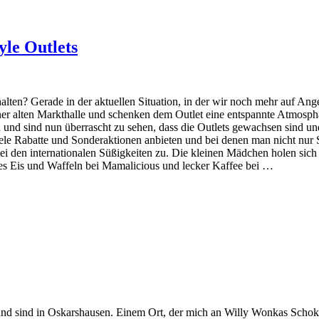
yle Outlets
en? Gerade in der aktuellen Situation, in der wir noch mehr auf Ange
iner alten Markthalle und schenken dem Outlet eine entspannte Atmosph
und sind nun überrascht zu sehen, dass die Outlets gewachsen sind un
viele Rabatte und Sonderaktionen anbieten und bei denen man nicht nu
i den internationalen Süßigkeiten zu. Die kleinen Mädchen holen sic
es Eis und Waffeln bei Mamalicious und lecker Kaffee bei …
 sind in Oskarshausen. Einem Ort, der mich an Willy Wonkas Schokola