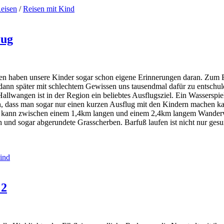
eisen
/
Reisen mit Kind
lug
hen haben unsere Kinder sogar schon eigene Erinnerungen daran. Zum Be
 dann später mit schlechtem Gewissen uns tausendmal dafür zu entschuld
Hallwangen ist in der Region ein beliebtes Ausflugsziel. Ein Wasserspi
ch, dass man sogar nur einen kurzen Ausflug mit den Kindern machen ka
Man kann zwischen einem 1,4km langen und einem 2,4km langem Wander
 und sogar abgerundete Grasscherben. Barfuß laufen ist nicht nur ges
ind
 2