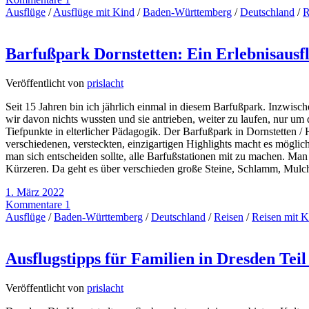
Ausflüge
/
Ausflüge mit Kind
/
Baden-Württemberg
/
Deutschland
/
R
Barfußpark Dornstetten: Ein Erlebnisausf
Veröffentlicht von
prislacht
Seit 15 Jahren bin ich jährlich einmal in diesem Barfußpark. Inzwisc
wir davon nichts wussten und sie antrieben, weiter zu laufen, nur um
Tiefpunkte in elterlicher Pädagogik. Der Barfußpark in Dornstetten / 
verschiedenen, versteckten, einzigartigen Highlights macht es mögli
man sich entscheiden sollte, alle Barfußstationen mit zu machen. 
Kürzeren. Da geht es über verschieden große Steine, Schlamm, Mulch
1. März 2022
Kommentare 1
Ausflüge
/
Baden-Württemberg
/
Deutschland
/
Reisen
/
Reisen mit K
Ausflugstipps für Familien in Dresden Teil
Veröffentlicht von
prislacht