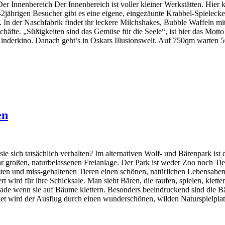
Der Innenbereich Der Innenbereich ist voller kleiner Werkstätten. Hie
 0-2jährigen Besucher gibt es eine eigene, eingezäunte Krabbel-Spielec
In der Naschfabrik findet ihr leckere Milchshakes, Bubble Waffeln mi
fte. „Süßigkeiten sind das Gemüse für die Seele“, ist hier das Motto 
m Kinderkino. Danach geht’s in Oskars Illusionswelt. Auf 750qm warten 
en
e sich tatsächlich verhalten? Im alternativen Wolf- und Bärenpark ist 
ar großen, naturbelassenen Freianlage. Der Park ist weder Zoo noch Tier
osten und miss-gehaltenen Tieren einen schönen, natürlichen Lebensabe
rt wird für ihre Schicksale. Man sieht Bären, die raufen, spielen, klett
de wenn sie auf Bäume klettern. Besonders beeindruckend sind die Bäre
et wird der Ausflug durch einen wunderschönen, wilden Naturspielpla