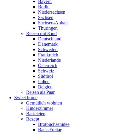
Bayern
Berlin
Niedersachsen
Sachsen
Sachsen-Anhalt
Thüringen
Reisen mit Kind
Deutschland
Dänemark
Schweden
Frankreich
Niederlande
Österreich
Schweiz
Südtirol
Italien
Belgien
Reisen als Paar
Sweet home
Gemütlich wohnen
Kinderzimmer
Basteleien
Rezept
Brotbüchsenidee
Back-Freitag