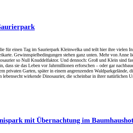
Saurierpark
für einen Tag im Saurierpark Kleinwelka und teilt hier ihre vielen In
ikarte. Gewinnspielbedingungen stehen ganz unten. Mehr von Anne li
saurier so Null Knuddelfaktor. Und dennoch: Groß und Klein sind faszi
in, dass sie das Leben vor Jahrmillionen erforschen – oder gar nachba
em privaten Garten, später in einem angrenzenden Waldparkgelände, di
n lebensecht wirkende Dinosaurier, die scheinbar in ihrer natürlichen
ebnispark mit Übernachtung im Baumhaushot