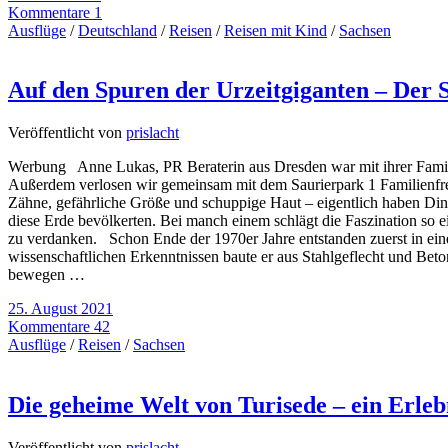
Kommentare 1
Ausflüge
/
Deutschland
/
Reisen
/
Reisen mit Kind
/
Sachsen
Auf den Spuren der Urzeitgiganten – Der 
Veröffentlicht von
prislacht
Werbung Anne Lukas, PR Beraterin aus Dresden war mit ihrer Familie 
Außerdem verlosen wir gemeinsam mit dem Saurierpark 1 Familienfre
Zähne, gefährliche Größe und schuppige Haut – eigentlich haben Dino
diese Erde bevölkerten. Bei manch einem schlägt die Faszination so e
zu verdanken. Schon Ende der 1970er Jahre entstanden zuerst in ein
wissenschaftlichen Erkenntnissen baute er aus Stahlgeflecht und Beto
bewegen …
25. August 2021
Kommentare 42
Ausflüge
/
Reisen
/
Sachsen
Die geheime Welt von Turisede – ein Erl
Veröffentlicht von
prislacht