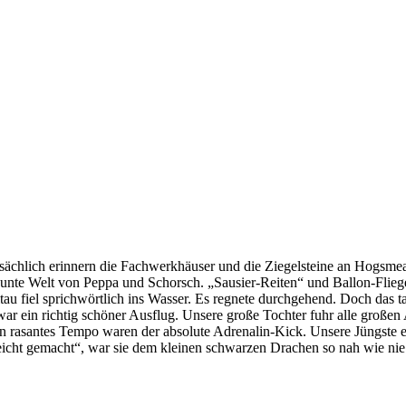
sächlich erinnern die Fachwerkhäuser und die Ziegelsteine an Hogsme
hbunte Welt von Peppa und Schorsch. „Sausier-Reiten“ und Ballon-Flieg
u fiel sprichwörtlich ins Wasser. Es regnete durchgehend. Doch das 
 war ein richtig schöner Ausflug. Unsere große Tochter fuhr alle große
 rasantes Tempo waren der absolute Adrenalin-Kick. Unsere Jüngste en
cht gemacht“, war sie dem kleinen schwarzen Drachen so nah wie nie 