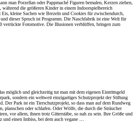
r kann man Porzellan oder Pappmaché Figuren bemalen, Kerzen ziehen,
ke, während die größeren Kinder in einem Indoorspielbereich
t Eis, kleine Sachen wie Brezeln und Cookies für zwischendurch,
und dieser Spruch ist Programm. Die Naschfabrik ist eine Welt für
50 verrückte Fotomotive. Die Illusionen verblüffen, bringen zum
das möglich und gleichzeitig tut man mit dem eigenen Eintrittsgeld
park, sondern ein weltweit einzigartiges Schutzprojekt der Stiftung
nd. Der Park ist ein Tierschutzprojekt, so dass man auf dem Rundweg
ern, planschen oder schlafen. Oder Wölfe, die durch die Sträucher
n, vor allem, ihnen trotz Gitterstäbe, so nah zu sein. Ihre Größe und
tz und einen Imbiss, bei dem auch vegane …