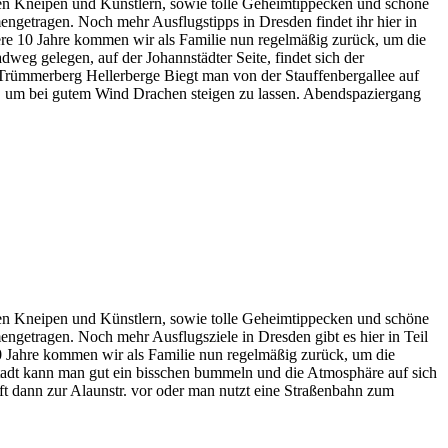
ihren Kneipen und Künstlern, sowie tolle Geheimtippecken und schöne
ngetragen. Noch mehr Ausflugstipps in Dresden findet ihr hier in
ere 10 Jahre kommen wir als Familie nun regelmäßig zurück, um die
weg gelegen, auf der Johannstädter Seite, findet sich der
! Trümmerberg Hellerberge Biegt man von der Stauffenbergallee auf
t, um bei gutem Wind Drachen steigen zu lassen. Abendspaziergang
ihren Kneipen und Künstlern, sowie tolle Geheimtippecken und schöne
ngetragen. Noch mehr Ausflugsziele in Dresden gibt es hier in Teil
0 Jahre kommen wir als Familie nun regelmäßig zurück, um die
stadt kann man gut ein bisschen bummeln und die Atmosphäre auf sich
uft dann zur Alaunstr. vor oder man nutzt eine Straßenbahn zum