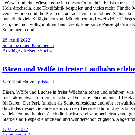
„Wow“ und ein „Wieso kenne ich diesen Ort nicht?“ Es ist magisch. 
Holz drechseln, eine Textilfabrik bespielen und vieles mehr. Für die
verschwinden und die Pre-Teenager auf den Trampolinen Saltos üben. 
unendlich viele Süßigkeiten zum Mitnehmen und zwei kleine Fahrgeschä
sich, die mich völlig in ihren Bann zieht. Eine kurze Pause gibt’s i
Schmunzeln und …
26. April 2022
Schreibe einen Kommentar
Ausflüge
/
Reisen
/
Sachsen
Bären und Wölfe in freier Laufbahn erleb
Veröffentlicht von
prislacht
Bären, Wölfe und Luchse in freier Wildbahn sehen und erfahren, wie si
noch aktiv etwas für den Tierschutz. Die Tiere leben in einer 10 Hekt
für Bären. Der Park fungiert als Seniorenresidenz und gibt verwahrl
durch das riesige Gelände mehr von den Tieren erfährt und sensibilisie
schleichen und heulen. Auch die Luchse sind sehr beeindruckend, gera
Stärke sind Respekt einflößend und wunderschön zugleich. Abgerund
1. März 2022
Kommentare 1