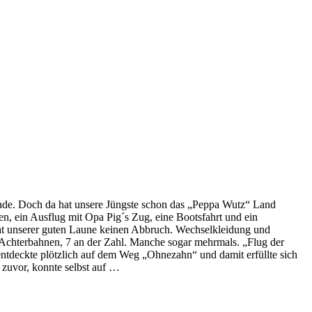
ade. Doch da hat unsere Jüngste schon das „Peppa Wutz“ Land
en, ein Ausflug mit Opa Pig´s Zug, eine Bootsfahrt und ein
tat unserer guten Laune keinen Abbruch. Wechselkleidung und
n Achterbahnen, 7 an der Zahl. Manche sogar mehrmals. „Flug der
tdeckte plötzlich auf dem Weg „Ohnezahn“ und damit erfüllte sich
zuvor, konnte selbst auf …