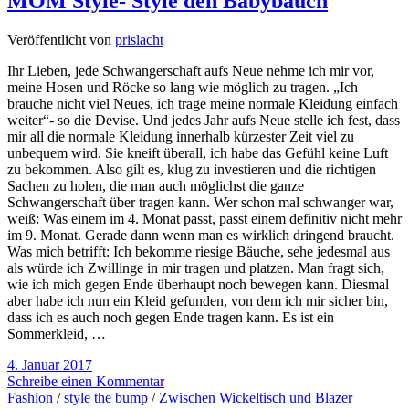
MOM Style- Style den Babybauch
Veröffentlicht von
prislacht
Ihr Lieben, jede Schwangerschaft aufs Neue nehme ich mir vor,
meine Hosen und Röcke so lang wie möglich zu tragen. „Ich
brauche nicht viel Neues, ich trage meine normale Kleidung einfach
weiter“- so die Devise. Und jedes Jahr aufs Neue stelle ich fest, dass
mir all die normale Kleidung innerhalb kürzester Zeit viel zu
unbequem wird. Sie kneift überall, ich habe das Gefühl keine Luft
zu bekommen. Also gilt es, klug zu investieren und die richtigen
Sachen zu holen, die man auch möglichst die ganze
Schwangerschaft über tragen kann. Wer schon mal schwanger war,
weiß: Was einem im 4. Monat passt, passt einem definitiv nicht mehr
im 9. Monat. Gerade dann wenn man es wirklich dringend braucht.
Was mich betrifft: Ich bekomme riesige Bäuche, sehe jedesmal aus
als würde ich Zwillinge in mir tragen und platzen. Man fragt sich,
wie ich mich gegen Ende überhaupt noch bewegen kann. Diesmal
aber habe ich nun ein Kleid gefunden, von dem ich mir sicher bin,
dass ich es auch noch gegen Ende tragen kann. Es ist ein
Sommerkleid, …
4. Januar 2017
Schreibe einen Kommentar
Fashion
/
style the bump
/
Zwischen Wickeltisch und Blazer