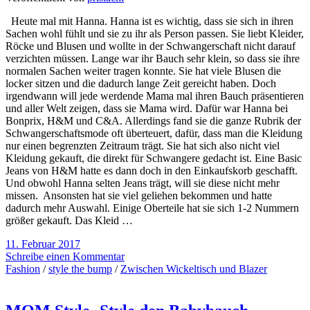
Heute mal mit Hanna. Hanna ist es wichtig, dass sie sich in ihren
Sachen wohl fühlt und sie zu ihr als Person passen. Sie liebt Kleider,
Röcke und Blusen und wollte in der Schwangerschaft nicht darauf
verzichten müssen. Lange war ihr Bauch sehr klein, so dass sie ihre
normalen Sachen weiter tragen konnte. Sie hat viele Blusen die
locker sitzen und die dadurch lange Zeit gereicht haben. Doch
irgendwann will jede werdende Mama mal ihren Bauch präsentieren
und aller Welt zeigen, dass sie Mama wird. Dafür war Hanna bei
Bonprix, H&M und C&A. Allerdings fand sie die ganze Rubrik der
Schwangerschaftsmode oft überteuert, dafür, dass man die Kleidung
nur einen begrenzten Zeitraum trägt. Sie hat sich also nicht viel
Kleidung gekauft, die direkt für Schwangere gedacht ist. Eine Basic
Jeans von H&M hatte es dann doch in den Einkaufskorb geschafft.
Und obwohl Hanna selten Jeans trägt, will sie diese nicht mehr
missen. Ansonsten hat sie viel geliehen bekommen und hatte
dadurch mehr Auswahl. Einige Oberteile hat sie sich 1-2 Nummern
größer gekauft. Das Kleid …
11. Februar 2017
Schreibe einen Kommentar
Fashion
/
style the bump
/
Zwischen Wickeltisch und Blazer