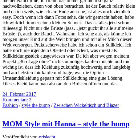
meiner Bauchfülle. Ich kann das immer gar nicht so ganz
nachvollziehen, denn von oben betrachtet, ist der Bauch relativ klein
und da ich weiß, wie ich am Ende aussehe, ist alles noch ziemlich
easy. Doch wenn ich dann Fotos sehe, die wir gemacht haben, habe
ich wirklich immer einen kleinen Schock. Das ist alles jetzt schon
riiiieeesig! Nicht nur die Brüste (jaaa…jetzt guckt ihr alle auf meine
Brüste :)), auch der Bauch. Wahnsinn. Ich sehe aus, als könnte ich
morgen unser Kind auf die Welt bringen und mit aller Milch dieser
Welt versorgen. Praktischerweise habe ich schon ein Stillkleid. Ich
hatte noch nie irgendein Oberteil oder Kleid, was direkt als
Stillkleidungsstück ausgewiesen war. Da ich aber wegen meinem
Projekt „365 Tage ohne“ nichts unnötiges kaufen möchte und mir
wichtig ist, dass ich Kleidung zukünftig hochwertig und langlebig
und am liebsten fair kaufe und trage, war die Option
Umstandskleidung gepaart mit Stillkleidung eine gute Lösung.
Dieses Kleid kann man also an den Brüsten öffnen und das …
24. Februar 2017
Kommentare 2
Fashion
/
style the bump
/
Zwischen Wickeltisch und Blazer
MOM Style mit Hanna – style the bump
Veröffentlicht von
prislacht