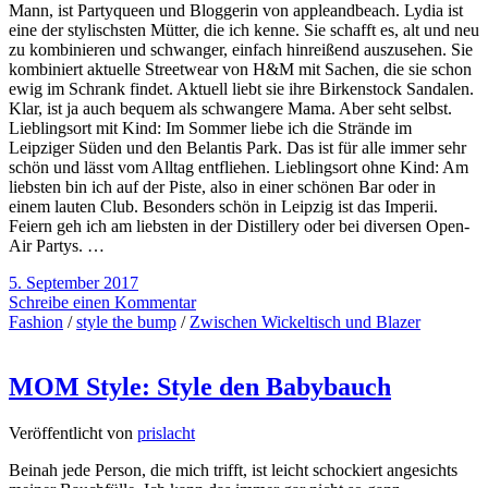
Mann, ist Partyqueen und Bloggerin von appleandbeach. Lydia ist
eine der stylischsten Mütter, die ich kenne. Sie schafft es, alt und neu
zu kombinieren und schwanger, einfach hinreißend auszusehen. Sie
kombiniert aktuelle Streetwear von H&M mit Sachen, die sie schon
ewig im Schrank findet. Aktuell liebt sie ihre Birkenstock Sandalen.
Klar, ist ja auch bequem als schwangere Mama. Aber seht selbst.
Lieblingsort mit Kind: Im Sommer liebe ich die Strände im
Leipziger Süden und den Belantis Park. Das ist für alle immer sehr
schön und lässt vom Alltag entfliehen. Lieblingsort ohne Kind: Am
liebsten bin ich auf der Piste, also in einer schönen Bar oder in
einem lauten Club. Besonders schön in Leipzig ist das Imperii.
Feiern geh ich am liebsten in der Distillery oder bei diversen Open-
Air Partys. …
5. September 2017
Schreibe einen Kommentar
Fashion
/
style the bump
/
Zwischen Wickeltisch und Blazer
MOM Style: Style den Babybauch
Veröffentlicht von
prislacht
Beinah jede Person, die mich trifft, ist leicht schockiert angesichts