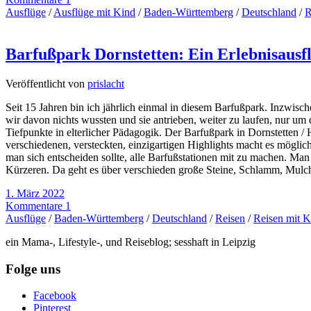
Ausflüge
/
Ausflüge mit Kind
/
Baden-Württemberg
/
Deutschland
/
R
Barfußpark Dornstetten: Ein Erlebnisausf
Veröffentlicht von
prislacht
Seit 15 Jahren bin ich jährlich einmal in diesem Barfußpark. Inzwisc
wir davon nichts wussten und sie antrieben, weiter zu laufen, nur um
Tiefpunkte in elterlicher Pädagogik. Der Barfußpark in Dornstetten / 
verschiedenen, versteckten, einzigartigen Highlights macht es mögli
man sich entscheiden sollte, alle Barfußstationen mit zu machen. 
Kürzeren. Da geht es über verschieden große Steine, Schlamm, Mulch
1. März 2022
Kommentare 1
Ausflüge
/
Baden-Württemberg
/
Deutschland
/
Reisen
/
Reisen mit K
ein Mama-, Lifestyle-, und Reiseblog; sesshaft in Leipzig
Folge uns
Facebook
Pinterest