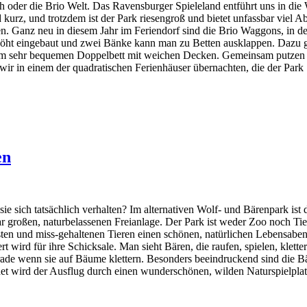
h oder die Brio Welt. Das Ravensburger Spieleland entführt uns in di
 kurz, und trotzdem ist der Park riesengroß und bietet unfassbar vie
ten. Ganz neu in diesem Jahr im Feriendorf sind die Brio Waggons, in 
rhöht eingebaut und zwei Bänke kann man zu Betten ausklappen. Dazu g
t in dem sehr bequemen Doppelbett mit weichen Decken. Gemeinsam put
wir in einem der quadratischen Ferienhäuser übernachten, die der Par
en
e sich tatsächlich verhalten? Im alternativen Wolf- und Bärenpark ist 
ar großen, naturbelassenen Freianlage. Der Park ist weder Zoo noch Tier
osten und miss-gehaltenen Tieren einen schönen, natürlichen Lebensabe
rt wird für ihre Schicksale. Man sieht Bären, die raufen, spielen, klett
de wenn sie auf Bäume klettern. Besonders beeindruckend sind die Bäre
et wird der Ausflug durch einen wunderschönen, wilden Naturspielpla