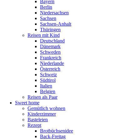
Bayern
Berlin
Niedersachsen
Sachsen
Sachsen-Anhalt
Thüringen
Reisen mit Kind
Deutschland
Dänemark
Schweden
Frankreich
Niederlande
Österreich
Schweiz
Südtirol
Italien
Belgien
Reisen als Paar
Sweet home
Gemütlich wohnen
Kinderzimmer
Basteleien
Rezept
Brotbüchsenidee
Back-Freitag