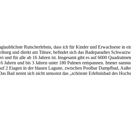
aublichste Rutscherlebnis, dass ich für Kinder und Erwachsene in ei
rg und direkt am Titisee, befindet sich das Badeparadies Schwarzwald
ilfrei und für alle ab 16 Jahren ist. Insgesamt gibt es auf 6000 Quadra
Jahren und bis 3 Jahren unter 180 Palmen entspannen. Immer samstags
auf 2 Etagen in der blauen Lagune, zwischen Poolbar Dampfbad, Auße
 Das Bad nennt sich nicht umsonst das „schönste Erlebnisbad des Hoch