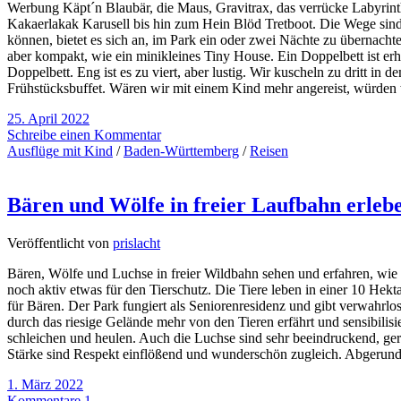
Werbung Käpt´n Blaubär, die Maus, Gravitrax, das verrücke Labyrint
Kakaerlakak Karusell bis hin zum Hein Blöd Tretboot. Die Wege sind
können, bietet es sich an, im Park ein oder zwei Nächte zu übernach
aber kompakt, wie ein minikleines Tiny House. Ein Doppelbett ist e
Doppelbett. Eng ist es zu viert, aber lustig. Wir kuscheln zu drit
Frühstücksbuffet. Wären wir mit einem Kind mehr angereist, würden 
25. April 2022
Schreibe einen Kommentar
Ausflüge mit Kind
/
Baden-Württemberg
/
Reisen
Bären und Wölfe in freier Laufbahn erleb
Veröffentlicht von
prislacht
Bären, Wölfe und Luchse in freier Wildbahn sehen und erfahren, wie si
noch aktiv etwas für den Tierschutz. Die Tiere leben in einer 10 Hekt
für Bären. Der Park fungiert als Seniorenresidenz und gibt verwahrl
durch das riesige Gelände mehr von den Tieren erfährt und sensibilisie
schleichen und heulen. Auch die Luchse sind sehr beeindruckend, gera
Stärke sind Respekt einflößend und wunderschön zugleich. Abgerund
1. März 2022
Kommentare 1