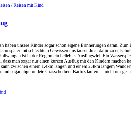
eisen
/
Reisen mit Kind
lug
hen haben unsere Kinder sogar schon eigene Erinnerungen daran. Zum Be
 dann später mit schlechtem Gewissen uns tausendmal dafür zu entschuld
Hallwangen ist in der Region ein beliebtes Ausflugsziel. Ein Wasserspi
ch, dass man sogar nur einen kurzen Ausflug mit den Kindern machen ka
Man kann zwischen einem 1,4km langen und einem 2,4km langem Wander
 und sogar abgerundete Grasscherben. Barfuß laufen ist nicht nur ges
ind