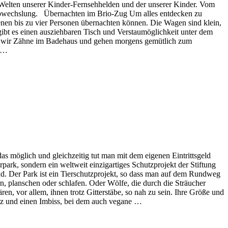
e Welten unserer Kinder-Fernsehhelden und der unserer Kinder. Vom
l Abwechslung. Übernachten im Brio-Zug Um alles entdecken zu
denen bis zu vier Personen übernachten können. Die Wagen sind klein,
ibt es einen ausziehbaren Tisch und Verstaumöglichkeit unter dem
zen wir Zähne im Badehaus und gehen morgens gemütlich zum
k …
das möglich und gleichzeitig tut man mit dem eigenen Eintrittsgeld
park, sondern ein weltweit einzigartiges Schutzprojekt der Stiftung
nd. Der Park ist ein Tierschutzprojekt, so dass man auf dem Rundweg
ern, planschen oder schlafen. Oder Wölfe, die durch die Sträucher
n, vor allem, ihnen trotz Gitterstäbe, so nah zu sein. Ihre Größe und
tz und einen Imbiss, bei dem auch vegane …