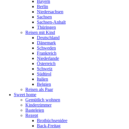
Bayern
Berlin
Niedersachsen
Sachsen
Sachsen-Anhalt
Thüringen
Reisen mit Kind
Deutschland
Dänemark
Schweden
Frankreich
Niederlande
Österreich
Schweiz
Südtirol
Italien
Belgien
Reisen als Paar
Sweet home
Gemütlich wohnen
Kinderzimmer
Basteleien
Rezept
Brotbüchsenidee
Back-Freitag