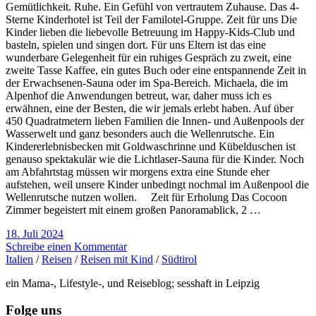
Gemütlichkeit. Ruhe. Ein Gefühl von vertrautem Zuhause. Das 4-
Sterne Kinderhotel ist Teil der Familotel-Gruppe. Zeit für uns Die
Kinder lieben die liebevolle Betreuung im Happy-Kids-Club und
basteln, spielen und singen dort. Für uns Eltern ist das eine
wunderbare Gelegenheit für ein ruhiges Gespräch zu zweit, eine
zweite Tasse Kaffee, ein gutes Buch oder eine entspannende Zeit in
der Erwachsenen-Sauna oder im Spa-Bereich. Michaela, die im
Alpenhof die Anwendungen betreut, war, daher muss ich es
erwähnen, eine der Besten, die wir jemals erlebt haben. Auf über
450 Quadratmetern lieben Familien die Innen- und Außenpools der
Wasserwelt und ganz besonders auch die Wellenrutsche. Ein
Kindererlebnisbecken mit Goldwaschrinne und Kübelduschen ist
genauso spektakulär wie die Lichtlaser-Sauna für die Kinder. Noch
am Abfahrtstag müssen wir morgens extra eine Stunde eher
aufstehen, weil unsere Kinder unbedingt nochmal im Außenpool die
Wellenrutsche nutzen wollen. Zeit für Erholung Das Cocoon
Zimmer begeistert mit einem großen Panoramablick, 2 …
18. Juli 2024
Schreibe einen Kommentar
Italien
/
Reisen
/
Reisen mit Kind
/
Südtirol
ein Mama-, Lifestyle-, und Reiseblog; sesshaft in Leipzig
Folge uns