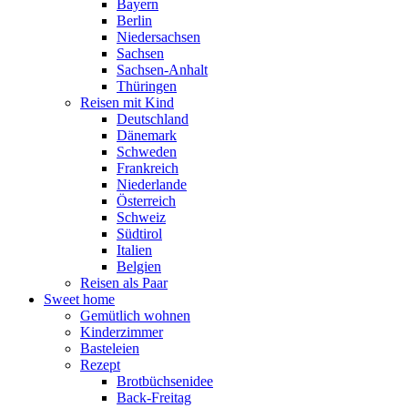
Bayern
Berlin
Niedersachsen
Sachsen
Sachsen-Anhalt
Thüringen
Reisen mit Kind
Deutschland
Dänemark
Schweden
Frankreich
Niederlande
Österreich
Schweiz
Südtirol
Italien
Belgien
Reisen als Paar
Sweet home
Gemütlich wohnen
Kinderzimmer
Basteleien
Rezept
Brotbüchsenidee
Back-Freitag