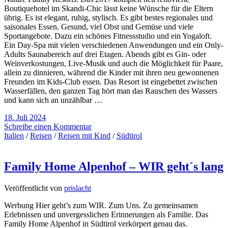
Boutiquehotel im Skandi-Chic lässt keine Wünsche für die Eltern
übrig. Es ist elegant, ruhig, stylisch. Es gibt bestes regionales und
saisonales Essen. Gesund, viel Obst und Gemüse und viele
Sportangebote. Dazu ein schönes Fitnessstudio und ein Yogaloft.
Ein Day-Spa mit vielen verschiedenen Anwendungen und ein Only-
Adults Saunabereich auf drei Etagen. Abends gibt es Gin- oder
Weinverkostungen, Live-Musik und auch die Möglichkeit für Paare,
allein zu dinnieren, während die Kinder mit ihren neu gewonnenen
Freunden im Kids-Club essen. Das Resort ist eingebettet zwischen
Wasserfällen, den ganzen Tag hört man das Rauschen des Wassers
und kann sich an unzählbar …
18. Juli 2024
Schreibe einen Kommentar
Italien
/
Reisen
/
Reisen mit Kind
/
Südtirol
Family Home Alpenhof – WIR geht´s lang
Veröffentlicht von
prislacht
Werbung Hier geht’s zum WIR. Zum Uns. Zu gemeinsamen
Erlebnissen und unvergesslichen Erinnerungen als Familie. Das
Family Home Alpenhof in Südtirol verkörpert genau das.