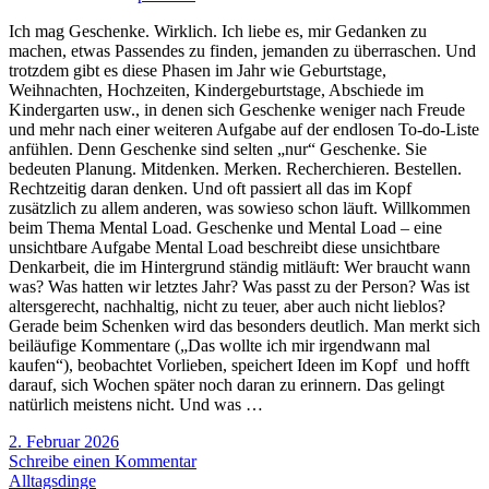
Ich mag Geschenke. Wirklich. Ich liebe es, mir Gedanken zu
machen, etwas Passendes zu finden, jemanden zu überraschen. Und
trotzdem gibt es diese Phasen im Jahr wie Geburtstage,
Weihnachten, Hochzeiten, Kindergeburtstage, Abschiede im
Kindergarten usw., in denen sich Geschenke weniger nach Freude
und mehr nach einer weiteren Aufgabe auf der endlosen To-do-Liste
anfühlen. Denn Geschenke sind selten „nur“ Geschenke. Sie
bedeuten Planung. Mitdenken. Merken. Recherchieren. Bestellen.
Rechtzeitig daran denken. Und oft passiert all das im Kopf
zusätzlich zu allem anderen, was sowieso schon läuft. Willkommen
beim Thema Mental Load. Geschenke und Mental Load – eine
unsichtbare Aufgabe Mental Load beschreibt diese unsichtbare
Denkarbeit, die im Hintergrund ständig mitläuft: Wer braucht wann
was? Was hatten wir letztes Jahr? Was passt zu der Person? Was ist
altersgerecht, nachhaltig, nicht zu teuer, aber auch nicht lieblos?
Gerade beim Schenken wird das besonders deutlich. Man merkt sich
beiläufige Kommentare („Das wollte ich mir irgendwann mal
kaufen“), beobachtet Vorlieben, speichert Ideen im Kopf und hofft
darauf, sich Wochen später noch daran zu erinnern. Das gelingt
natürlich meistens nicht. Und was …
2. Februar 2026
Schreibe einen Kommentar
Alltagsdinge