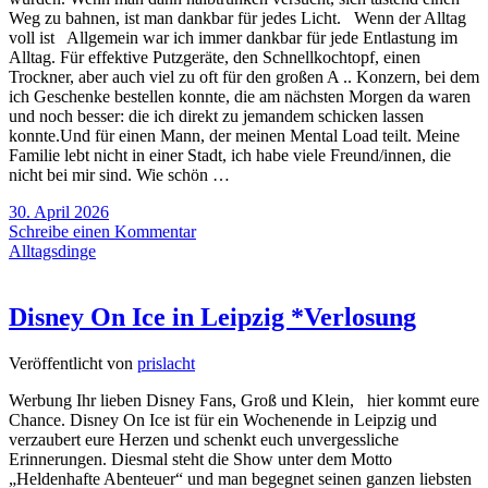
Weg zu bahnen, ist man dankbar für jedes Licht. Wenn der Alltag
voll ist Allgemein war ich immer dankbar für jede Entlastung im
Alltag. Für effektive Putzgeräte, den Schnellkochtopf, einen
Trockner, aber auch viel zu oft für den großen A .. Konzern, bei dem
ich Geschenke bestellen konnte, die am nächsten Morgen da waren
und noch besser: die ich direkt zu jemandem schicken lassen
konnte.Und für einen Mann, der meinen Mental Load teilt. Meine
Familie lebt nicht in einer Stadt, ich habe viele Freund/innen, die
nicht bei mir sind. Wie schön …
30. April 2026
Schreibe einen Kommentar
Alltagsdinge
Disney On Ice in Leipzig *Verlosung
Veröffentlicht von
prislacht
Werbung Ihr lieben Disney Fans, Groß und Klein, hier kommt eure
Chance. Disney On Ice ist für ein Wochenende in Leipzig und
verzaubert eure Herzen und schenkt euch unvergessliche
Erinnerungen. Diesmal steht die Show unter dem Motto
„Heldenhafte Abenteuer“ und man begegnet seinen ganzen liebsten