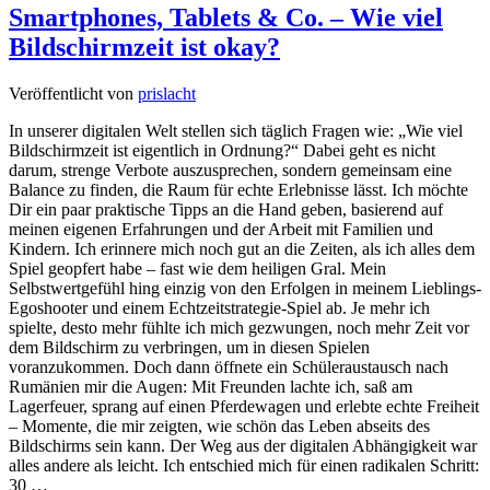
Smartphones, Tablets & Co. – Wie viel
Bildschirmzeit ist okay?
Veröffentlicht von
prislacht
In unserer digitalen Welt stellen sich täglich Fragen wie: „Wie viel
Bildschirmzeit ist eigentlich in Ordnung?“ Dabei geht es nicht
darum, strenge Verbote auszusprechen, sondern gemeinsam eine
Balance zu finden, die Raum für echte Erlebnisse lässt. Ich möchte
Dir ein paar praktische Tipps an die Hand geben, basierend auf
meinen eigenen Erfahrungen und der Arbeit mit Familien und
Kindern. Ich erinnere mich noch gut an die Zeiten, als ich alles dem
Spiel geopfert habe – fast wie dem heiligen Gral. Mein
Selbstwertgefühl hing einzig von den Erfolgen in meinem Lieblings-
Egoshooter und einem Echtzeitstrategie-Spiel ab. Je mehr ich
spielte, desto mehr fühlte ich mich gezwungen, noch mehr Zeit vor
dem Bildschirm zu verbringen, um in diesen Spielen
voranzukommen. Doch dann öffnete ein Schüleraustausch nach
Rumänien mir die Augen: Mit Freunden lachte ich, saß am
Lagerfeuer, sprang auf einen Pferdewagen und erlebte echte Freiheit
– Momente, die mir zeigten, wie schön das Leben abseits des
Bildschirms sein kann. Der Weg aus der digitalen Abhängigkeit war
alles andere als leicht. Ich entschied mich für einen radikalen Schritt:
30 …