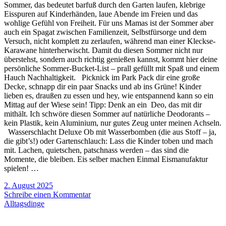
Sommer, das bedeutet barfuß durch den Garten laufen, klebrige
Eisspuren auf Kinderhänden, laue Abende im Freien und das
wohlige Gefühl von Freiheit. Für uns Mamas ist der Sommer aber
auch ein Spagat zwischen Familienzeit, Selbstfürsorge und dem
Versuch, nicht komplett zu zerlaufen, während man einer Kleckse-
Karawane hinterherwischt. Damit du diesen Sommer nicht nur
überstehst, sondern auch richtig genießen kannst, kommt hier deine
persönliche Sommer-Bucket-List – prall gefüllt mit Spaß und einem
Hauch Nachhaltigkeit. Picknick im Park Pack dir eine große
Decke, schnapp dir ein paar Snacks und ab ins Grüne! Kinder
lieben es, draußen zu essen und hey, wie entspannend kann so ein
Mittag auf der Wiese sein! Tipp: Denk an ein Deo, das mit dir
mithält. Ich schwöre diesen Sommer auf natürliche Deodorants –
kein Plastik, kein Aluminium, nur gutes Zeug unter meinen Achseln.
Wasserschlacht Deluxe Ob mit Wasserbomben (die aus Stoff – ja,
die gibt’s!) oder Gartenschlauch: Lass die Kinder toben und mach
mit. Lachen, quietschen, patschnass werden – das sind die
Momente, die bleiben. Eis selber machen Einmal Eismanufaktur
spielen! …
2. August 2025
Schreibe einen Kommentar
Alltagsdinge