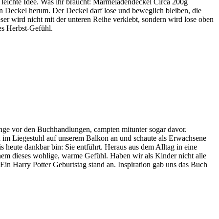
 leichte Idee. Was ihr braucht: Marmeladendeckel Circa 200g
 Deckel herum. Der Deckel darf lose und beweglich bleiben, die
er wird nicht mit der unteren Reihe verklebt, sondern wird lose oben
es Herbst-Gefühl.
ange vor den Buchhandlungen, campten mitunter sogar davor.
 im Liegestuhl auf unserem Balkon an und schaute als Erwachsene
s heute dankbar bin: Sie entführt. Heraus aus dem Alltag in eine
nem dieses wohlige, warme Gefühl. Haben wir als Kinder nicht alle
Ein Harry Potter Geburtstag stand an. Inspiration gab uns das Buch