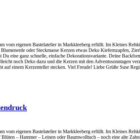
um vom eigenen Bastelatelier in Markkleeberg erfüllt. Im Kleines Rehkit
 Blumenerde oder Steckmasse Kerzen etwas Deko Kiefernzapfen, Zier
st Du eine ganz schnelle, einfache Dekorationsvariante. Deine Backfor
leicht noch Deko dazu und die Kerzen mit den Adventssonntagen verzier
ht auf einem Kerzenteller stecken. Viel Freude! Liebe Grüße Suse Regi
ütendruck
um vom eigenen Bastelatelier in Markkleeberg erfüllt. Im Kleines Rehkit
lüten – Hammer – Leinen oder Baumwolltuch – noch eine alte Zahnbür