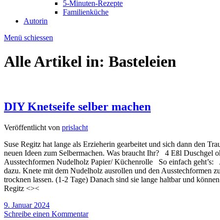
5-Minuten-Rezepte
Familienküche
Autorin
Menü schiessen
Alle Artikel in:
Basteleien
DIY Knetseife selber machen
Veröffentlicht von
prislacht
Suse Regitz hat lange als Erzieherin gearbeitet und sich dann den Tra
neuen Ideen zum Selbermachen. Was braucht Ihr? 4 Eßl Duschgel ohne
Ausstechformen Nudelholz Papier/ Küchenrolle So einfach geht’s: Al
dazu. Knete mit dem Nudelholz ausrollen und den Ausstechformen zu 
trocknen lassen. (1-2 Tage) Danach sind sie lange haltbar und könne
Regitz <><
9. Januar 2024
Schreibe einen Kommentar