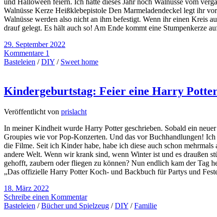
und Halloween feiern. Ich hatte dieses Jahr noch Walnüsse vom verg
Walnüsse Kerze Heißklebepistole Den Marmeladendeckel legt ihr vor 
Walnüsse werden also nicht an ihm befestigt. Wenn ihr einen Kreis au
drauf gelegt. Es hält auch so! Am Ende kommt eine Stumpenkerze 
29. September 2022
Kommentare 1
Basteleien
/
DIY
/
Sweet home
Kindergeburtstag: Feier eine Harry Potter
Veröffentlicht von
prislacht
In meiner Kindheit wurde Harry Potter geschrieben. Sobald ein neue
Groupies wie vor Pop-Konzerten. Und das vor Buchhandlungen! Ich 
die Filme. Seit ich Kinder habe, habe ich diese auch schon mehrmals a
andere Welt. Wenn wir krank sind, wenn Winter ist und es draußen st
gehofft, zaubern oder fliegen zu können? Nun endlich kam der Tag her
„Das offizielle Harry Potter Koch- und Backbuch für Partys und Fest
18. März 2022
Schreibe einen Kommentar
Basteleien
/
Bücher und Spielzeug
/
DIY
/
Familie