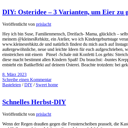
DIY: Osteridee – 3 Varianten, um Eier zu g
Veröffentlicht von
prislacht
Hey ich bin Suse, Familienmensch, Dreifach- Mama, glücklich – selbstä
meinem @kleinesRehkitz, ein Atelier, wo ich Kindergeburtstage verans
www.kleinesrehkitz.de und natürlich findest du mich auch auf Instag
außergewöhnliche, neue und leichte Ideen für euch aufgeschrieben, wi
einstreichen mit einem Pinsel -Schale mit Konfetti Los gehts: Strei
diese macht bestimmt allen Kindern Spaß! Du brauchst: -buntes Krep
entsteht ein Batikeffekt auf deinem Osterei. Beachte trotzdem: bei g
8. März 2023
Schreibe einen Kommentar
Basteleien
/
DIY
/
Sweet home
Schnelles Herbst-DIY
Veröffentlicht von
prislacht
Wenn der Regen draußen gegen die Fensterscheiben prasselt, die Kasta