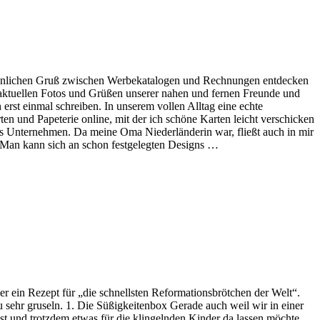
sönlichen Gruß zwischen Werbekatalogen und Rechnungen entdecken
aktuellen Fotos und Grüßen unserer nahen und fernen Freunde und
rst einmal schreiben. In unserem vollen Alltag eine echte
en und Papeterie online, mit der ich schöne Karten leicht verschicken
hes Unternehmen. Da meine Oma Niederländerin war, fließt auch in mir
h. Man kann sich an schon festgelegten Designs …
ier ein Rezept für „die schnellsten Reformationsbrötchen der Welt“.
 sehr gruseln. 1. Die Süßigkeitenbox Gerade auch weil wir in einer
 und trotzdem etwas für die klingelnden Kinder da lassen möchte.