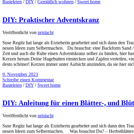
Basteleien
/
DIY
/
Gemütlich wohnen
/
Sweet home
DIY: Praktischer Adventskranz
Veröffentlicht von
prislacht
Suse Regitz hat lange als Erzieherin gearbeitet und sich dann den Tra
neuen Ideen zum Selbermachen. Du brauchst: eine Backform Sand /
Zeit und auch die Ruhe einen Adventskranz selber zu binden, hier ha
Kerzen herum Deine Hagebutten einstecken und Zapfen verteilen, viel
desto schöner! Kerzen immer unter Aufsicht anzünden, da sie hier nic
9. November 2023
Schreibe einen Kommentar
Basteleien
/
DIY
/
Sweet home
DIY: Anleitung für einen Blätter-, und Bl
Veröffentlicht von
prislacht
Suse Regitz hat lange als Erzieherin gearbeitet und sich dann den Tra
neuen Ideen zum Selbermachen. Was brauchst Du? – Herbstblätter/ B