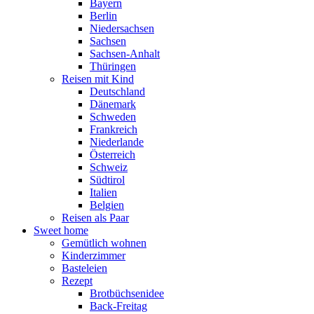
Bayern
Berlin
Niedersachsen
Sachsen
Sachsen-Anhalt
Thüringen
Reisen mit Kind
Deutschland
Dänemark
Schweden
Frankreich
Niederlande
Österreich
Schweiz
Südtirol
Italien
Belgien
Reisen als Paar
Sweet home
Gemütlich wohnen
Kinderzimmer
Basteleien
Rezept
Brotbüchsenidee
Back-Freitag