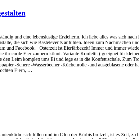
estalten
ndig und eine lebenslustige Erzieherin. Ich liebe alles was sich nach 
talte, die sich wie Bastelevents anfühlen. Ideen zum Nachmachen und m
ram und Facebook. Osterzeit ist Eierfärbezeit! Immer und immer wiede
e ihr coole Eier zaubern könnt. Variante Konfetti: ( geeignet für klein
che den Leim komplett ums Ei und lege es in die Konfettischale. Zum T
ppapier -Schere -Wasserbecher -Küchenrolle -und ausgeblasene oder h
ekochten Eiern, …
nienkörbe sich füllen und im Ofen der Kürbis brutzelt, ist es Zeit, z