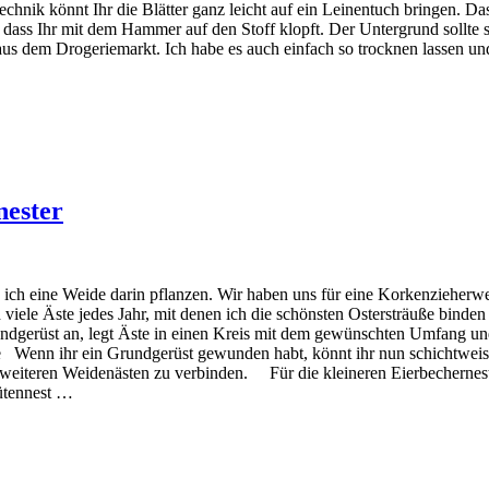
ftechnik könnt Ihr die Blätter ganz leicht auf ein Leinentuch bringe
 dass Ihr mit dem Hammer auf den Stoff klopft. Der Untergrund sollte se
er aus dem Drogeriemarkt. Ich habe es auch einfach so trocknen lassen
nester
ch eine Weide darin pflanzen. Wir haben uns für eine Korkenzieherweid
iele Äste jedes Jahr, mit denen ich die schönsten Ostersträuße binden
 Grundgerüst an, legt Äste in einen Kreis mit dem gewünschten Umfang
 Wenn ihr ein Grundgerüst gewunden habt, könnt ihr nun schichtweise 
 weiteren Weidenästen zu verbinden. Für die kleineren Eierbechernest
ütennest …