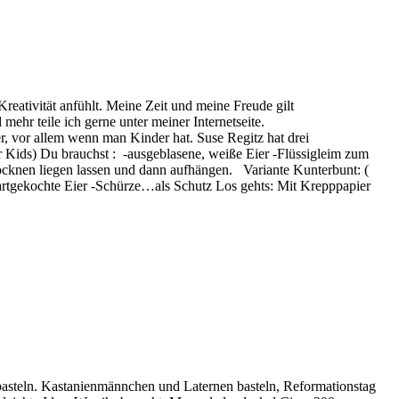
Kreativität anfühlt. Meine Zeit und meine Freude gilt
ehr teile ich gerne unter meiner Internetseite.
r, vor allem wenn man Kinder hat. Suse Regitz hat drei
er Kids) Du brauchst : -ausgeblasene, weiße Eier -Flüssigleim zum
rocknen liegen lassen und dann aufhängen. Variante Kunterbunt: (
artgekochte Eier -Schürze…als Schutz Los gehts: Mit Krepppapier
u basteln. Kastanienmännchen und Laternen basteln, Reformationstag