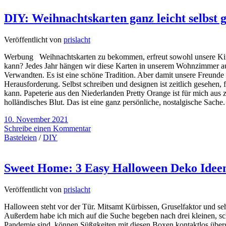
DIY: Weihnachtskarten ganz leicht selbst g
Veröffentlicht von
prislacht
Werbung Weihnachtskarten zu bekommen, erfreut sowohl unsere Kin
kann? Jedes Jahr hängen wir diese Karten in unserem Wohnzimmer au
Verwandten. Es ist eine schöne Tradition. Aber damit unsere Freunde
Herausforderung. Selbst schreiben und designen ist zeitlich gesehen,
kann. Papeterie aus den Niederlanden Pretty Orange ist für mich aus
holländisches Blut. Das ist eine ganz persönliche, nostalgische Sach
10. November 2021
Schreibe einen Kommentar
Basteleien
/
DIY
Sweet Home: 3 Easy Halloween Deko Ideen
Veröffentlicht von
prislacht
Halloween steht vor der Tür. Mitsamt Kürbissen, Gruselfaktor und seh
Außerdem habe ich mich auf die Suche begeben nach drei kleinen, sch
Pandemie sind, können Süßgkeiten mit diesen Boxen kontaktlos überg