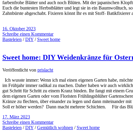
farbenfrohe Blätter und auch noch Blüten. Mit der japanischen Klop
Euch die buntesten Herbstblätter und legt sie in ein Baumwolltuch, so
Zahnbürste abgeschabt. Fixieren könnt Ihr es mit Stoff- Batikfixier
16. Oktober 2023
Schreibe einen Kommentar
Basteleien
/
DIY
/
Sweet home
Sweet home: DIY Weidenkränze für Oster
Veröffentlicht von
prislacht
Ich wusste immer: Wenn ich mal einen eigenen Garten habe, möchte i
im Frühjahr immer radikal zu machen. Daher haben wir auch wirklich v
gut Schritt für Schritt zu einem Kranz binden. Ihr fangt mit einem
dem eigenen Garten oder vom Floristen Frühlingsblüher Gartenschere
Kränze zu flechten, über einander zu legen und dann miteinander mit
Soll er höher werden? Dann macht mehrere Schichten. Für das Bl
17. März 2023
Schreibe einen Kommentar
Basteleien
/
DIY
/
Gemütlich wohnen
/
Sweet home