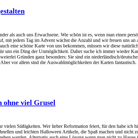
estalten
der als auch uns Erwachsene. Wie schön ist es, wenn man einen per
f, mit jedem Tag im Advent wächst die Anzahl und wir freuen uns an 
 auch eine schöne Karte von uns bekommen, müssen wir diese natürlich e
 für uns ein Ding der Unmöglichkeit. Daher suche ich immer wieder Kart
 zweierlei Gründen ganz besonders: Sie sind ein niederländisch/deutsc
e. Aber vor allem sind die Auswahlmöglichkeiten der Karten fantastisc
 ohne viel Grusel
r vielen Süßigkeiten. Wer lieber Reformation feiert, für den habe ich h
nellen und leichten Halloween Artikeln, die Spaß machen und nicht zu
eben werden. Alternativ auch eine Lösung wenn man nicht zu Hause ist