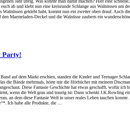
angenen Jahr übrig. Was könnte man damit machen? Hier eine schnelle,
euch ab und klebt nun eine kreisrunde Schlange aus Walnüssen um den
s Walnüssen geklebt habt, kommt nun ein zweiter oben drauf. Auch dies
auf den Marmeladen-Deckel und die Walnüsse zaubern ein wunderschön
 Party!
r Band auf dem Markt erschien, standen die Kinder und Teenager Schl
las die Bände mehrmals, hörte mir die Hörbücher mit meinem Discman
ngeschaut. Diese Fantasie Geschichte hat etwas geschafft, wofür ich bi
ürmt, wenn die Welt grau und traurig ist: Dann schenkt J.K.Rowling ei
an, an dem diese Fantasie Welt in unser reales Leben tauchen konnte. 
e“*. Ich habe alle Produkte, die …