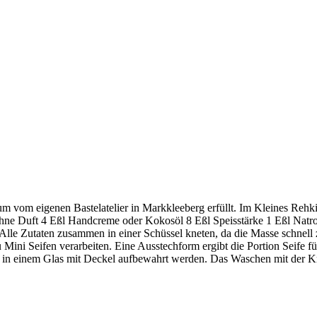
um vom eigenen Bastelatelier in Markkleeberg erfüllt. Im Kleines Rehkit
 Duft 4 Eßl Handcreme oder Kokosöl 8 Eßl Speisstärke 1 Eßl Natron S
le Zutaten zusammen in einer Schüssel kneten, da die Masse schnell z
Mini Seifen verarbeiten. Eine Ausstechform ergibt die Portion Seife
n in einem Glas mit Deckel aufbewahrt werden. Das Waschen mit der Kne