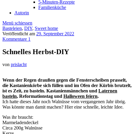
5-Minuten-Rezepte
Familienküche
Autorin
Menü schiessen
Basteleien
,
DIY
,
Sweet home
Veröffentlicht am
29. September 2022
Kommentare 1
Schnelles Herbst-DIY
von
prislacht
Wenn der Regen draußen gegen die Fensterscheiben prasselt,
die Kastanienkörbe sich füllen und im Ofen der Kürbis brutzelt,
ist es Zeit, zu basteln. Kastanienmännchen und
Laternen
basteln
, Reformationstag und
Halloween feiern
.
Ich hatte dieses Jahr noch Walnüsse vom vergangenen Jahr übrig.
Was könnte man damit machen? Hier eine schnelle, leichte Idee.
Was ihr braucht:
Marmeladendeckel
Circa 200g Walnüsse
Kerze