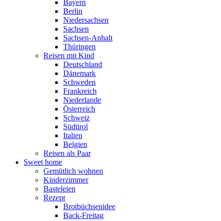
Bayern
Berlin
Niedersachsen
Sachsen
Sachsen-Anhalt
Thüringen
Reisen mit Kind
Deutschland
Dänemark
Schweden
Frankreich
Niederlande
Österreich
Schweiz
Südtirol
Italien
Belgien
Reisen als Paar
Sweet home
Gemütlich wohnen
Kinderzimmer
Basteleien
Rezept
Brotbüchsenidee
Back-Freitag