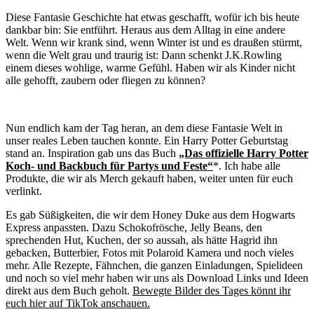
Diese Fantasie Geschichte hat etwas geschafft, wofür ich bis heute
dankbar bin: Sie entführt. Heraus aus dem Alltag in eine andere
Welt. Wenn wir krank sind, wenn Winter ist und es draußen stürmt,
wenn die Welt grau und traurig ist: Dann schenkt J.K.Rowling
einem dieses wohlige, warme Gefühl. Haben wir als Kinder nicht
alle gehofft, zaubern oder fliegen zu können?
Nun endlich kam der Tag heran, an dem diese Fantasie Welt in
unser reales Leben tauchen konnte. Ein Harry Potter Geburtstag
stand an. Inspiration gab uns das Buch
„Das offizielle Harry Potter
Koch- und Backbuch für Partys und Feste“
*. Ich habe alle
Produkte, die wir als Merch gekauft haben, weiter unten für euch
verlinkt.
Es gab Süßigkeiten, die wir dem Honey Duke aus dem Hogwarts
Express anpassten. Dazu Schokofrösche, Jelly Beans, den
sprechenden Hut, Kuchen, der so aussah, als hätte Hagrid ihn
gebacken, Butterbier, Fotos mit Polaroid Kamera und noch vieles
mehr. Alle Rezepte, Fähnchen, die ganzen Einladungen, Spielideen
und noch so viel mehr haben wir uns als Download Links und Ideen
direkt aus dem Buch geholt.
Bewegte Bilder des Tages könnt ihr
euch hier auf TikTok anschauen.