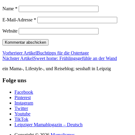
Name
*
E-Mail-Adresse
*
Website
Vorheriger Artikel
Buchtipps für die Ostertage
Nächster Artikel
Sweet home: Frühlingsgefühle an der Wand
ein Mama-, Lifestyle-, und Reiseblog; sesshaft in Leipzig
Folge uns
Facebook
Pinterest
Instagram
Twitter
Youtube
TikTok
Leipziger Mamablogazin – Deutsch
Copyright © 2026
Mamalismus.