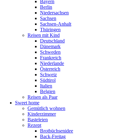
Bayern
Berlin
Niedersachsen
Sachsen
Sachsen-Anhalt
Thüringen
Reisen mit Kind
Deutschland
Dänemark
Schweden
Frankreich
Niederlande
Österreich
Schweiz
Südtirol
Italien
Belgien
Reisen als Paar
Sweet home
Gemütlich wohnen
Kinderzimmer
Basteleien
Rezept
Brotbüchsenidee
Back-Freitag