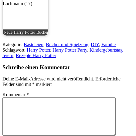
Neue Harry Potter Bücher
Kategorie:
Basteleien
,
Bücher und Spielzeug
,
DIY
,
Familie
Schlagwort:
Harry Potter
,
Harry Potter Party
,
Kindergeburtstag
feiern
,
Rezepte Harry Potter
Schreibe einen Kommentar
Deine E-Mail-Adresse wird nicht veröffentlicht.
Erforderliche
Felder sind mit
*
markiert
Kommentar
*