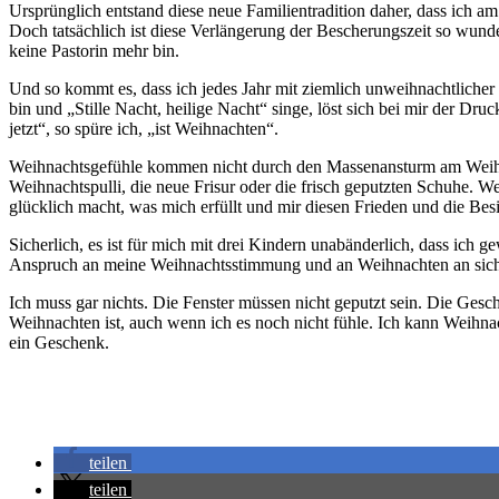
Ursprünglich entstand diese neue Familientradition daher, dass ich a
Doch tatsächlich ist diese Verlängerung der Bescherungszeit so wund
keine Pastorin mehr bin.
Und so kommt es, dass ich jedes Jahr mit ziemlich unweihnachtliche
bin und „Stille Nacht, heilige Nacht“ singe, löst sich bei mir der 
jetzt“, so spüre ich, „ist Weihnachten“.
Weihnachtsgefühle kommen nicht durch den Massenansturm am Weihnacht
Weihnachtspulli, die neue Frisur oder die frisch geputzten Schuhe. We
glücklich macht, was mich erfüllt und mir diesen Frieden und die Besi
Sicherlich, es ist für mich mit drei Kindern unabänderlich, dass ic
Anspruch an meine Weihnachtsstimmung und an Weihnachten an sich fa
Ich muss gar nichts. Die Fenster müssen nicht geputzt sein. Die Gesc
Weihnachten ist, auch wenn ich es noch nicht fühle. Ich kann Weihnac
ein Geschenk.
teilen
teilen