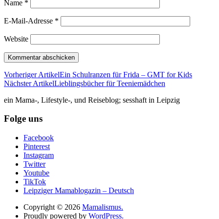
Name
*
E-Mail-Adresse
*
Website
Vorheriger Artikel
Ein Schulranzen für Frida – GMT for Kids
Nächster Artikel
Lieblingsbücher für Teeniemädchen
ein Mama-, Lifestyle-, und Reiseblog; sesshaft in Leipzig
Folge uns
Facebook
Pinterest
Instagram
Twitter
Youtube
TikTok
Leipziger Mamablogazin – Deutsch
Copyright © 2026
Mamalismus.
Proudly powered by
WordPress.