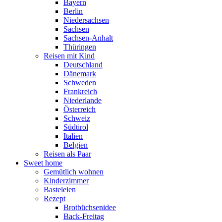
Bayern
Berlin
Niedersachsen
Sachsen
Sachsen-Anhalt
Thüringen
Reisen mit Kind
Deutschland
Dänemark
Schweden
Frankreich
Niederlande
Österreich
Schweiz
Südtirol
Italien
Belgien
Reisen als Paar
Sweet home
Gemütlich wohnen
Kinderzimmer
Basteleien
Rezept
Brotbüchsenidee
Back-Freitag