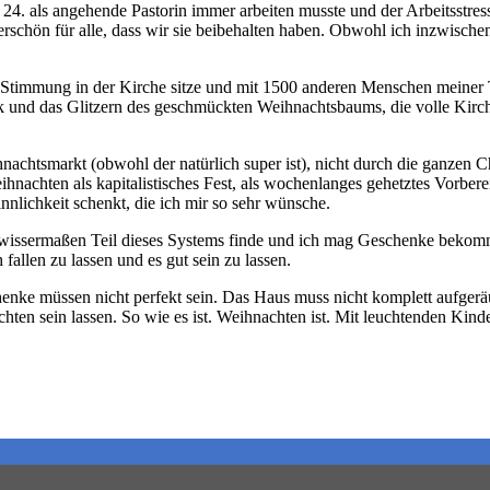
m 24. als angehende Pastorin immer arbeiten musste und der Arbeitsstres
erschön für alle, dass wir sie beibehalten haben. Obwohl ich inzwisc
r Stimmung in der Kirche sitze und mit 1500 anderen Menschen meiner
Druck und das Glitzern des geschmückten Weihnachtsbaums, die volle Ki
smarkt (obwohl der natürlich super ist), nicht durch die ganzen Chor
ihnachten als kapitalistisches Fest, als wochenlanges gehetztes Vorberei
nnlichkeit schenkt, die ich mir so sehr wünsche.
h gewissermaßen Teil dieses Systems finde und ich mag Geschenke bekom
llen zu lassen und es gut sein zu lassen.
henke müssen nicht perfekt sein. Das Haus muss nicht komplett aufgeräu
hten sein lassen. So wie es ist. Weihnachten ist. Mit leuchtenden Kind