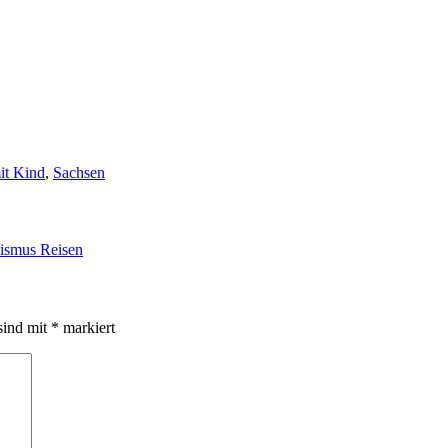
it Kind
,
Sachsen
lismus Reisen
sind mit
*
markiert