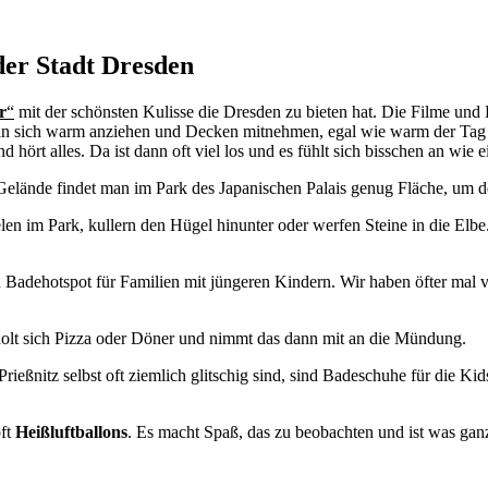
er Stadt Dresden
r
“
mit der schönsten Kulisse die Dresden zu bieten hat. Die Filme un
man sich warm anziehen und Decken mitnehmen, egal wie warm der Tag wa
 hört alles. Da ist dann oft viel los und es fühlt sich bisschen an wie ei
elände findet man im Park des Japanischen Palais genug Fläche, um d
len im Park, kullern den Hügel hinunter oder werfen Steine in die Elbe
Badehotspot für Familien mit jüngeren Kindern. Wir haben öfter mal ver
 holt sich Pizza oder Döner und nimmt das dann mit an die Mündung.
ießnitz selbst oft ziemlich glitschig sind, sind Badeschuhe für die Ki
oft
Heißluftballons
. Es macht Spaß, das zu beobachten und ist was gan