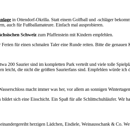
anlage
in Ottendorf-Okrilla. Statt einem Golfball und -schläger bekomm
ern, auch für Fußballamateure. Einfach mal ausprobieren.
ächsischen Schweiz
zum Pfaffenstein mit Kindern empfehlen.
Ferien für einen schmalen Taler eine Runde reiten. Bitte die genauen
a 200 Saurier sind im kompletten Park verteilt und viele tolle Spielpl
 leicht, die nicht die größten Saurierfans sind. Empfehlen würde ich d
e Wasserschloss macht immer was her, vor allem an sonnigen Wintertagen
s bildet sich eine Eisschicht. Ein Spaß für alle Schlittschuhläufer. W
t aneinandergereiht herzigen Lädchen, Eisdiele, Weinausschank & Co. We