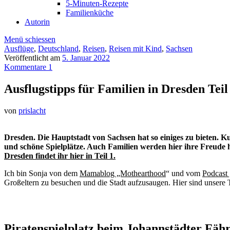
5-Minuten-Rezepte
Familienküche
Autorin
Menü schiessen
Ausflüge
,
Deutschland
,
Reisen
,
Reisen mit Kind
,
Sachsen
Veröffentlicht am
5. Januar 2022
Kommentare 1
Ausflugstipps für Familien in Dresden Teil
von
prislacht
Dresden. Die Hauptstadt von Sachsen hat so einiges zu bieten. Ku
und schöne Spielplätze. Auch Familien werden hier ihre Freud
Dresden findet ihr hier in Teil 1.
Ich bin Sonja von dem
Mamablog „Mothearthood
“ und vom
Podcast 
Großeltern zu besuchen und die Stadt aufzusaugen. Hier sind unsere 
Piratenspielplatz beim Johannstädter Fäh