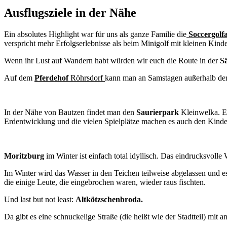
Ausflugsziele in der Nähe
Ein absolutes Highlight war für uns als ganze Familie die
Soccergolf
verspricht mehr Erfolgserlebnisse als beim Minigolf mit kleinen Kind
Wenn ihr Lust auf Wandern habt würden wir euch die Route in der
S
Auf dem
Pferdehof
Röhrsdorf
kann man an Samstagen außerhalb der 
In der Nähe von Bautzen findet man den
Saurierpark
Kleinwelka. Etw
Erdentwicklung und die vielen Spielplätze machen es auch den Kindern
Moritzburg
im Winter ist einfach total idyllisch. Das eindrucksvoll
Im Winter wird das Wasser in den Teichen teilweise abgelassen und e
die einige Leute, die eingebrochen waren, wieder raus fischten.
Und last but not least:
Altk
ö
tzschenbroda.
Da gibt es eine schnuckelige Straße (die heißt wie der Stadtteil) mi