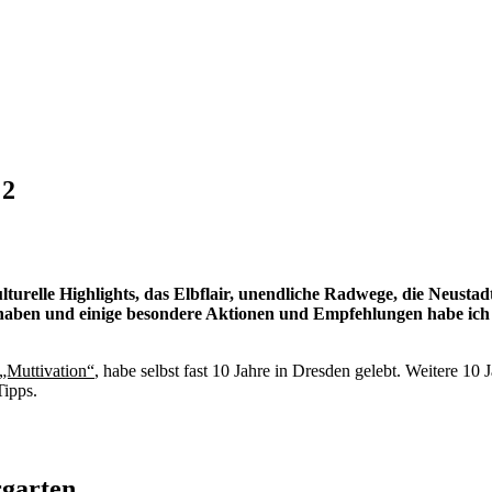
 2
lturelle Highlights, das Elbflair, unendliche Radwege, die Neusta
e haben und einige besondere Aktionen und Empfehlungen habe ic
„Muttivation“
, habe selbst fast 10 Jahre in Dresden gelebt. Weitere 1
Tipps.
rgarten