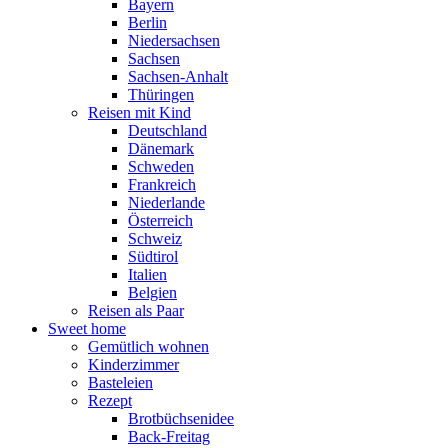
Bayern
Berlin
Niedersachsen
Sachsen
Sachsen-Anhalt
Thüringen
Reisen mit Kind
Deutschland
Dänemark
Schweden
Frankreich
Niederlande
Österreich
Schweiz
Südtirol
Italien
Belgien
Reisen als Paar
Sweet home
Gemütlich wohnen
Kinderzimmer
Basteleien
Rezept
Brotbüchsenidee
Back-Freitag