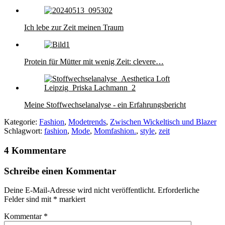
Ich lebe zur Zeit meinen Traum
Protein für Mütter mit wenig Zeit: clevere…
Meine Stoffwechselanalyse - ein Erfahrungsbericht
Kategorie:
Fashion
,
Modetrends
,
Zwischen Wickeltisch und Blazer
Schlagwort:
fashion
,
Mode
,
Momfashion.
,
style
,
zeit
4 Kommentare
Schreibe einen Kommentar
Deine E-Mail-Adresse wird nicht veröffentlicht.
Erforderliche
Felder sind mit
*
markiert
Kommentar
*