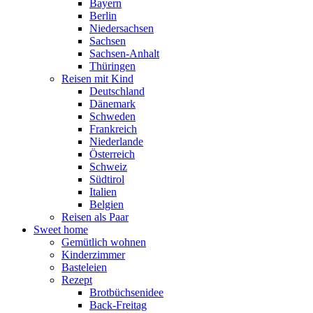
Bayern
Berlin
Niedersachsen
Sachsen
Sachsen-Anhalt
Thüringen
Reisen mit Kind
Deutschland
Dänemark
Schweden
Frankreich
Niederlande
Österreich
Schweiz
Südtirol
Italien
Belgien
Reisen als Paar
Sweet home
Gemütlich wohnen
Kinderzimmer
Basteleien
Rezept
Brotbüchsenidee
Back-Freitag