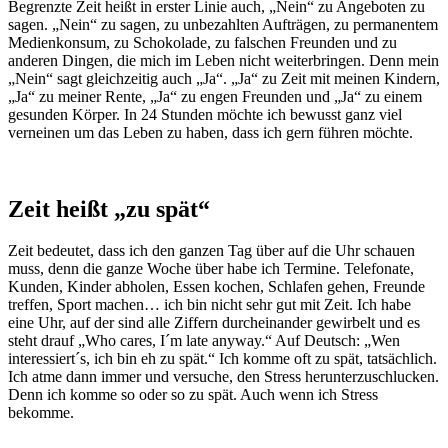
Begrenzte Zeit heißt in erster Linie auch, „Nein“ zu Angeboten zu
sagen. „Nein“ zu sagen, zu unbezahlten Aufträgen, zu permanentem
Medienkonsum, zu Schokolade, zu falschen Freunden und zu
anderen Dingen, die mich im Leben nicht weiterbringen. Denn mein
„Nein“ sagt gleichzeitig auch „Ja“. „Ja“ zu Zeit mit meinen Kindern,
„Ja“ zu meiner Rente, „Ja“ zu engen Freunden und „Ja“ zu einem
gesunden Körper. In 24 Stunden möchte ich bewusst ganz viel
verneinen um das Leben zu haben, dass ich gern führen möchte.
Zeit heißt „zu spät“
Zeit bedeutet, dass ich den ganzen Tag über auf die Uhr schauen
muss, denn die ganze Woche über habe ich Termine. Telefonate,
Kunden, Kinder abholen, Essen kochen, Schlafen gehen, Freunde
treffen, Sport machen… ich bin nicht sehr gut mit Zeit. Ich habe
eine Uhr, auf der sind alle Ziffern durcheinander gewirbelt und es
steht drauf „Who cares, I´m late anyway.“ Auf Deutsch: „Wen
interessiert´s, ich bin eh zu spät.“ Ich komme oft zu spät, tatsächlich.
Ich atme dann immer und versuche, den Stress herunterzuschlucken.
Denn ich komme so oder so zu spät. Auch wenn ich Stress
bekomme.