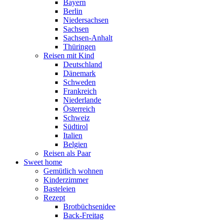
Bayern
Berlin
Niedersachsen
Sachsen
Sachsen-Anhalt
Thüringen
Reisen mit Kind
Deutschland
Dänemark
Schweden
Frankreich
Niederlande
Österreich
Schweiz
Südtirol
Italien
Belgien
Reisen als Paar
Sweet home
Gemütlich wohnen
Kinderzimmer
Basteleien
Rezept
Brotbüchsenidee
Back-Freitag