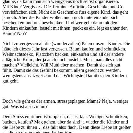
glaube, da kann man sich wenigstens noch selbst organisieren.
Mit Kind? Vergiss es. Die Termine, Auftritte, Geschenke und Co
vervielfachen sich. Nicht die Geschenke fürs eigene Kind, das geht
ja noch. Aber die Kinder wollen auch noch untereinander sich
beschenken und uns beschenken. Und wer geht dann mit den
Kindern einkaufen, bastelt mit ihnen, packt es ein, legt es unter den
Baum? Na??
Nicht zu vergessen all die (wundervollen) Paten unserer Kinder. Die
hätte ich dieses Jahr fast vergessen. Baum kaufen und schmücken,
Weihnachtsdeko, Plätzchen backen, einkaufen und all der andere
alltägliche Kram, der ja auch noch ansteht. Muss man alles nicht
machen? Vielleicht. Will Mutti aber machen. Damit sie sich gut
fühlt. Damit sie das Gefühl bekommt, allem gerecht zu werden,
wenigstens ansatzweise und das Wichtigste: Damit es den Kindern
gut geht.
Doch wie geht es der armen, stressgeplagten Mama? Naja, weniger
gut. Was ist also zu tun?
Dem Stress entrinnen ist utopisch, das ist klar. Weniger schmücken,
backen, kaufen? Mag gehen, aber da sind ja wieder die Kinder und
die Liebe zu ihnen… das fällt also flach. Denn diese Liebe ist größer
als die zu unserer eigenen faulen Haut.