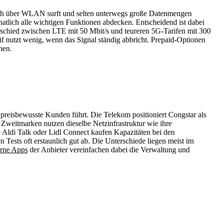
lich über WLAN surft und selten unterwegs große Datenmengen
tlich alle wichtigen Funktionen abdecken. Entscheidend ist dabei
rschied zwischen LTE mit 50 Mbit/s und teureren 5G-Tarifen mit 300
if nutzt wenig, wenn das Signal ständig abbricht. Prepaid-Optionen
hen.
 preisbewusste Kunden führt. Die Telekom positioniert Congstar als
 Zweitmarken nutzen dieselbe Netzinfrastruktur wie ihre
 Aldi Talk oder Lidl Connect kaufen Kapazitäten bei den
Tests oft erstaunlich gut ab. Die Unterschiede liegen meist im
erne Apps
der Anbieter vereinfachen dabei die Verwaltung und