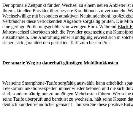
Der optimale Zeitpunkt für den Wechsel zu einem neuen Anbieter ist 
Ihrem aktuellen Provider über bessere Konditionen zu verhandeln. 
Wechselwillige mit besonders attraktiven Neukundenboni, großzügige
Verbraucher diese verlockenden Angebote sorgfältig prüfen. Die Mit
eine geringe Portierungsgebühr von wenigen Euro. Während
Black F
Jahreswechsel überbieten sich die Provider gegenseitig mit Kampfpr
auszuhandeln. Die Androhung einer Kündigung erweist sich in solchen
sichert sich garantiert den perfekten Tarif zum besten Preis.
Der smarte Weg zu dauerhaft günstigen Mobilfunkkosten
Wer seine Smartphone-Tarife sorgfältig auswählt, kann erheblich spar
Telekommunikationsexperten immer wieder betonen und die sich durch
sind, sondern häufig nur zu unnötigen Mehrkosten führen. Wer seine t
seine Tarife überprüft und bereit ist zu wechseln, hält seine Kosten d
deutlich kundenfreundlicher gemacht – nutzen Sie diese positive Entw