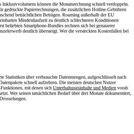
s Inklusivvolumens können die Monatsrechnung schnell verdoppeln.
 für gedruckte Papierrechnungen, die zusätzlichen Hotline-Gebühren
raschend beträchtlichen Beträgen. Roaming außerhalb der EU
einbarten Mindestlaufzeit zu deutlich schlechteren Konditionen
erst beliebten Smartphone-Bundles rechnen sich bei genauerer
inzelerwerb deutlich übersteigt. Wer die versteckten Kostenfallen bei
rte Statistiken über verbrauchte Datenmengen, aufgeschlüsselt nach
atenpakete schnell aufzehren. Die meisten deutschen Nutzer
-Funktionen, mit denen sich
Unterhaltungsinhalte und Medien
vorab
etzt. Wer seinen tatsächlichen Bedarf über drei Monate dokumentiert,
 Drosselungen.