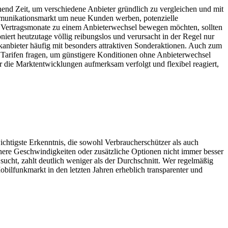
hend Zeit, um verschiedene Anbieter gründlich zu vergleichen und mit
ommunikationsmarkt um neue Kunden werben, potenzielle
en Vertragsmonate zu einem Anbieterwechsel bewegen möchten, sollten
ert heutzutage völlig reibungslos und verursacht in der Regel nur
anbieter häufig mit besonders attraktiven Sonderaktionen. Auch zum
 Tarifen fragen, um günstigere Konditionen ohne Anbieterwechsel
 die Marktentwicklungen aufmerksam verfolgt und flexibel reagiert,
wichtigste Erkenntnis, die sowohl Verbraucherschützer als auch
here Geschwindigkeiten oder zusätzliche Optionen nicht immer besser
ucht, zahlt deutlich weniger als der Durchschnitt. Wer regelmäßig
Mobilfunkmarkt in den letzten Jahren erheblich transparenter und