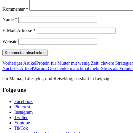
Kommentar
*
Name
*
E-Mail-Adresse
*
Website
Vorheriger Artikel
Protein für Mütter mit wenig Zeit: clevere Strategie
Nächster Artikel
Warum Geschenke manchmal mehr Stress als Freud
ein Mama-, Lifestyle-, und Reiseblog; sesshaft in Leipzig
Folge uns
Facebook
Pinterest
Instagram
Twitter
Youtube
TikTok