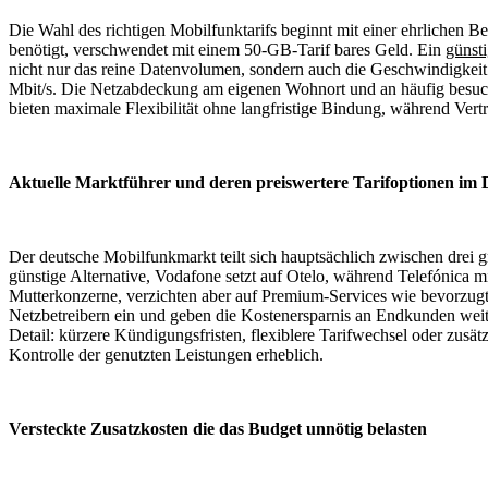
Die Wahl des richtigen Mobilfunktarifs beginnt mit einer ehrliche
benötigt, verschwendet mit einem 50-GB-Tarif bares Geld. Ein
günst
nicht nur das reine Datenvolumen, sondern auch die Geschwindigkeit
Mbit/s. Die Netzabdeckung am eigenen Wohnort und an häufig besuchten
bieten maximale Flexibilität ohne langfristige Bindung, während Ver
Aktuelle Marktführer und deren preiswertere Tarifoptionen im D
Der deutsche Mobilfunkmarkt teilt sich hauptsächlich zwischen drei 
günstige Alternative, Vodafone setzt auf Otelo, während Telefónica m
Mutterkonzerne, verzichten aber auf Premium-Services wie bevorzugt
Netzbetreibern ein und geben die Kostenersparnis an Endkunden weiter
Detail: kürzere Kündigungsfristen, flexiblere Tarifwechsel oder zus
Kontrolle der genutzten Leistungen erheblich.
Versteckte Zusatzkosten die das Budget unnötig belasten