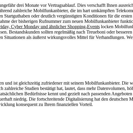
ungefähr drei Monate vor Vertragsablauf. Dies verschafft Ihnen ausreic
Während zahlreiche Mobilfunkanbieter, die im hart umkämpften Telek
n Startguthaben oder deutlich vergünstigten Konditionen für die erst
nahme der bisherigen Rufnummer zum neuen Mobilfunkanbieter funktioni
riday, Cyber Monday und ähnlicher Shopping-Events
locken Mobilfunk
eisen. Bestandskunden sollten regelmäßig nach Treueboni oder besseren
 Situationen als äußerst wirkungsvolles Mittel für Verhandlungen. Wer
en und ist gleichzeitig zufriedener mit seinem Mobilfunkanbieter. Die 
 zahlreiche Studien bestätigt hat, lautet, dass mehr Datenvolumen, hö
atsächlichen Bedürfnisse kennt und gezielt nach passenden Angeboten s
auerhaft niedrig. Die fortschreitende Digitalisierung hat den deutschen 
icklung konsequent zu Ihrem finanziellen Vorteil.