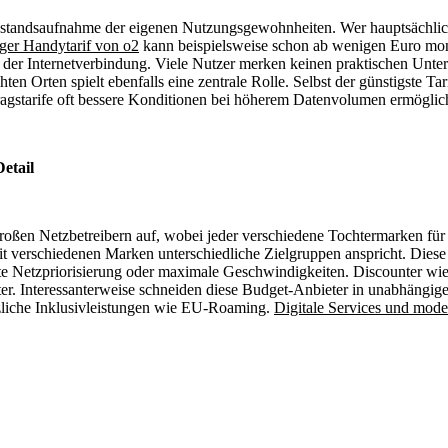
n Bestandsaufnahme der eigenen Nutzungsgewohnheiten. Wer hauptsäch
iger Handytarif von o2
kann beispielsweise schon ab wenigen Euro mona
 der Internetverbindung. Viele Nutzer merken keinen praktischen Unte
 Orten spielt ebenfalls eine zentrale Rolle. Selbst der günstigste Tar
tragstarife oft bessere Konditionen bei höherem Datenvolumen ermöglic
etail
großen Netzbetreibern auf, wobei jeder verschiedene Tochtermarken für
it verschiedenen Marken unterschiedliche Zielgruppen anspricht. Diese
e Netzpriorisierung oder maximale Geschwindigkeiten. Discounter wie
. Interessanterweise schneiden diese Budget-Anbieter in unabhängigen 
ätzliche Inklusivleistungen wie EU-Roaming.
Digitale Services und mod