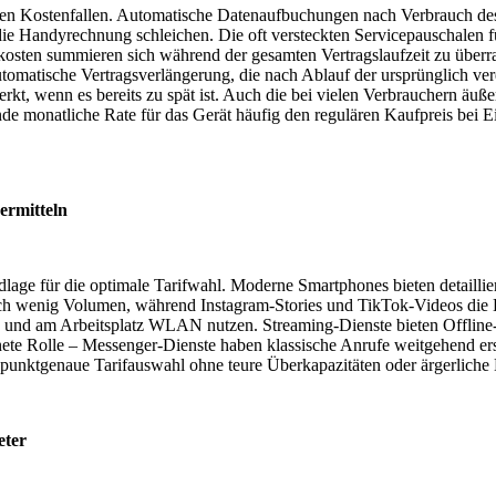
en Kostenfallen. Automatische Datenaufbuchungen nach Verbrauch de
f die Handyrechnung schleichen. Die oft versteckten Servicepauschalen
skosten summieren sich während der gesamten Vertragslaufzeit zu über
tomatische Vertragsverlängerung, die nach Ablauf der ursprünglich ver
rkt, wenn es bereits zu spät ist. Auch die bei vielen Verbrauchern äuß
ende monatliche Rate für das Gerät häufig den regulären Kaufpreis bei E
ermitteln
lage für die optimale Tarifwahl. Moderne Smartphones bieten detaillie
h wenig Volumen, während Instagram-Stories und TikTok-Videos die D
e und am Arbeitsplatz WLAN nutzen. Streaming-Dienste bieten Offline
nete Rolle – Messenger-Dienste haben klassische Anrufe weitgehend ers
e punktgenaue Tarifauswahl ohne teure Überkapazitäten oder ärgerliche
eter