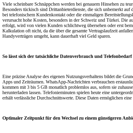
Viele scheinbare Schnäppchen werden bei genauem Hinsehen zu teur
Besonders tückisch sind Drittanbieterdienste, die sich unbemerkt au
bei telefonischem Kundenkontakt oder die einmaligen Bereitstellung
verursacht hohe Kosten, besonders in der Schweiz und Türkei. Die au
erfolgt, wird von vielen Kunden schlichtweg übersehen oder erst beme
Kalkulation oft nicht, da die über die gesamte Vertragslaufzeit anfall
Handyverträgen umgeht, kann dauerhaft viel Geld sparen.
So lässt sich der tatsächliche Datenverbrauch und Telefonbedarf 
Eine präzise Analyse des eigenen Nutzungsverhaltens bildet die Grund
Apps und Zeiträumen. WhatsApp-Nachrichten verbrauchen erstaunlic
kommen mit 3 bis 5 GB monatlich problemlos aus, sofern sie zuhaus
herunterladen lassen. Telefonieminuten spielen heute eine untergeord
erhält verlässliche Durchschnittswerte. Diese Daten ermöglichen ein
Optimaler Zeitpunkt für den Wechsel zu einem günstigeren Anbi