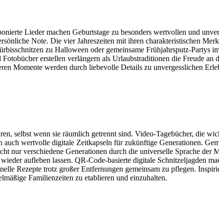
ponierte Lieder machen Geburtstage zu besonders wertvollen und unverg
persönliche Note. Die vier Jahreszeiten mit ihren charakteristischen M
 Kürbisschnitzen zu Halloween oder gemeinsame Frühjahrsputz-Partys 
bücher erstellen verlängern als Urlaubstraditionen die Freude an de
deren Momente werden durch liebevolle Details zu unvergesslichen Erle
n, selbst wenn sie räumlich getrennt sind. Video-Tagebücher, die wich
 auch wertvolle digitale Zeitkapseln für zukünftige Generationen. Gem
icht nur verschiedene Generationen durch die universelle Sprache der 
ieder aufleben lassen. QR-Code-basierte digitale Schnitzeljagden ma
onelle Rezepte trotz großer Entfernungen gemeinsam zu pflegen. Inspir
lmäßige Familienzeiten zu etablieren und einzuhalten.