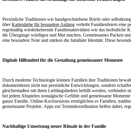
Persönliche Traditionen wie handgeschriebene Briefe oder selbstkom
über
Kartenliebe für besondere Anlässe
verleiht Familienfeiern eine 
regelmäßig wiederkehrende Familienaktivitäten wie das herbstliche
die Übergänge würdigen und Mut machen. Gemeinsames Packen und Foto
eine besondere Note und stärken die familiäre Identität. Diese beson
Digitale Hilfsmittel für die Gestaltung gemeinsamer Momente
Durch moderne Technologie können Familien ihre Traditionen bewahre
dokumentieren nicht nur persönliche Entwicklungen, sondern schaffen
gleichermaßen mit ihren Lieblingsliedern befüllt werden, verbinden n
bei jedem Abspielen nostalgische Gefühle und gemeinsame Momente w
ganze Familie. Online-Kochsessions ermöglichen es Familien, traditi
gemeinsame Projekte. Apps zur Terminkoordination helfen dabei, rege
Nachhaltige Umsetzung neuer Rituale in der Familie