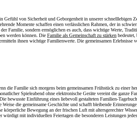
n Gefühl von Sicherheit und Geborgenheit in unserer schnelllebigen Zei
kehrende Momente schaffen einen verlässlichen Rahmen, der in schwieri
r Familie, sondern ermöglichen es auch, dass wichtige Werte, Tradit
geben werden können. Die
Familie als Gemeinschaft zu stärken
bedeutet, 
 vermitteln ihnen wichtige Familienwerte. Die gemeinsamen Erlebnisse 
n die Familie sich morgens beim gemeinsamen Frühstück zu einer herzl
monatlicher Spieleabend ohne elektronische Geräte vereint die ganze Fa
ie bewusste Einführung eines liebevoll gestalteten Familien-Tagebuchs
 Weise die gemeinsame Geschichte und schafft bleibende Erinnerunge
e körperliche Bewegung an der frischen Luft mit altersgerechter Wiss
er würdigt mit individuellen Feiertagen die besonderen Leistungen jede