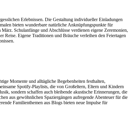
esslichen Erlebnissen. Die Gestaltung individueller Einladungen
erkmalen bieten wunderbare natürliche Anknüpfungspunkte für
im März. Schulanfänge und Abschlüsse verdienen eigene Zeremonien,
r Reise. Eigene Traditionen und Bräuche verleihen den Feiertagen
bnissen.
tige Momente und alltägliche Begebenheiten festhalten,
einsame Spotify-Playlists, die von Großeltern, Eltern und Kindern
Musik, sondern schaffen auch bleibende akustische Erinnerungen, die
chen aus gewöhnlichen Spaziergängen aufregende Abenteuer für die
ierende Familienthemen aus Blogs bieten neue Impulse für