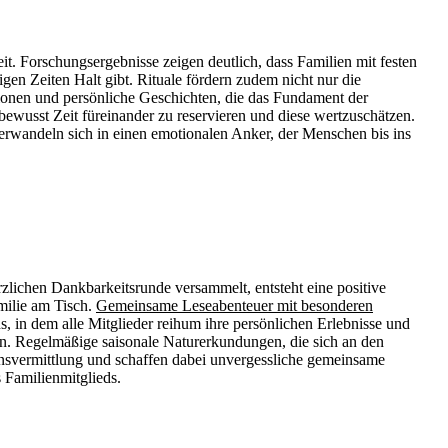
t. Forschungsergebnisse zeigen deutlich, dass Familien mit festen
gen Zeiten Halt gibt. Rituale fördern zudem nicht nur die
ionen und persönliche Geschichten, die das Fundament der
bewusst Zeit füreinander zu reservieren und diese wertzuschätzen.
verwandeln sich in einen emotionalen Anker, der Menschen bis ins
ichen Dankbarkeitsrunde versammelt, entsteht eine positive
milie am Tisch.
Gemeinsame Leseabenteuer mit besonderen
, in dem alle Mitglieder reihum ihre persönlichen Erlebnisse und
n. Regelmäßige saisonale Naturerkundungen, die sich an den
ensvermittlung und schaffen dabei unvergessliche gemeinsame
s Familienmitglieds.