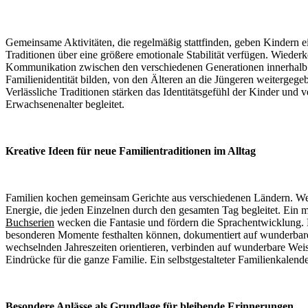
Gemeinsame Aktivitäten, die regelmäßig stattfinden, geben Kindern ei
Traditionen über eine größere emotionale Stabilität verfügen. Wieder
Kommunikation zwischen den verschiedenen Generationen innerhalb de
Familienidentität bilden, von den Älteren an die Jüngeren weiterge
Verlässliche Traditionen stärken das Identitätsgefühl der Kinder und
Erwachsenenalter begleitet.
Kreative Ideen für neue Familientraditionen im Alltag
Familien kochen gemeinsam Gerichte aus verschiedenen Ländern. Wen
Energie, die jeden Einzelnen durch den gesamten Tag begleitet. Ein 
Buchserien
wecken die Fantasie und fördern die Sprachentwicklung. D
besonderen Momente festhalten können, dokumentiert auf wunderbare
wechselnden Jahreszeiten orientieren, verbinden auf wunderbare Weis
Eindrücke für die ganze Familie. Ein selbstgestalteter Familienkalend
Besondere Anlässe als Grundlage für bleibende Erinnerungen