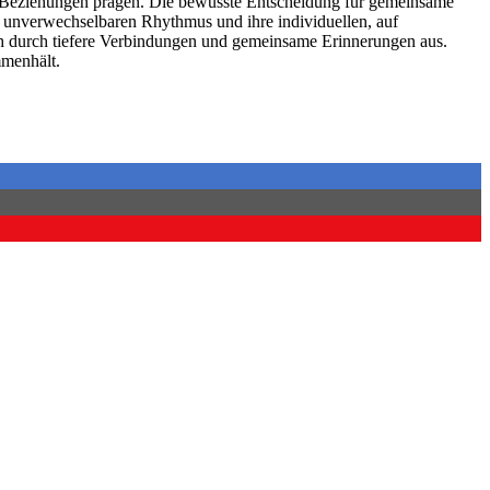
hre Beziehungen prägen. Die bewusste Entscheidung für gemeinsame
n, unverwechselbaren Rhythmus und ihre individuellen, auf
ich durch tiefere Verbindungen und gemeinsame Erinnerungen aus.
mmenhält.