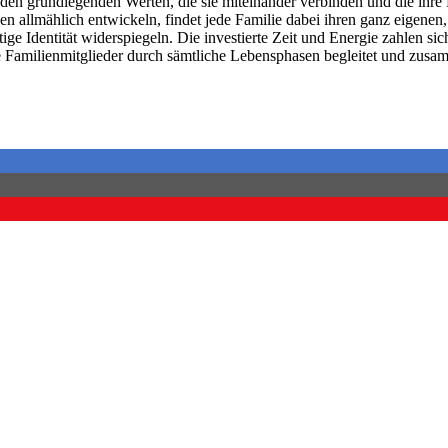
us den grundlegenden Werten, die sie miteinander verbinden und die i
en allmählich entwickeln, findet jede Familie dabei ihren ganz eigene
ge Identität widerspiegeln. Die investierte Zeit und Energie zahlen s
ie Familienmitglieder durch sämtliche Lebensphasen begleitet und zusa