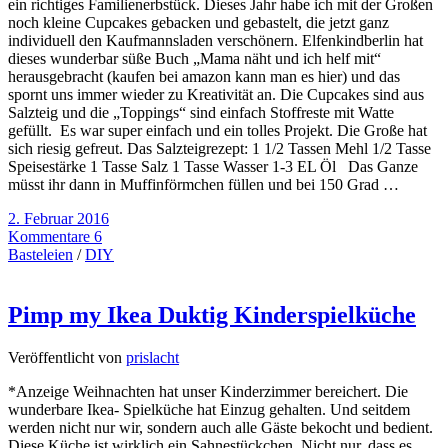
ein richtiges Familienerbstück. Dieses Jahr habe ich mit der Großen
noch kleine Cupcakes gebacken und gebastelt, die jetzt ganz
individuell den Kaufmannsladen verschönern. Elfenkindberlin hat
dieses wunderbar süße Buch „Mama näht und ich helf mit“
herausgebracht (kaufen bei amazon kann man es hier) und das
spornt uns immer wieder zu Kreativität an. Die Cupcakes sind aus
Salzteig und die „Toppings“ sind einfach Stoffreste mit Watte
gefüllt. Es war super einfach und ein tolles Projekt. Die Große hat
sich riesig gefreut. Das Salzteigrezept: 1 1/2 Tassen Mehl 1/2 Tasse
Speisestärke 1 Tasse Salz 1 Tasse Wasser 1-3 EL Öl Das Ganze
müsst ihr dann in Muffinförmchen füllen und bei 150 Grad …
2. Februar 2016
Kommentare 6
Basteleien
/
DIY
Pimp my Ikea Duktig Kinderspielküche
Veröffentlicht von
prislacht
*Anzeige Weihnachten hat unser Kinderzimmer bereichert. Die
wunderbare Ikea- Spielküche hat Einzug gehalten. Und seitdem
werden nicht nur wir, sondern auch alle Gäste bekocht und bedient.
Diese Küche ist wirklich ein Sahnestückchen. Nicht nur, dass es