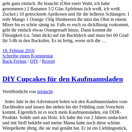
geht ganz einfach. Ihr braucht: (Obst eurer Wahl, ich habe
genommen:) 2 Bananen 1/2 Glas Apfelmus (ich weiß, ich weiß.
Zucker.) 10 getrocknete Aprikosen und für die helleren Schlangen: 1
reife Mango 1 Orange 150g Himbeeren Ihr mixt das Obst in einem
Mixer bis es schön sämig ist. Falls es euch zu dickflüssig vorkommt,
gebt ihr einfach etwas Orangensaft hinzu. Dann kommt die
Flüssigkeit (ca. 5mm dick) auf ein Backblech und muss bei 60 Grad
für 5-8h in den Backofen. Es ist fertig, wenn sich die …
18. Februar 2016
Schreibe einen Kommentar
Back-Freitag
/
DIY
/
Rezept
DIY Cupcakes für den Kaufmannsladen
Veröffentlicht von
prislacht
Jedes Jahr in der Adventszeit holen wir den Kaufmannsladen vom
Dachboden und lassen ihn stehen bis der Frühling zum Vorschein
kommt. Eigentlich ist es noch mein Kaufmannsladen, ein DDR-
Produkt. Solide und aus Holz. Ich habe ihn vor 2 Jahren umlackiert
und mit Stoff beklebt und meine Mama hatte noch diese schöne
Wimpelkette übrig, die sie mal genäht hat. Er ist ein Lieblingsstück,