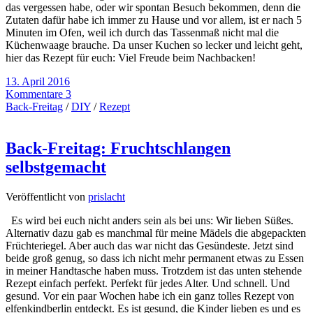
das vergessen habe, oder wir spontan Besuch bekommen, denn die
Zutaten dafür habe ich immer zu Hause und vor allem, ist er nach 5
Minuten im Ofen, weil ich durch das Tassenmaß nicht mal die
Küchenwaage brauche. Da unser Kuchen so lecker und leicht geht,
hier das Rezept für euch: Viel Freude beim Nachbacken!
13. April 2016
Kommentare 3
Back-Freitag
/
DIY
/
Rezept
Back-Freitag: Fruchtschlangen
selbstgemacht
Veröffentlicht von
prislacht
Es wird bei euch nicht anders sein als bei uns: Wir lieben Süßes.
Alternativ dazu gab es manchmal für meine Mädels die abgepackten
Früchteriegel. Aber auch das war nicht das Gesündeste. Jetzt sind
beide groß genug, so dass ich nicht mehr permanent etwas zu Essen
in meiner Handtasche haben muss. Trotzdem ist das unten stehende
Rezept einfach perfekt. Perfekt für jedes Alter. Und schnell. Und
gesund. Vor ein paar Wochen habe ich ein ganz tolles Rezept von
elfenkindberlin entdeckt. Es ist gesund, die Kinder lieben es und es