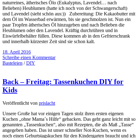
naturreines, ätherisches Ölo (Eukalyptus, Lavendel… nach
Belieben) Heublumen (hatte ich noch von der Schwangerschaft)
und Lavendel (sieht schön aus:)) Zubereitung: Die Kakaobutter mit
dem Öl im Wasserbad erwärmen, bis sie geschmolzen ist. Nun ein
paar Tropfen ätherisches Öl hinzugeben und nach Belieben die
Heublumen oder den Lavendel. Kräftig durchrühren und in
Eiswürfelbehälter füllen. Diese kommen ab in den Gefrierschrank
und innerhalb kürzester Zeit sind sie schon kalt.
18. April 2016
Schreibe einen Kommentar
Basteleien
/
DIY
Back – Freitag: Tassenkuchen DIY for
Kids
Veröffentlicht von
prislacht
Unsere Große hat vor einigen Tagen stolz ihren ersten eigenen
Kuchen „ohne Mama´s Hilfe“ gebacken. Das geht ganz leicht mit so
genannten „Tassenkuchen“, also mit Rezepten, die als Maß „Tasse“
angegeben haben. Das ist unser schneller Not-Kuchen, wenn es
noch einen Geburtstagskuchen für den Kindergarten braucht und ich