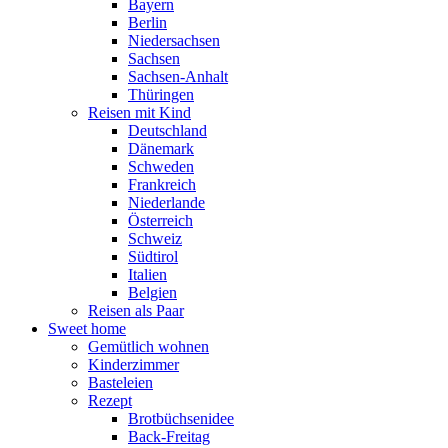
Bayern
Berlin
Niedersachsen
Sachsen
Sachsen-Anhalt
Thüringen
Reisen mit Kind
Deutschland
Dänemark
Schweden
Frankreich
Niederlande
Österreich
Schweiz
Südtirol
Italien
Belgien
Reisen als Paar
Sweet home
Gemütlich wohnen
Kinderzimmer
Basteleien
Rezept
Brotbüchsenidee
Back-Freitag