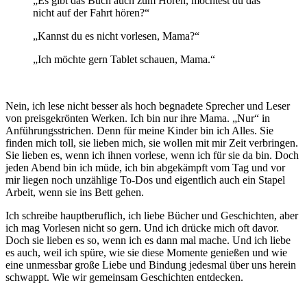
„Es gibt das Buch auch zum Hören, möchtest du das
nicht auf der Fahrt hören?“
„Kannst du es nicht vorlesen, Mama?“
„Ich möchte gern Tablet schauen, Mama.“
Nein, ich lese nicht besser als hoch begnadete Sprecher und Leser
von preisgekrönten Werken. Ich bin nur ihre Mama. „Nur“ in
Anführungsstrichen. Denn für meine Kinder bin ich Alles. Sie
finden mich toll, sie lieben mich, sie wollen mit mir Zeit verbringen.
Sie lieben es, wenn ich ihnen vorlese, wenn ich für sie da bin. Doch
jeden Abend bin ich müde, ich bin abgekämpft vom Tag und vor
mir liegen noch unzählige To-Dos und eigentlich auch ein Stapel
Arbeit, wenn sie ins Bett gehen.
Ich schreibe hauptberuflich, ich liebe Bücher und Geschichten, aber
ich mag Vorlesen nicht so gern. Und ich drücke mich oft davor.
Doch sie lieben es so, wenn ich es dann mal mache. Und ich liebe
es auch, weil ich spüre, wie sie diese Momente genießen und wie
eine unmessbar große Liebe und Bindung jedesmal über uns herein
schwappt. Wie wir gemeinsam Geschichten entdecken.