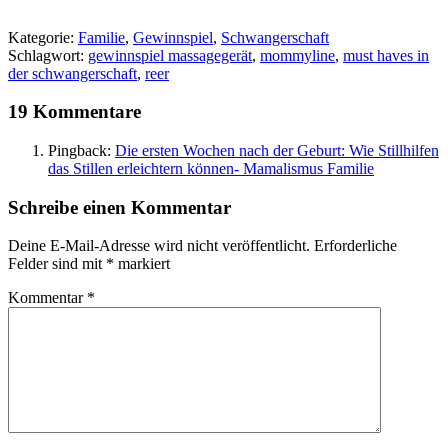
Kategorie:
Familie
,
Gewinnspiel
,
Schwangerschaft
Schlagwort:
gewinnspiel massagegerät
,
mommyline
,
must haves in
der schwangerschaft
,
reer
19 Kommentare
Pingback:
Die ersten Wochen nach der Geburt: Wie Stillhilfen
das Stillen erleichtern können- Mamalismus Familie
Schreibe einen Kommentar
Deine E-Mail-Adresse wird nicht veröffentlicht.
Erforderliche
Felder sind mit
*
markiert
Kommentar
*