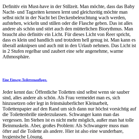
Definitiv ein Must-have in der Stillzeit. Man möchte, dass das Baby
Nacht- und Tagzeiten kennen lernt und gleichzeitig möchte man
selbst nicht in der Nacht bei Deckenbeleuchtung wach werden,
aufstehen, wickeln und stillen oder die Flasche geben. Das ist alles
andere als schön und stört auch den mütterlichen Biorythmus. Man
braucht also definitiv ein Licht. Für dieses Licht von Reer spricht,
dass es klein und handlich und trotzdem hell genug ist. Man kann es
überall anknipsen und auch mit in den Urlaub nehmen. Das Licht ist
in 2 Stufen regelbar und zaubert eine sehr angenehme, warme
Athmosphäre.
Eine Einweg-Toilettenauflage.
Jeder kennt das: Öffentliche Toiletten sind selbst wenn sie sauber
sind, alles andere als schön. Als Frau vermeidet man es, sich
hinzusetzen oder legt in feinstsäuberlicher Kleinarbeit,
Toilettenpapier auf den Rand um sich dann nur höchst vorsichtig auf
die Toilettenbrille niederzulassen. Schwanger kann man das
vergessen. Im Stehen ist es nicht mehr möglich, außer man hat tolle
Beinmuskeln. Aber, großes Problem: Als Schwangere muss man
öfter auf die Toilette als andere. Hier ist also eine wunderbare,
hygienische Lösung.