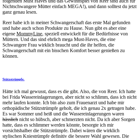
folgenden Must Haves und das Gewinnspiel von Reer sind auch für
Nichtschwangere Mütter einfach MEGA!), und dann solltest du jetzt
ganz genau lesen.
Reer habe ich in meiner Schwangerschaft das erste Mal gefunden
und habe auch schon Produkte zu Hause. Nun gibt es aber eine
eigene
MommyLine
, speziell entwickelt für die Bedürfnisse von
Müttern. Und das sind ehrlich mega Must-Haves, die eine
Schwangere Frau wirklich braucht und die ihr helfen, die
Schwangerschaft mit ein bisschen Komfort besser genießen zu
können.
Stützstrümpfe.
Hätte ich mal gewusst, dass es die gibt. Also, die von Reer. Ich hatte
bei Frida Wassereinlagerungen, aber nicht so schlimm, dass ich nicht
mehr laufen konnte. Ich bin also zum Frauenarzt und habe mir
orthopädische Stützstrümpfe geholt, die ich genau 2x getragen habe.
Es war Sommer und heiß und die Wassereinlagerungen waren
hässlich
nicht so hübsch, aber schmerzten nicht. Da ich aber Sorgen
hatte, dass es schlimmer werden könnte, besorgte ich mir
vorsichtshalber die Stützstrümpfe. Dabei wären die wirklich
stylischen Kniestrümpfe definitiv die bessere Wahl gewesen. Die