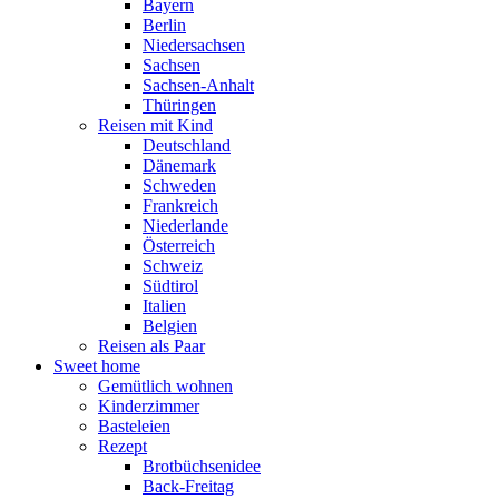
Bayern
Berlin
Niedersachsen
Sachsen
Sachsen-Anhalt
Thüringen
Reisen mit Kind
Deutschland
Dänemark
Schweden
Frankreich
Niederlande
Österreich
Schweiz
Südtirol
Italien
Belgien
Reisen als Paar
Sweet home
Gemütlich wohnen
Kinderzimmer
Basteleien
Rezept
Brotbüchsenidee
Back-Freitag