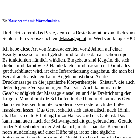
Ein
Massagegerät mit Wärmefunktion.
Und jetzt kommt das Beste, denn das Beste kommt bekanntlich zum
Schluss. Ich verlose euch ein
Massagegerät
im Wert von knapp 70€!
Ich habe diese Art von Massagegeräten vor 2 Jahren auf einer
Beautymesse schon mal getestet und fand sie damals schon super.
Es funktioniert nämlich wirklich. Eingebaut sind Kugeln, die sich
drehen und damit wie 2 Hände kneten und massieren. Damit alles
gut durchblutet wird, ist eine Infrarotheizung eingebaut, die man bei
Bedarf auch abstellen kann. Angelehnt ist diese Art der
Druckmassage an die japanische Körpertherapie „Shiatsu“, die auch
tiefer liegende Verspannungen lösen soll. Auch kann man die
Geschwindigkeit der Massage einstellen und die Drehrichtung der
Kugeln. Man nimmt die Schlaufen in die Hand und kann das Gerät
dann den Rücken hinunter wandern lassen oder auch die Füße
massieren lassen. Das Gerät schaltet sich automatisch nach 15min
ab. Das ist echte Erholung für zu Hause. Und das Gute ist: Das
kann man auch nach der Schwangerschaft gut gebrauchen. Gerade
in der Stillzeit oder in der Zeit danach, in der man das Kleinkind
noch stundenlang auf einer Hüfte trägt, ist so eine tägliche
Entspannung durchaus sinnvoll. Wichtig zu beachten ist, dass man