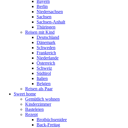
Bayern
Berlin
Niedersachsen
Sachsen
Sachsen-Anhalt
Thüringen
Reisen mit Kind
Deutschland
Dänemark
Schweden
Frankreich
Niederlande
Österreich
Schweiz
Südtirol
Italien
Belgien
Reisen als Paar
Sweet home
Gemütlich wohnen
Kinderzimmer
Basteleien
Rezept
Brotbüchsenidee
Back-Freitag