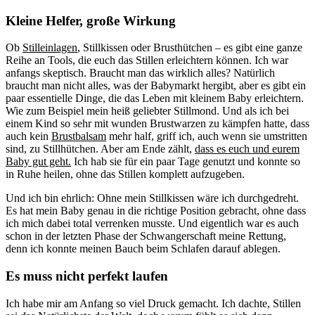
Kleine Helfer, große Wirkung
Ob
Stilleinlagen
, Stillkissen oder Brusthütchen – es gibt eine ganze
Reihe an Tools, die euch das Stillen erleichtern können. Ich war
anfangs skeptisch. Braucht man das wirklich alles? Natürlich
braucht man nicht alles, was der Babymarkt hergibt, aber es gibt ein
paar essentielle Dinge, die das Leben mit kleinem Baby erleichtern.
Wie zum Beispiel mein heiß geliebter Stillmond. Und als ich bei
einem Kind so sehr mit wunden Brustwarzen zu kämpfen hatte, dass
auch kein
Brustbalsam
mehr half, griff ich, auch wenn sie umstritten
sind, zu Stillhütchen. Aber am Ende zählt,
dass es euch und eurem
Baby gut geht.
Ich hab sie für ein paar Tage genutzt und konnte so
in Ruhe heilen, ohne das Stillen komplett aufzugeben.
Und ich bin ehrlich: Ohne mein Stillkissen wäre ich durchgedreht.
Es hat mein Baby genau in die richtige Position gebracht, ohne dass
ich mich dabei total verrenken musste. Und eigentlich war es auch
schon in der letzten Phase der Schwangerschaft meine Rettung,
denn ich konnte meinen Bauch beim Schlafen darauf ablegen.
Es muss nicht perfekt laufen
Ich habe mir am Anfang so viel Druck gemacht. Ich dachte, Stillen