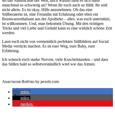
sei das Natürlichste der Welt, doch warum fühlt es sich dann
manchmal so schwierig an? Wenn ihr euch auch so fühlt: Ihr seid
nicht allein. Es ist okay, Hilfe anzunehmen. Ob das eine
Stillberaterin ist, eine Freundin mit Erfahrung oder eben ein
Brustwarzenbalsam aus der Apotheke – alles, was euch unterstützt,
ist willkommen. Und, man bekommt Übung. Mit den richtigen
Tricks und viel Liebe und Geduld kann es eine wirklich schöne Zeit
werden.
Lasst euch nicht von vermeintlich perfekten Stillbildern auf Social
Media verrückt machen. Es ist euer Weg, euer Baby, eure
Erfahrung.
Ich wünsch euch starke Nerven, viele Kuschelstunden – und dass
das Stillen bald so selbstverständlich wird wie das Atmen.
Анастасия Войтко by pexels.com
teilen
teilen
merken