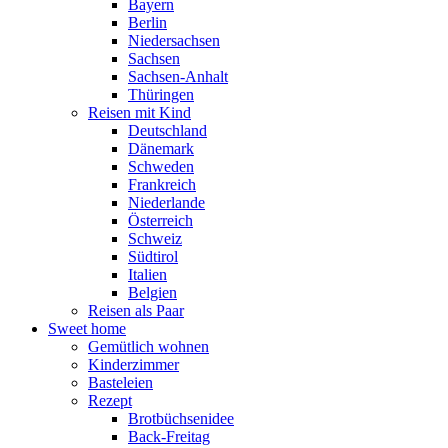
Bayern
Berlin
Niedersachsen
Sachsen
Sachsen-Anhalt
Thüringen
Reisen mit Kind
Deutschland
Dänemark
Schweden
Frankreich
Niederlande
Österreich
Schweiz
Südtirol
Italien
Belgien
Reisen als Paar
Sweet home
Gemütlich wohnen
Kinderzimmer
Basteleien
Rezept
Brotbüchsenidee
Back-Freitag