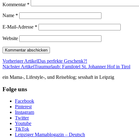
Kommentar
*
Name
*
E-Mail-Adresse
*
Website
Vorheriger Artikel
Das perfekte Geschenk?!
Nächster Artikel
Traumurlaub: Familotel St. Johanner Hof in Tirol
ein Mama-, Lifestyle-, und Reiseblog; sesshaft in Leipzig
Folge uns
Facebook
Pinterest
Instagram
Twitter
Youtube
TikTok
Leipziger Mamablogazin – Deutsch