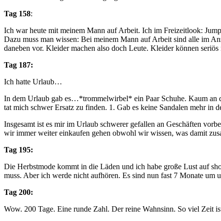
Tag 158
:
Ich war heute mit meinem Mann auf Arbeit. Ich im Freizeitlook: Jumps
Dazu muss man wissen: Bei meinem Mann auf Arbeit sind alle im Anz
daneben vor. Kleider machen also doch Leute. Kleider können seriös m
Tag 187:
Ich hatte Urlaub…
In dem Urlaub gab es…*trommelwirbel* ein Paar Schuhe. Kaum an de
tat mich schwer Ersatz zu finden. 1. Gab es keine Sandalen mehr in d
Insgesamt ist es mir im Urlaub schwerer gefallen an Geschäften vorb
wir immer weiter einkaufen gehen obwohl wir wissen, was damit zusa
Tag 195:
Die Herbstmode kommt in die Läden und ich habe große Lust auf shopp
muss. Aber ich werde nicht aufhören. Es sind nun fast 7 Monate um u
Tag 200:
Wow. 200 Tage. Eine runde Zahl. Der reine Wahnsinn. So viel Zeit is