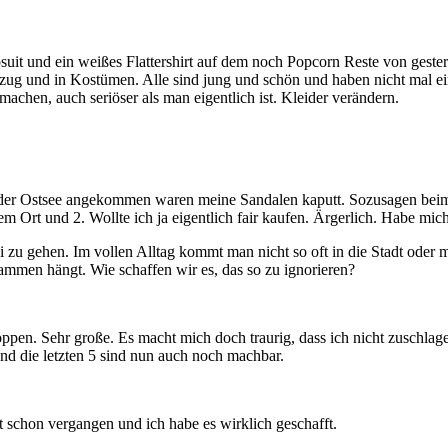
uit und ein weißes Flattershirt auf dem noch Popcorn Reste von gester
ug und in Kostümen. Alle sind jung und schön und haben nicht mal ei
achen, auch seriöser als man eigentlich ist. Kleider verändern.
r Ostsee angekommen waren meine Sandalen kaputt. Sozusagen beim e
em Ort und 2. Wollte ich ja eigentlich fair kaufen. Ärgerlich. Habe mic
ei zu gehen. Im vollen Alltag kommt man nicht so oft in die Stadt ode
mmen hängt. Wie schaffen wir es, das so zu ignorieren?
en. Sehr große. Es macht mich doch traurig, dass ich nicht zuschlage
nd die letzten 5 sind nun auch noch machbar.
t schon vergangen und ich habe es wirklich geschafft.