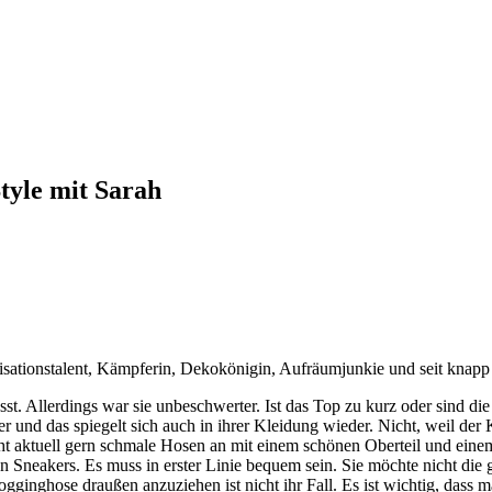
tyle mit Sarah
nisationstalent, Kämpferin, Dekokönigin, Aufräumjunkie und seit knap
 Allerdings war sie unbeschwerter. Ist das Top zu kurz oder sind die S
eifer und das spiegelt sich auch in ihrer Kleidung wieder. Nicht, weil de
eht aktuell gern schmale Hosen an mit einem schönen Oberteil und einem
en Sneakers. Es muss in erster Linie bequem sein. Sie möchte nicht die
ogginghose draußen anzuziehen ist nicht ihr Fall. Es ist wichtig, das