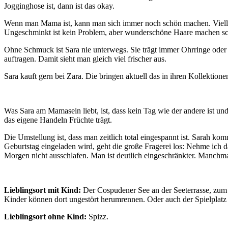
Jogginghose ist, dann ist das okay.
Wenn man Mama ist, kann man sich immer noch schön machen. Vielleich
Ungeschminkt ist kein Problem, aber wunderschöne Haare machen sch
Ohne Schmuck ist Sara nie unterwegs. Sie trägt immer Ohrringe oder 
auftragen. Damit sieht man gleich viel frischer aus.
Sara kauft gern bei Zara. Die bringen aktuell das in ihren Kollektione
Was Sara am Mamasein liebt, ist, dass kein Tag wie der andere ist u
das eigene Handeln Früchte trägt.
Die Umstellung ist, dass man zeitlich total eingespannt ist. Sarah k
Geburtstag eingeladen wird, geht die große Fragerei los: Nehme ich 
Morgen nicht ausschlafen. Man ist deutlich eingeschränkter. Manchmal 
Lieblingsort mit Kind:
Der Cospudener See an der Seeterrasse, zum 
Kinder können dort ungestört herumrennen. Oder auch der Spielplatz
Lieblingsort ohne Kind:
Spizz.