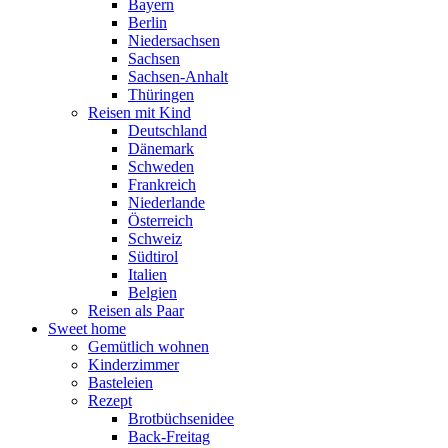
Bayern
Berlin
Niedersachsen
Sachsen
Sachsen-Anhalt
Thüringen
Reisen mit Kind
Deutschland
Dänemark
Schweden
Frankreich
Niederlande
Österreich
Schweiz
Südtirol
Italien
Belgien
Reisen als Paar
Sweet home
Gemütlich wohnen
Kinderzimmer
Basteleien
Rezept
Brotbüchsenidee
Back-Freitag