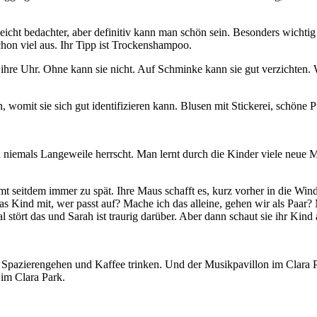
t bedachter, aber definitiv kann man schön sein. Besonders wichtig s
on viel aus. Ihr Tipp ist Trockenshampoo.
ihre Uhr. Ohne kann sie nicht. Auf Schminke kann sie gut verzichten.
n, womit sie sich gut identifizieren kann. Blusen mit Stickerei, schöne
nd niemals Langeweile herrscht. Man lernt durch die Kinder viele neu
ommt seitdem immer zu spät. Ihre Maus schafft es, kurz vorher in die 
das Kind mit, wer passt auf? Mache ich das alleine, gehen wir als Paa
stört das und Sarah ist traurig darüber. Aber dann schaut sie ihr Kind
Spazierengehen und Kaffee trinken. Und der Musikpavillon im Clara 
 im Clara Park.