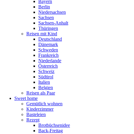
Bayern
Berlin
Niedersachsen
Sachsen
Sachsen-Anhalt
Thüringen
Reisen mit Kind
Deutschland
Dänemark
Schweden
Frankreich
Niederlande
Österreich
Schweiz
Südtirol
Italien
Belgien
Reisen als Paar
Sweet home
Gemütlich wohnen
Kinderzimmer
Basteleien
Rezept
Brotbüchsenidee
Back-Freitag