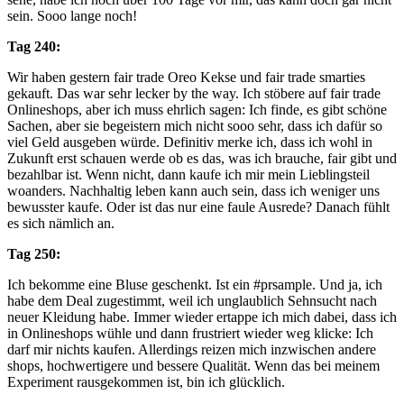
sein. Sooo lange noch!
Tag 240:
Wir haben gestern fair trade Oreo Kekse und fair trade smarties
gekauft. Das war sehr lecker by the way. Ich stöbere auf fair trade
Onlineshops, aber ich muss ehrlich sagen: Ich finde, es gibt schöne
Sachen, aber sie begeistern mich nicht sooo sehr, dass ich dafür so
viel Geld ausgeben würde. Definitiv merke ich, dass ich wohl in
Zukunft erst schauen werde ob es das, was ich brauche, fair gibt und
bezahlbar ist. Wenn nicht, dann kaufe ich mir mein Lieblingsteil
woanders. Nachhaltig leben kann auch sein, dass ich weniger uns
bewusster kaufe. Oder ist das nur eine faule Ausrede? Danach fühlt
es sich nämlich an.
Tag 250:
Ich bekomme eine Bluse geschenkt. Ist ein #prsample. Und ja, ich
habe dem Deal zugestimmt, weil ich unglaublich Sehnsucht nach
neuer Kleidung habe. Immer wieder ertappe ich mich dabei, dass ich
in Onlineshops wühle und dann frustriert wieder weg klicke: Ich
darf mir nichts kaufen. Allerdings reizen mich inzwischen andere
shops, hochwertigere und bessere Qualität. Wenn das bei meinem
Experiment rausgekommen ist, bin ich glücklich.