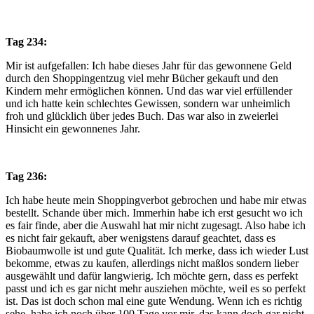
Tag 234:
Mir ist aufgefallen: Ich habe dieses Jahr für das gewonnene Geld
durch den Shoppingentzug viel mehr Bücher gekauft und den
Kindern mehr ermöglichen können. Und das war viel erfüllender
und ich hatte kein schlechtes Gewissen, sondern war unheimlich
froh und glücklich über jedes Buch. Das war also in zweierlei
Hinsicht ein gewonnenes Jahr.
Tag 236:
Ich habe heute mein Shoppingverbot gebrochen und habe mir etwas
bestellt. Schande über mich. Immerhin habe ich erst gesucht wo ich
es fair finde, aber die Auswahl hat mir nicht zugesagt. Also habe ich
es nicht fair gekauft, aber wenigstens darauf geachtet, dass es
Biobaumwolle ist und gute Qualität. Ich merke, dass ich wieder Lust
bekomme, etwas zu kaufen, allerdings nicht maßlos sondern lieber
ausgewählt und dafür langwierig. Ich möchte gern, dass es perfekt
passt und ich es gar nicht mehr ausziehen möchte, weil es so perfekt
ist. Das ist doch schon mal eine gute Wendung. Wenn ich es richtig
sehe, habe ich noch über 100 Tage vor mir, das kann doch gar nicht