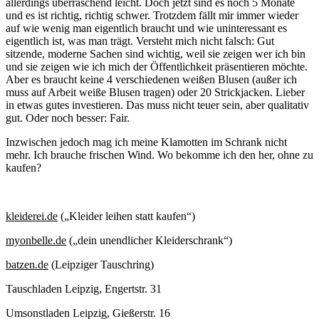
allerdings überraschend leicht. Doch jetzt sind es noch 5 Monate
und es ist richtig, richtig schwer. Trotzdem fällt mir immer wieder
auf wie wenig man eigentlich braucht und wie uninteressant es
eigentlich ist, was man trägt. Versteht mich nicht falsch: Gut
sitzende, moderne Sachen sind wichtig, weil sie zeigen wer ich bin
und sie zeigen wie ich mich der Öffentlichkeit präsentieren möchte.
Aber es braucht keine 4 verschiedenen weißen Blusen (außer ich
muss auf Arbeit weiße Blusen tragen) oder 20 Strickjacken. Lieber
in etwas gutes investieren. Das muss nicht teuer sein, aber qualitativ
gut. Oder noch besser: Fair.
Inzwischen jedoch mag ich meine Klamotten im Schrank nicht
mehr. Ich brauche frischen Wind. Wo bekomme ich den her, ohne zu
kaufen?
kleiderei.de
(„Kleider leihen statt kaufen“)
myonbelle.de
(„dein unendlicher Kleiderschrank“)
batzen.de
(Leipziger Tauschring)
Tauschladen Leipzig, Engertstr. 31
Umsonstladen Leipzig, Gießerstr. 16