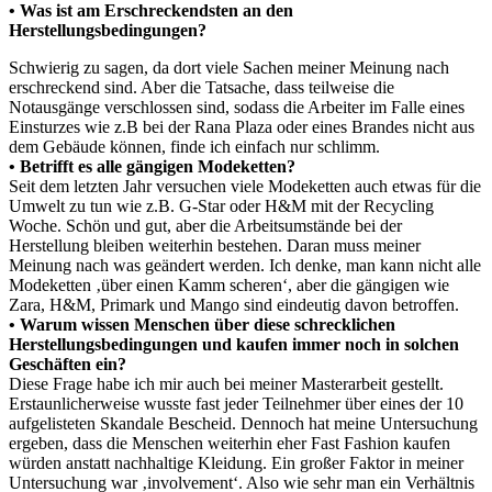
• Was ist am Erschreckendsten an den
Herstellungsbedingungen?
Schwierig zu sagen, da dort viele Sachen meiner Meinung nach
erschreckend sind. Aber die Tatsache, dass teilweise die
Notausgänge verschlossen sind, sodass die Arbeiter im Falle eines
Einsturzes wie z.B bei der Rana Plaza oder eines Brandes nicht aus
dem Gebäude können, finde ich einfach nur schlimm.
• Betrifft es alle gängigen Modeketten?
Seit dem letzten Jahr versuchen viele Modeketten auch etwas für die
Umwelt zu tun wie z.B. G-Star oder H&M mit der Recycling
Woche. Schön und gut, aber die Arbeitsumstände bei der
Herstellung bleiben weiterhin bestehen. Daran muss meiner
Meinung nach was geändert werden. Ich denke, man kann nicht alle
Modeketten ‚über einen Kamm scheren‘, aber die gängigen wie
Zara, H&M, Primark und Mango sind eindeutig davon betroffen.
• Warum wissen Menschen über diese schrecklichen
Herstellungsbedingungen und kaufen immer noch in solchen
Geschäften ein?
Diese Frage habe ich mir auch bei meiner Masterarbeit gestellt.
Erstaunlicherweise wusste fast jeder Teilnehmer über eines der 10
aufgelisteten Skandale Bescheid. Dennoch hat meine Untersuchung
ergeben, dass die Menschen weiterhin eher Fast Fashion kaufen
würden anstatt nachhaltige Kleidung. Ein großer Faktor in meiner
Untersuchung war ‚involvement‘. Also wie sehr man ein Verhältnis