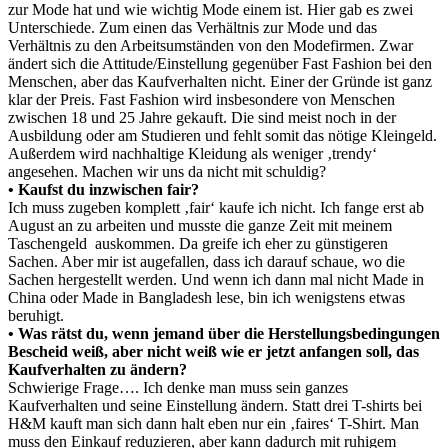
zur Mode hat und wie wichtig Mode einem ist. Hier gab es zwei
Unterschiede. Zum einen das Verhältnis zur Mode und das
Verhältnis zu den Arbeitsumständen von den Modefirmen. Zwar
ändert sich die Attitude/Einstellung gegenüber Fast Fashion bei den
Menschen, aber das Kaufverhalten nicht. Einer der Gründe ist ganz
klar der Preis. Fast Fashion wird insbesondere von Menschen
zwischen 18 und 25 Jahre gekauft. Die sind meist noch in der
Ausbildung oder am Studieren und fehlt somit das nötige Kleingeld.
Außerdem wird nachhaltige Kleidung als weniger ‚trendy‘
angesehen. Machen wir uns da nicht mit schuldig?
• Kaufst du inzwischen fair?
Ich muss zugeben komplett ‚fair‘ kaufe ich nicht. Ich fange erst ab
August an zu arbeiten und musste die ganze Zeit mit meinem
Taschengeld auskommen. Da greife ich eher zu günstigeren
Sachen. Aber mir ist augefallen, dass ich darauf schaue, wo die
Sachen hergestellt werden. Und wenn ich dann mal nicht Made in
China oder Made in Bangladesh lese, bin ich wenigstens etwas
beruhigt.
• Was rätst du, wenn jemand über die Herstellungsbedingungen
Bescheid weiß, aber nicht weiß wie er jetzt anfangen soll, das
Kaufverhalten zu ändern?
Schwierige Frage…. Ich denke man muss sein ganzes
Kaufverhalten und seine Einstellung ändern. Statt drei T-shirts bei
H&M kauft man sich dann halt eben nur ein ‚faires‘ T-Shirt. Man
muss den Einkauf reduzieren, aber kann dadurch mit ruhigem