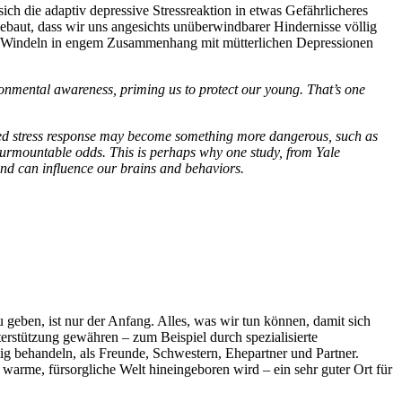
ch die adaptiv depressive Stressreaktion in etwas Gefährlicheres
gebaut, dass wir uns angesichts unüberwindbarer Hindernisse völlig
 zu Windeln in engem Zusammenhang mit mütterlichen Depressionen
ronmental awareness, priming us to protect our young. That’s one
essed stress response may become something more dangerous, such as
nsurmountable odds. This is perhaps why one study, from Yale
 and can influence our brains and behaviors.
geben, ist nur der Anfang. Alles, was wir tun können, damit sich
terstützung gewähren – zum Beispiel durch spezialisierte
tig behandeln, als Freunde, Schwestern, Ehepartner und Partner.
 warme, fürsorgliche Welt hineingeboren wird – ein sehr guter Ort für