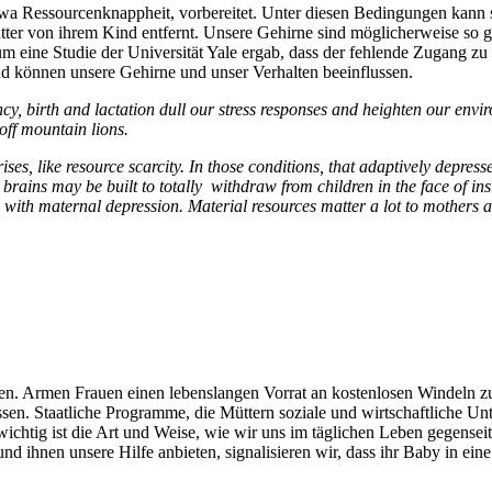
wa Ressourcenknappheit, vorbereitet. Unter diesen Bedingungen kann si
Mutter von ihrem Kind entfernt. Unsere Gehirne sind möglicherweise so 
rum eine Studie der Universität Yale ergab, dass der fehlende Zugang
nd können unsere Gehirne und unser Verhalten beeinflussen.
cy, birth and lactation dull our stress responses and heighten our envi
 off mountain lions.
ises, like resource scarcity. In those conditions, that adaptively depr
brains may be built to totally withdraw from children in the face of i
ed with maternal depression. Material resources matter a lot to mothers
n. Armen Frauen einen lebenslangen Vorrat an kostenlosen Windeln zu 
ssen. Staatliche Programme, die Müttern soziale und wirtschaftliche Un
wichtig ist die Art und Weise, wie wir uns im täglichen Leben gegensei
d ihnen unsere Hilfe anbieten, signalisieren wir, dass ihr Baby in eine