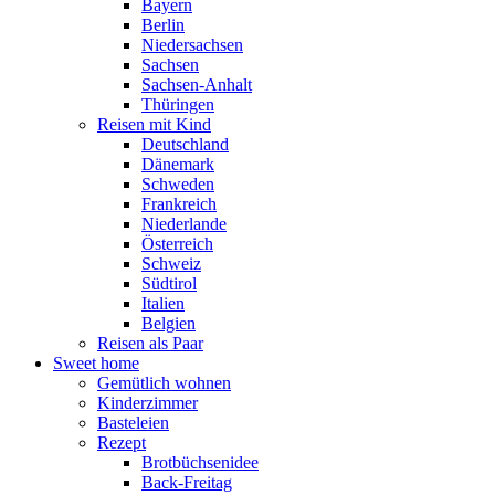
Bayern
Berlin
Niedersachsen
Sachsen
Sachsen-Anhalt
Thüringen
Reisen mit Kind
Deutschland
Dänemark
Schweden
Frankreich
Niederlande
Österreich
Schweiz
Südtirol
Italien
Belgien
Reisen als Paar
Sweet home
Gemütlich wohnen
Kinderzimmer
Basteleien
Rezept
Brotbüchsenidee
Back-Freitag