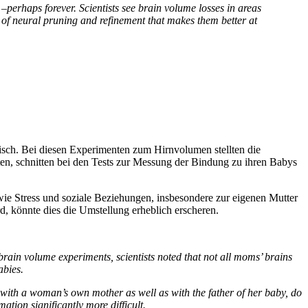
–perhaps forever. Scientists see brain volume losses in areas
 of neural pruning and refinement that makes them better at
entisch. Bei diesen Experimenten zum Hirnvolumen stellten die
tten, schnitten bei den Tests zur Messung der Bindung zu ihren Babys
 wie Stress und soziale Beziehungen, insbesondere zur eigenen Mutter
, könnte dies die Umstellung erheblich erscheren.
 brain volume experiments, scientists noted that not all moms’ brains
abies.
ly with a woman’s own mother as well as with the father of her baby, do
tion significantly more difficult.