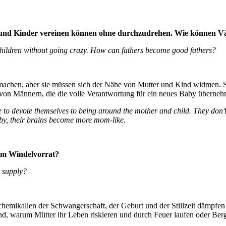
it und Kinder vereinen können ohne durchzudrehen. Wie können V
children without going crazy. How can fathers become good fathers?
hen, aber sie müssen sich der Nähe von Mutter und Kind widmen. Sie
 von Männern, die die volle Verantwortung für ein neues Baby übernehm
to devote themselves to being around the mother and child. They don’
aby, their brains become more mom-like.
 am Windelvorrat?
r supply?
chemikalien der Schwangerschaft, der Geburt und der Stillzeit dämpfe
rund, warum Mütter ihr Leben riskieren und durch Feuer laufen oder B