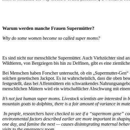
Warum werden manche Frauen Supermütter?
Why do some women become so called super moms?
Es sind nicht nur menschliche Supermütter. Auch Viehzüchter sind an
Wildtieren, von Bergziegen bis hin zu Delfinen, gibt es eine ziemlic
Bei Menschen haben Forscher untersucht, ob ein „Supermutter-Gen“ e
solchen genetischen Jackpot. Es ist wahrscheinlich, dass die oben b
festgestellt, dass bei Affenmüttern ein schwankendes Nahrungsangebo
menschlichen Müttern wird ein wirtschaftlicher Abschwung mit einem
It’s not just human super moms. Livestock scientists are interested
mountain goats to dolphins, there is a fair amount of variance in mat
In people, researchers have checked to see if a “supermom gene” could
environmental factors described earlier are more important in shaping
one day, and famine the next — causes disintegrating maternal beha
visits to the emergency room.