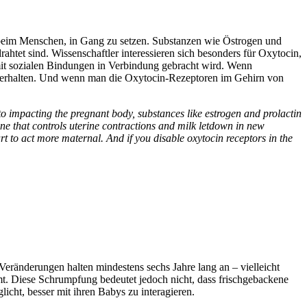
h beim Menschen, in Gang zu setzen. Substanzen wie Östrogen und
htet sind. Wissenschaftler interessieren sich besonders für Oxytocin,
mit sozialen Bindungen in Verbindung gebracht wird. Wenn
u verhalten. Und wenn man die Oxytocin-Rezeptoren im Gehirn von
o impacting the pregnant body, substances like estrogen and prolactin
one that controls uterine contractions and milk letdown in new
art to act more maternal. And if you disable oxytocin receptors in the
ränderungen halten mindestens sechs Jahre lang an – vielleicht
mmt. Diese Schrumpfung bedeutet jedoch nicht, dass frischgebackene
cht, besser mit ihren Babys zu interagieren.