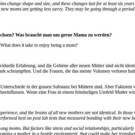
s change shape and size, and these changes last for at least six years 
at new moms are getting less savvy. They may be going through a period
 wachsen? Was braucht man um gerne Mama zu werden?
 What does it take to enjoy being a mom?
ndividuelle Erfahrung, und die Gehirne aller neuen Mütter sind nicht id
 stark schrumpften. Und die Frauen, die das meiste Volumen verloren ha
se Unterschiede in der grauen Substanz bei Müttern sind. Aber Faktoren
beeinflussen. Wenn eine Frau in einem feindseligen Umfeld Mutter wird
xperience, and the brains of all new mothers are not identical. In those
formed best on post lab tests that measured bonding with their new b
mong moms. But factors like stress and social relationships, particular
ming a mother in a hostile environment, that could make her transforma