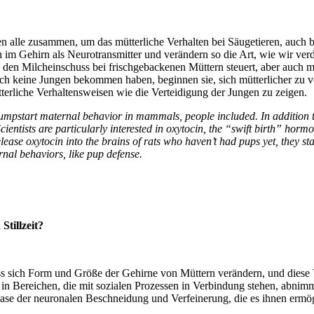
en alle zusammen, um das mütterliche Verhalten bei Säugetieren, auc
im Gehirn als Neurotransmitter und verändern so die Art, wie wir verdra
 den Milcheinschuss bei frischgebackenen Müttern steuert, aber auch 
 noch keine Jungen bekommen haben, beginnen sie, sich mütterlicher z
mütterliche Verhaltensweisen wie die Verteidigung der Jungen zu zeigen.
jumpstart maternal behavior in mammals, people included. In addition t
entists are particularly interested in oxytocin, the “swift birth” horm
lease oxytocin into the brains of rats who haven’t had pups yet, they st
rnal behaviors, like pup defense.
tillzeit?
 sich Form und Größe der Gehirne von Müttern verändern, und diese Ve
n in Bereichen, die mit sozialen Prozessen in Verbindung stehen, abni
se der neuronalen Beschneidung und Verfeinerung, die es ihnen ermögli