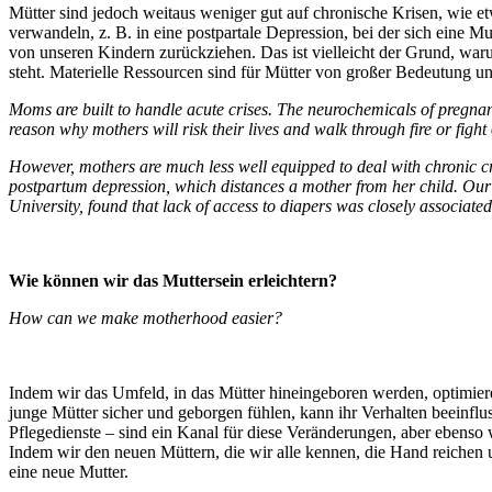
Mütter sind jedoch weitaus weniger gut auf chronische Krisen, wie et
verwandeln, z. B. in eine postpartale Depression, bei der sich eine 
von unseren Kindern zurückziehen. Das ist vielleicht der Grund, wa
steht. Materielle Ressourcen sind für Mütter von großer Bedeutung u
Moms are built to handle acute crises. The neurochemicals of pregnan
reason why mothers will risk their lives and walk through fire or fight
However, mothers are much less well equipped to deal with chronic cr
postpartum depression, which distances a mother from her child. Our 
University, found that lack of access to diapers was closely associat
Wie können wir das Muttersein erleichtern?
How can we make motherhood easier?
Indem wir das Umfeld, in das Mütter hineingeboren werden, optimiere
junge Mütter sicher und geborgen fühlen, kann ihr Verhalten beeinflu
Pflegedienste – sind ein Kanal für diese Veränderungen, aber ebenso 
Indem wir den neuen Müttern, die wir alle kennen, die Hand reichen un
eine neue Mutter.