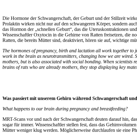
Die Hormone der Schwangerschaft, der Geburt und der Stillzeit wirk
Prolaktin wirken nicht nur auf den schwangeren Körper, sondern auch 
das Hormon der „schnellen Geburt“, das die Uteruskontraktionen und
Wissenschaftler Oxytocin in die Gehirne von Ratten freisetzen, die
Ratten, die bereits Mütter sind, deaktiviert, hören sie auf, wichtige 
The hormones of pregnancy, birth and lactation all work together to 
work in the brain as neurotransmitters, changing how we are wired. Sci
mothers, but is also associated with social bonding. When scientists re
brains of rats who are already mothers, they stop displaying key mate
Was passiert mit unserem Gehirn während Schwangerschaft und S
What happens to our brain during pregnancy and breastfeeding?
MRT-Scans vor und nach der Schwangerschaft deuten darauf hin, dass
sogar für immer. Wissenschaftler stellen fest, dass das Gehirnvolume
Mütter weniger klug werden. Möglicherweise durchlaufen sie eine Pha