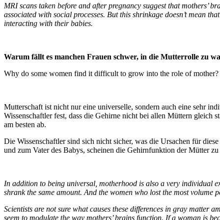
MRI scans taken before and after pregnancy suggest that mothers’ brain
associated with social processes. But this shrinkage doesn’t mean th
interacting with their babies.
Warum fällt es manchen Frauen schwer, in die Mutterrolle zu
Why do some women find it difficult to grow into the role of mother?
Mutterschaft ist nicht nur eine universelle, sondern auch eine sehr i
Wissenschaftler fest, dass die Gehirne nicht bei allen Müttern gleich
am besten ab.
Die Wissenschaftler sind sich nicht sicher, was die Ursachen für die
und zum Vater des Babys, scheinen die Gehirnfunktion der Mütter zu 
In addition to being universal, motherhood is also a very individual e
shrank the same amount. And the women who lost the most volume per
Scientists are not sure what causes these differences in gray matter a
seem to modulate the way mothers’ brains function. If a woman is beco