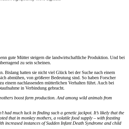
nn gute Mütter steigern die landwirtschaftliche Produktion. Und bei
überragend zu sein scheinen.
 Bislang hatten sie nicht viel Glück bei der Suche nach einem
e sich abmühen, von größerer Bedeutung sind. So haben Forscher
zu einem nachlassenden mütterlichen Verhalten führt. Auch bei
otaufnahme in Verbindung gebracht.
d mothers boost farm production. And among wild animals from
had much luck in finding such a genetic jackpot. It’s likely that the
ted that in monkey mothers, a volatile food supply – with feasting
ith increased instances of Sudden Infant Death Syndrome and child