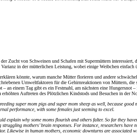
 der Zucht von Schweinen und Schafen mit Supermüttern interessiert, de
he Varianz in der mütterlichen Leistung, wobei einige Weibchen einfach 
rklären könnte, warum manche Mütter florieren und andere schwächeln.
eschriebenen Umweltfaktoren für die Gehirnreaktionen von Müttern, di
t – an einem Tag gibt es ein Festmahl, am nächsten eine Hungersnot – 
 erhöhten Auftreten des Plötzlichen Kindstods und Besuchen in der N
 in breeding super mom pigs and super mom sheep as well, because goo
ernal performance, with some females just seeming to excel.
 explain why some moms flourish and others falter. So far they haven’t 
 struggling mothers’ brain responses. For instance, researchers have no
vior. Likewise in human mothers, economic downturns are associated w