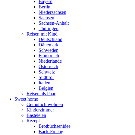
Bayern
Berlin
Niedersachsen
Sachsen
Sachsen-Anhalt
Thüringen
Reisen mit Kind
Deutschland
Dänemark
Schweden
Frankreich
Niederlande
Österreich
Schweiz
Südtirol
Italien
Belgien
Reisen als Paar
Sweet home
Gemütlich wohnen
Kinderzimmer
Basteleien
Rezept
Brotbüchsenidee
Back-Freitag