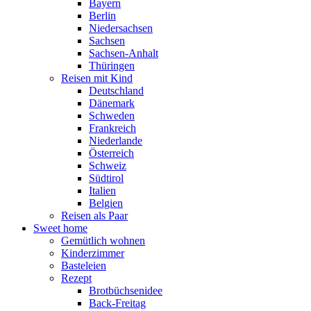
Bayern
Berlin
Niedersachsen
Sachsen
Sachsen-Anhalt
Thüringen
Reisen mit Kind
Deutschland
Dänemark
Schweden
Frankreich
Niederlande
Österreich
Schweiz
Südtirol
Italien
Belgien
Reisen als Paar
Sweet home
Gemütlich wohnen
Kinderzimmer
Basteleien
Rezept
Brotbüchsenidee
Back-Freitag