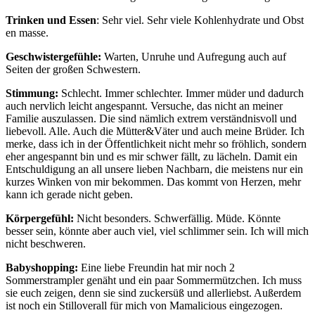
Trinken und Essen
: Sehr viel. Sehr viele Kohlenhydrate und Obst
en masse.
Geschwistergefühle:
Warten, Unruhe und Aufregung auch auf
Seiten der großen Schwestern.
Stimmung:
Schlecht. Immer schlechter. Immer müder und dadurch
auch nervlich leicht angespannt. Versuche, das nicht an meiner
Familie auszulassen. Die sind nämlich extrem verständnisvoll und
liebevoll. Alle. Auch die Mütter&Väter und auch meine Brüder. Ich
merke, dass ich in der Öffentlichkeit nicht mehr so fröhlich, sondern
eher angespannt bin und es mir schwer fällt, zu lächeln. Damit ein
Entschuldigung an all unsere lieben Nachbarn, die meistens nur ein
kurzes Winken von mir bekommen. Das kommt von Herzen, mehr
kann ich gerade nicht geben.
Körpergefühl:
Nicht besonders. Schwerfällig. Müde. Könnte
besser sein, könnte aber auch viel, viel schlimmer sein. Ich will mich
nicht beschweren.
Babyshopping:
Eine liebe Freundin hat mir noch 2
Sommerstrampler genäht und ein paar Sommermützchen. Ich muss
sie euch zeigen, denn sie sind zuckersüß und allerliebst. Außerdem
ist noch ein Stilloverall für mich von Mamalicious eingezogen.