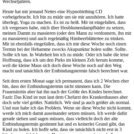
Wechseljahren.
Heute hat mir jemand Nettes eine Hypnobirthing CD
vorbeigebracht. Ich bin zu müde um sie mir anzuhören. Ich hatte
überlegt, Yoga zu machen. Es ist zu heiß. Mir ist eingefallen, dass
ich vergessen habe, mich über Heublumendampfbäder zu setzen,
meinen Damm zu massieren (oder den Mann zu verdonnern, ihn mir
zu massieren) und auch regelmäßig Himbeerblättertee zu trinken.
Mir ist ebenfalls eingefallen, dass ich mir diese Woche noch einen
Termin bei der Hebamme zwecks Akupunktur holen sollte. Sollte.
Sollte ich tun. In Wahrheit bin ich zu müde. Oder ich habe die leise
Hoffnung, dass ich um den Pieks im kleinen Zeh herum komme,
weil die kleine Maus sich doch diese Woche noch auf den Weg
macht und tatsächlich der Entbindungstermin falsch berechnet war.
Seit dem ersten Monat sage ich permanent, dass ich 2 Wochen eher
bin, dass der Entbindungstermin nicht stimmen kann. Die
Frauenärztin aber hat ihn nach der Größe des Kindes berechnet.
Fazit: Das Kind ist nun laut dem Chefarzt des Krankenhauses aber
doch sehr viel größer. Natürlich. Wir sind ja auch größer als normal.
Und nun habe ich das Problem. Wenn sie diese Woche nicht kommt,
werde ich mich damit auseinander setzen müssen. Ich werde dafür
gerade stehen und sagen müssen, dass vielleicht doch der alte
Entbindungstermin gestimmt hat und es keinerlei Grund gibt, das
Kind zu holen. Ich hoffe sehr, dass sie tatsächlich nicht erst in 3