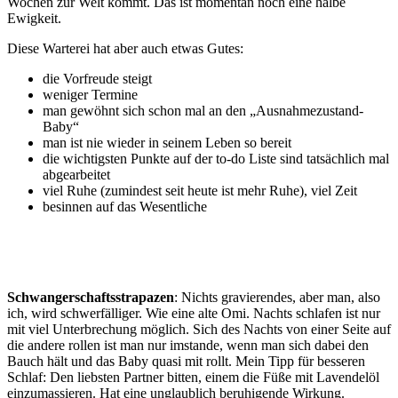
Wochen zur Welt kommt. Das ist momentan noch eine halbe
Ewigkeit.
Diese Warterei hat aber auch etwas Gutes:
die Vorfreude steigt
weniger Termine
man gewöhnt sich schon mal an den „Ausnahmezustand-
Baby“
man ist nie wieder in seinem Leben so bereit
die wichtigsten Punkte auf der to-do Liste sind tatsächlich mal
abgearbeitet
viel Ruhe (zumindest seit heute ist mehr Ruhe), viel Zeit
besinnen auf das Wesentliche
Schwangerschaftsstrapazen
: Nichts gravierendes, aber man, also
ich, wird schwerfälliger. Wie eine alte Omi. Nachts schlafen ist nur
mit viel Unterbrechung möglich. Sich des Nachts von einer Seite auf
die andere rollen ist man nur imstande, wenn man sich dabei den
Bauch hält und das Baby quasi mit rollt. Mein Tipp für besseren
Schlaf: Den liebsten Partner bitten, einem die Füße mit Lavendelöl
einzumassieren. Hat eine unglaublich beruhigende Wirkung.