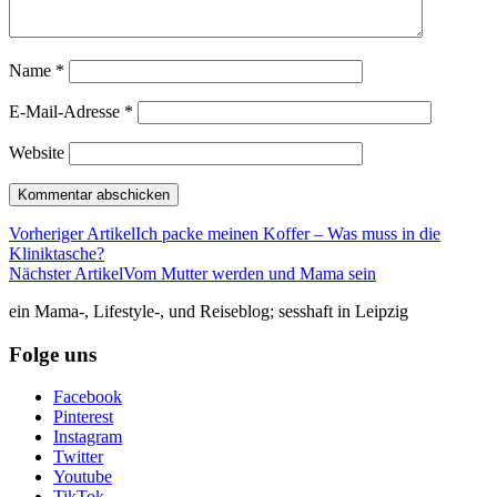
Name
*
E-Mail-Adresse
*
Website
Vorheriger Artikel
Ich packe meinen Koffer – Was muss in die
Kliniktasche?
Nächster Artikel
Vom Mutter werden und Mama sein
ein Mama-, Lifestyle-, und Reiseblog; sesshaft in Leipzig
Folge uns
Facebook
Pinterest
Instagram
Twitter
Youtube
TikTok