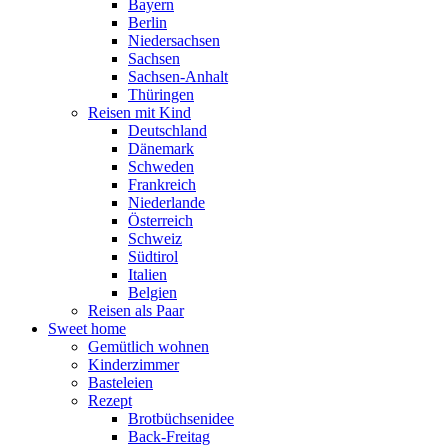
Bayern
Berlin
Niedersachsen
Sachsen
Sachsen-Anhalt
Thüringen
Reisen mit Kind
Deutschland
Dänemark
Schweden
Frankreich
Niederlande
Österreich
Schweiz
Südtirol
Italien
Belgien
Reisen als Paar
Sweet home
Gemütlich wohnen
Kinderzimmer
Basteleien
Rezept
Brotbüchsenidee
Back-Freitag