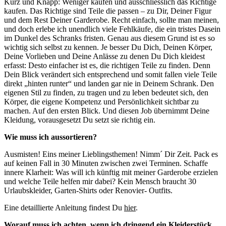
Kurz und Knapp: Weniger kaufen und ausschliesslich das Richtige
kaufen. Das Richtige sind Teile die passen – zu Dir, Deiner Figur
und dem Rest Deiner Garderobe. Recht einfach, sollte man meinen,
und doch erlebe ich unendlich viele Fehlkäufe, die ein tristes Dasein
im Dunkel des Schranks fristen. Genau aus diesem Grund ist es so
wichtig sich selbst zu kennen. Je besser Du Dich, Deinen Körper,
Deine Vorlieben und Deine Anlässe zu denen Du Dich kleidest
erfasst: Desto einfacher ist es, die richtigen Teile zu finden. Denn
Dein Blick verändert sich entsprechend und somit fallen viele Teile
direkt „hinten runter“ und landen gar nie in Deinem Schrank. Den
eigenen Stil zu finden, zu tragen und zu leben bedeutet sich, den
Körper, die eigene Kompetenz und Persönlichkeit sichtbar zu
machen. Auf den ersten Blick. Und diesen Job übernimmt Deine
Kleidung, vorausgesetzt Du setzt sie richtig ein.
Wie muss ich aussortieren?
Ausmisten! Eins meiner Lieblingsthemen! Nimm´ Dir Zeit. Pack es
auf keinen Fall in 30 Minuten zwischen zwei Terminen. Schaffe
innere Klarheit: Was will ich künftig mit meiner Garderobe erzielen
und welche Teile helfen mir dabei? Kein Mensch braucht 30
Urlaubskleider, Garten-Shirts oder Renovier- Outfits.
Eine detaillierte Anleitung findest Du
hier
.
Worauf muss ich achten, wenn ich dringend ein Kleiderstück