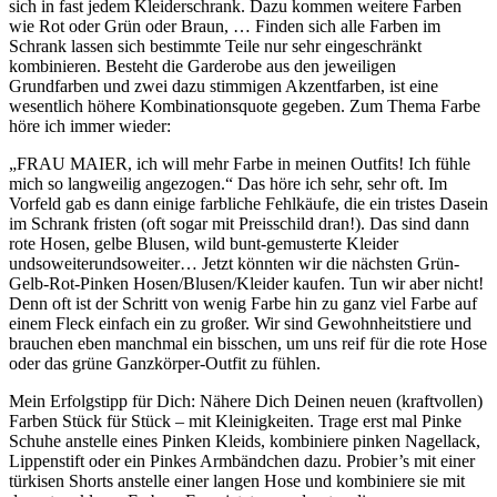
sich in fast jedem Kleiderschrank. Dazu kommen weitere Farben
wie Rot oder Grün oder Braun, … Finden sich alle Farben im
Schrank lassen sich bestimmte Teile nur sehr eingeschränkt
kombinieren. Besteht die Garderobe aus den jeweiligen
Grundfarben und zwei dazu stimmigen Akzentfarben, ist eine
wesentlich höhere Kombinationsquote gegeben. Zum Thema Farbe
höre ich immer wieder:
„FRAU MAIER, ich will mehr Farbe in meinen Outfits! Ich fühle
mich so langweilig angezogen.“ Das höre ich sehr, sehr oft. Im
Vorfeld gab es dann einige farbliche Fehlkäufe, die ein tristes Dasein
im Schrank fristen (oft sogar mit Preisschild dran!). Das sind dann
rote Hosen, gelbe Blusen, wild bunt-gemusterte Kleider
undsoweiterundsoweiter… Jetzt könnten wir die nächsten Grün-
Gelb-Rot-Pinken Hosen/Blusen/Kleider kaufen. Tun wir aber nicht!
Denn oft ist der Schritt von wenig Farbe hin zu ganz viel Farbe auf
einem Fleck einfach ein zu großer. Wir sind Gewohnheitstiere und
brauchen eben manchmal ein bisschen, um uns reif für die rote Hose
oder das grüne Ganzkörper-Outfit zu fühlen.
Mein Erfolgstipp für Dich: Nähere Dich Deinen neuen (kraftvollen)
Farben Stück für Stück – mit Kleinigkeiten. Trage erst mal Pinke
Schuhe anstelle eines Pinken Kleids, kombiniere pinken Nagellack,
Lippenstift oder ein Pinkes Armbändchen dazu. Probier’s mit einer
türkisen Shorts anstelle einer langen Hose und kombiniere sie mit