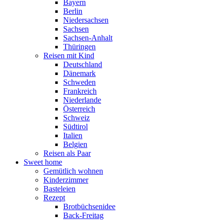
Bayern
Berlin
Niedersachsen
Sachsen
Sachsen-Anhalt
Thüringen
Reisen mit Kind
Deutschland
Dänemark
Schweden
Frankreich
Niederlande
Österreich
Schweiz
Südtirol
Italien
Belgien
Reisen als Paar
Sweet home
Gemütlich wohnen
Kinderzimmer
Basteleien
Rezept
Brotbüchsenidee
Back-Freitag