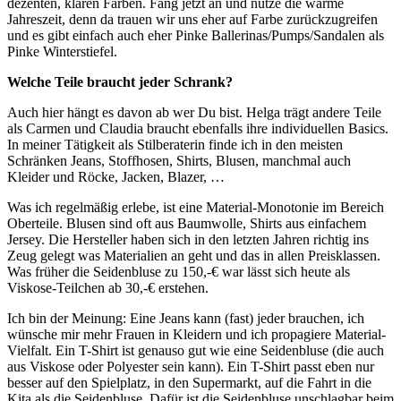
dezenten, klaren Farben. Fang jetzt an und nutze die warme
Jahreszeit, denn da trauen wir uns eher auf Farbe zurückzugreifen
und es gibt einfach auch eher Pinke Ballerinas/Pumps/Sandalen als
Pinke Winterstiefel.
Welche Teile braucht jeder Schrank?
Auch hier hängt es davon ab wer Du bist. Helga trägt andere Teile
als Carmen und Claudia braucht ebenfalls ihre individuellen Basics.
In meiner Tätigkeit als Stilberaterin finde ich in den meisten
Schränken Jeans, Stoffhosen, Shirts, Blusen, manchmal auch
Kleider und Röcke, Jacken, Blazer, …
Was ich regelmäßig erlebe, ist eine Material-Monotonie im Bereich
Oberteile. Blusen sind oft aus Baumwolle, Shirts aus einfachem
Jersey. Die Hersteller haben sich in den letzten Jahren richtig ins
Zeug gelegt was Materialien an geht und das in allen Preisklassen.
Was früher die Seidenbluse zu 150,-€ war lässt sich heute als
Viskose-Teilchen ab 30,-€ erstehen.
Ich bin der Meinung: Eine Jeans kann (fast) jeder brauchen, ich
wünsche mir mehr Frauen in Kleidern und ich propagiere Material-
Vielfalt. Ein T-Shirt ist genauso gut wie eine Seidenbluse (die auch
aus Viskose oder Polyester sein kann). Ein T-Shirt passt eben nur
besser auf den Spielplatz, in den Supermarkt, auf die Fahrt in die
Kita als die Seidenbluse. Dafür ist die Seidenbluse unschlagbar beim