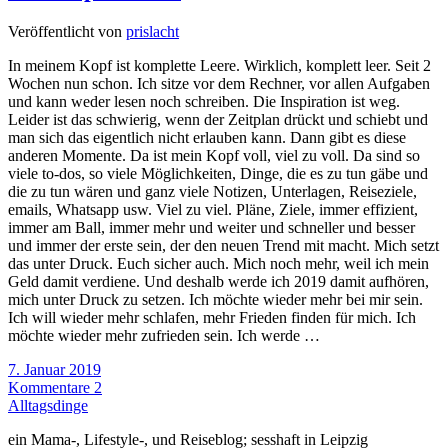
Veröffentlicht von
prislacht
In meinem Kopf ist komplette Leere. Wirklich, komplett leer. Seit 2
Wochen nun schon. Ich sitze vor dem Rechner, vor allen Aufgaben
und kann weder lesen noch schreiben. Die Inspiration ist weg.
Leider ist das schwierig, wenn der Zeitplan drückt und schiebt und
man sich das eigentlich nicht erlauben kann. Dann gibt es diese
anderen Momente. Da ist mein Kopf voll, viel zu voll. Da sind so
viele to-dos, so viele Möglichkeiten, Dinge, die es zu tun gäbe und
die zu tun wären und ganz viele Notizen, Unterlagen, Reiseziele,
emails, Whatsapp usw. Viel zu viel. Pläne, Ziele, immer effizient,
immer am Ball, immer mehr und weiter und schneller und besser
und immer der erste sein, der den neuen Trend mit macht. Mich setzt
das unter Druck. Euch sicher auch. Mich noch mehr, weil ich mein
Geld damit verdiene. Und deshalb werde ich 2019 damit aufhören,
mich unter Druck zu setzen. Ich möchte wieder mehr bei mir sein.
Ich will wieder mehr schlafen, mehr Frieden finden für mich. Ich
möchte wieder mehr zufrieden sein. Ich werde …
7. Januar 2019
Kommentare 2
Alltagsdinge
ein Mama-, Lifestyle-, und Reiseblog; sesshaft in Leipzig