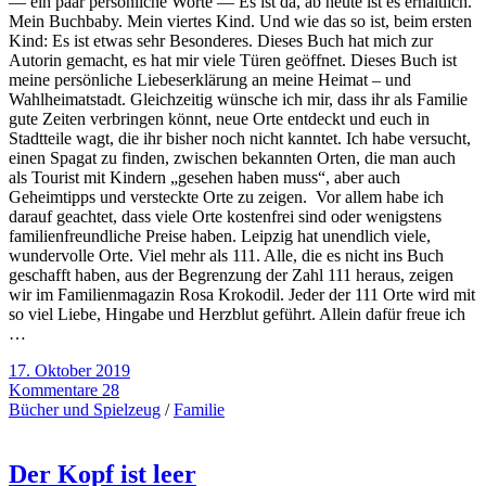
— ein paar persönliche Worte — Es ist da, ab heute ist es erhältlich.
Mein Buchbaby. Mein viertes Kind. Und wie das so ist, beim ersten
Kind: Es ist etwas sehr Besonderes. Dieses Buch hat mich zur
Autorin gemacht, es hat mir viele Türen geöffnet. Dieses Buch ist
meine persönliche Liebeserklärung an meine Heimat – und
Wahlheimatstadt. Gleichzeitig wünsche ich mir, dass ihr als Familie
gute Zeiten verbringen könnt, neue Orte entdeckt und euch in
Stadtteile wagt, die ihr bisher noch nicht kanntet. Ich habe versucht,
einen Spagat zu finden, zwischen bekannten Orten, die man auch
als Tourist mit Kindern „gesehen haben muss“, aber auch
Geheimtipps und versteckte Orte zu zeigen. Vor allem habe ich
darauf geachtet, dass viele Orte kostenfrei sind oder wenigstens
familienfreundliche Preise haben. Leipzig hat unendlich viele,
wundervolle Orte. Viel mehr als 111. Alle, die es nicht ins Buch
geschafft haben, aus der Begrenzung der Zahl 111 heraus, zeigen
wir im Familienmagazin Rosa Krokodil. Jeder der 111 Orte wird mit
so viel Liebe, Hingabe und Herzblut geführt. Allein dafür freue ich
…
17. Oktober 2019
Kommentare 28
Bücher und Spielzeug
/
Familie
Der Kopf ist leer