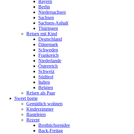
Bayern
Berlin
Niedersachsen
Sachsen
Sachsen-Anhalt
Thüringen
Reisen mit Kind
Deutschland
Dänemark
Schweden
Frankreich
Niederlande
Österreich
Schweiz
Südtirol
Italien
Belgien
Reisen als Paar
Sweet home
Gemütlich wohnen
Kinderzimmer
Basteleien
Rezept
Brotbüchsenidee
Back-Freitag