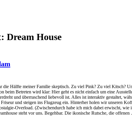
t:
Dream House
rdam
die Hälfte meiner Familie skeptisch. Zu viel Pink? Zu viel Kitsch? U
on beim Betreten wird klar: Hier geht es nicht einfach um eine Ausstel
rdreht und überraschend liebevoll ist. Alles ist interaktiv gestaltet, w
Friseur und steigen ins Flugzeug ein. Hinterher holen wir unseren Koff
Nostalgie-Overload. (Zwischendurch habe ich mich dabei erwischt, wie i
amhouse steht vor uns. Begehbar. Die ikonische Rutsche, die offenen