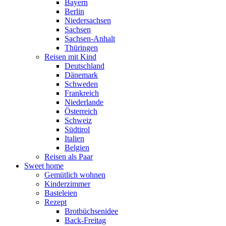
Bayern
Berlin
Niedersachsen
Sachsen
Sachsen-Anhalt
Thüringen
Reisen mit Kind
Deutschland
Dänemark
Schweden
Frankreich
Niederlande
Österreich
Schweiz
Südtirol
Italien
Belgien
Reisen als Paar
Sweet home
Gemütlich wohnen
Kinderzimmer
Basteleien
Rezept
Brotbüchsenidee
Back-Freitag