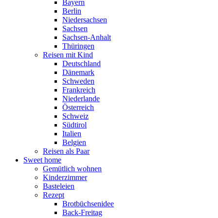
Bayern
Berlin
Niedersachsen
Sachsen
Sachsen-Anhalt
Thüringen
Reisen mit Kind
Deutschland
Dänemark
Schweden
Frankreich
Niederlande
Österreich
Schweiz
Südtirol
Italien
Belgien
Reisen als Paar
Sweet home
Gemütlich wohnen
Kinderzimmer
Basteleien
Rezept
Brotbüchsenidee
Back-Freitag