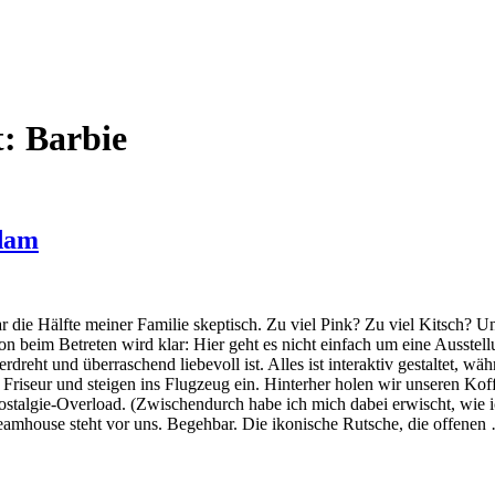
t:
Barbie
rdam
die Hälfte meiner Familie skeptisch. Zu viel Pink? Zu viel Kitsch? U
on beim Betreten wird klar: Hier geht es nicht einfach um eine Ausstel
rdreht und überraschend liebevoll ist. Alles ist interaktiv gestaltet, w
Friseur und steigen ins Flugzeug ein. Hinterher holen wir unseren Koff
Nostalgie-Overload. (Zwischendurch habe ich mich dabei erwischt, wie i
amhouse steht vor uns. Begehbar. Die ikonische Rutsche, die offenen