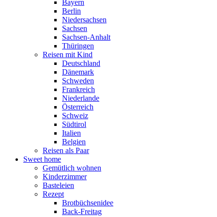
Bayern
Berlin
Niedersachsen
Sachsen
Sachsen-Anhalt
Thüringen
Reisen mit Kind
Deutschland
Dänemark
Schweden
Frankreich
Niederlande
Österreich
Schweiz
Südtirol
Italien
Belgien
Reisen als Paar
Sweet home
Gemütlich wohnen
Kinderzimmer
Basteleien
Rezept
Brotbüchsenidee
Back-Freitag