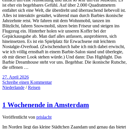
ist eher ein begehbares Gefühl. Auf über 2.000 Quadratmetern
entfaltet sich eine Welt, die überdreht und überraschend liebevoll ist.
Alles ist interaktiv gestaltet, während man durch Barbies ikonische
Jahrzehnte reist. Wir fahren mit dem Wohnmobil, tanzen im
Blitzlicht, fahren Snowmobil, sitzen beim Friseur und steigen ins
Flugzeug ein. Hinterher holen wir unseren Koffer bei der
Gepäckausgabe ab. Man darf alles anfassen, ausprobieren, sich
hineinsetzen. Es ist ein Spielplatz für Erwachsene mit leichtem
Nostalgie-Overload. (Zwischendurch habe ich mich dabei erwischt,
wie ich völlig ernsthaft in einem Barbie-Salon stand und überlegte,
ob mir dieser Look stehen würde.) Und dann: Das Highlight. Das
Barbie Dreamhouse steht vor uns. Begehbar. Die ikonische Rutsche,
die offenen …
27. April 2026
Schreibe einen Kommentar
Niederlande
/
Reisen
1 Wochenende in Amsterdam
Veröffentlicht von
prislacht
Im Norden liegt das kleine Städtchen Zaandam und genau das bietet