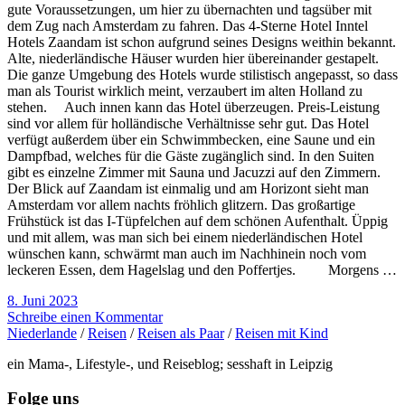
gute Voraussetzungen, um hier zu übernachten und tagsüber mit
dem Zug nach Amsterdam zu fahren. Das 4-Sterne Hotel Inntel
Hotels Zaandam ist schon aufgrund seines Designs weithin bekannt.
Alte, niederländische Häuser wurden hier übereinander gestapelt.
Die ganze Umgebung des Hotels wurde stilistisch angepasst, so dass
man als Tourist wirklich meint, verzaubert im alten Holland zu
stehen. Auch innen kann das Hotel überzeugen. Preis-Leistung
sind vor allem für holländische Verhältnisse sehr gut. Das Hotel
verfügt außerdem über ein Schwimmbecken, eine Saune und ein
Dampfbad, welches für die Gäste zugänglich sind. In den Suiten
gibt es einzelne Zimmer mit Sauna und Jacuzzi auf den Zimmern.
Der Blick auf Zaandam ist einmalig und am Horizont sieht man
Amsterdam vor allem nachts fröhlich glitzern. Das großartige
Frühstück ist das I-Tüpfelchen auf dem schönen Aufenthalt. Üppig
und mit allem, was man sich bei einem niederländischen Hotel
wünschen kann, schwärmt man auch im Nachhinein noch vom
leckeren Essen, dem Hagelslag und den Poffertjes. Morgens …
8. Juni 2023
Schreibe einen Kommentar
Niederlande
/
Reisen
/
Reisen als Paar
/
Reisen mit Kind
ein Mama-, Lifestyle-, und Reiseblog; sesshaft in Leipzig
Folge uns